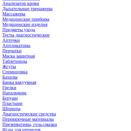
Анализатор крови
Дыхательные тренажеры
Массажеры
Медицинские приборы
Медицинские изделия
Предметы ухода
Тесты диагностические
Аптечки
Аппликаторы
Перчатки
Маска защитная
Таблетницы
Жгуты
Спринцовка
Бахилы
Банка вакуумная
Грелки
Напальчник
Беруши
Пластыри
Шприцы
Диагностические средства
Перевязочные материалы
Презервативы, гель-смазки
Иглы для шприцов