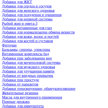
Добавки для ЖКТ
Добавки для сердца и сосудов
Добавки для женского здоровья
Добавки для похудения и очищения
Добавки для нервной системы
Рыбий жир и омега-3
Добавки витаминные для глаз
Добавки для нормализации обмена веществ
Добавки для кожи, волос и ногтей
Добавки для костей и суставов
Фиточаи
Бальзамы, сиропы, эликсиры
Витаминные комплексы бад
Добавки при заболевании вен
Добавки для мочеполовой системы
Добавки для мужского здоровья
Добавки для улучшения памяти
Добавки от вредных привычек
Добавки при простуде
Добавки от паразитов
Добавки тонизирующие, общеукрепляющие
Жевательные резинки
Масла для внутреннего применения
Пивные дрожжи
Добавки для иммунитета