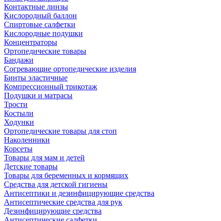
Контактные линзы
Кислородный баллон
Спиртовые салфетки
Кислородные подушки
Концентраторы
Ортопедические товары
Бандажи
Согревающие ортопедические изделия
Бинты эластичные
Компрессионный трикотаж
Подушки и матрасы
Трости
Костыли
Ходунки
Ортопедические товары для стоп
Наколенники
Корсеты
Товары для мам и детей
Детские товары
Товары для беременных и кормящих
Средства для детской гигиены
Антисептики и дезинфицирующие средства
Антисептические средства для рук
Дезинфицирующие средства
Антисептические салфетки