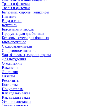
Травы и фиточаи
Травы и фиточаи
Бальзамы, сиропы, эликсиры
Питание
Вода и соки
Коктейль
Батончики и мюсли
Продукты для диабетиков
Белковые смеси для больных
Биомороженое
Сахарозаменители
Спортивное питание
Чаи, бальзамы, сиропы, травы
Для похудения
О компании
Вакансии
Лицензии
Отзывы
Реквизиты
Контакты
Покупателям
Как сделать заказ
Как сделать заказ
Условия доставки
Условия оплаты