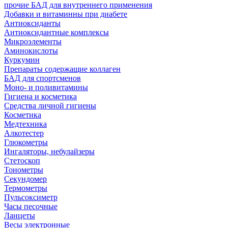
прочие БАД для внутреннего применения
Добавки и витаминны при диабете
Антиоксиданты
Антиоксидантные комплексы
Микроэлементы
Аминокислоты
Куркумин
Препараты содержащие коллаген
БАД для спортсменов
Моно- и поливитамины
Гигиена и косметика
Средства личной гигиены
Косметика
Медтехника
Алкотестер
Глюкометры
Ингаляторы, небулайзеры
Стетоскоп
Тонометры
Секундомер
Термометры
Пульсоксиметр
Часы песочные
Ланцеты
Весы электронные