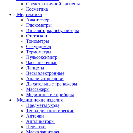
Средства личной гигиены
Косметика
Медтехника
Алкотестер
Глюкометры
Ингаляторы, небулайзеры
Стетоскоп
Тонометры
Секундомер
Термометры
Пульсоксиметр
Часы песочные
Ланцеты
Весы электронные
Анализатор крови
Дыхательные тренажеры
Массажеры
Медицинские приборы
Медицинские изделия
Предметы ухода
Тесты диагностические
Аптечки
Аппликаторы
Перчатки
Маска защитная