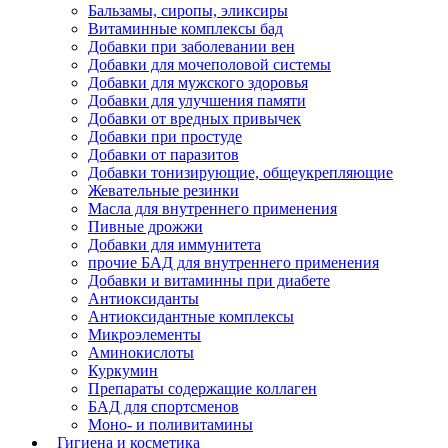
Бальзамы, сиропы, эликсиры
Витаминные комплексы бад
Добавки при заболевании вен
Добавки для мочеполовой системы
Добавки для мужского здоровья
Добавки для улучшения памяти
Добавки от вредных привычек
Добавки при простуде
Добавки от паразитов
Добавки тонизирующие, общеукрепляющие
Жевательные резинки
Масла для внутреннего применения
Пивные дрожжи
Добавки для иммунитета
прочие БАД для внутреннего применения
Добавки и витаминны при диабете
Антиоксиданты
Антиоксидантные комплексы
Микроэлементы
Аминокислоты
Куркумин
Препараты содержащие коллаген
БАД для спортсменов
Моно- и поливитамины
Гигиена и косметика