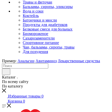
Травы и фиточаи
Бальзамы, сиропы, эликсиры
Вода и соки
Коктейль
Батончики и мюсли
Продукты для диабетиков
Белковые смеси для больных
Биомороженое
Сахарозаменители
Спортивное питание
Чаи, бальзамы, сиропы, травы
Для похудения
Пример:
Анальгин
Авитаминоз
Лекарственные средства
Каталог
По всему сайту
По каталогу
Избранные товары
0
Корзина
0