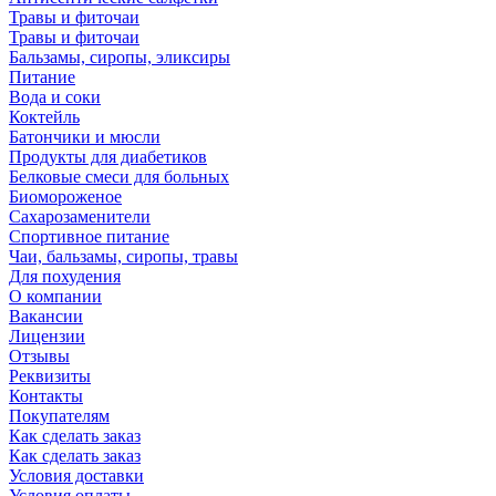
Травы и фиточаи
Травы и фиточаи
Бальзамы, сиропы, эликсиры
Питание
Вода и соки
Коктейль
Батончики и мюсли
Продукты для диабетиков
Белковые смеси для больных
Биомороженое
Сахарозаменители
Спортивное питание
Чаи, бальзамы, сиропы, травы
Для похудения
О компании
Вакансии
Лицензии
Отзывы
Реквизиты
Контакты
Покупателям
Как сделать заказ
Как сделать заказ
Условия доставки
Условия оплаты