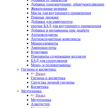
Добавки тонизирующие, общеукрепляющие
Жевательные резинки
Масла для внутреннего применения
Пивные дрожжи
Добавки для иммунитета
прочие БАД для внутреннего применения
Добавки и витаминны при диабете
Антиоксиданты
Антиоксидантные комплексы
Микроэлементы
Аминокислоты
Куркумин
Препараты содержащие коллаген
БАД для спортсменов
Моно- и поливитамины
Гигиена и косметика
Назад
Гигиена и косметика
Средства личной гигиены
Косметика
Медтехника
Назад
Медтехника
Алкотестер