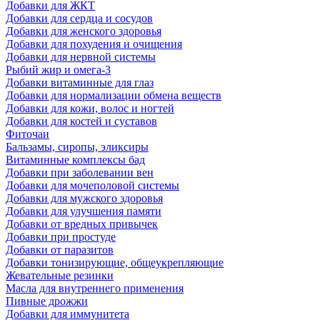
Добавки для ЖКТ
Добавки для сердца и сосудов
Добавки для женского здоровья
Добавки для похудения и очищения
Добавки для нервной системы
Рыбий жир и омега-3
Добавки витаминные для глаз
Добавки для нормализации обмена веществ
Добавки для кожи, волос и ногтей
Добавки для костей и суставов
Фиточаи
Бальзамы, сиропы, эликсиры
Витаминные комплексы бад
Добавки при заболевании вен
Добавки для мочеполовой системы
Добавки для мужского здоровья
Добавки для улучшения памяти
Добавки от вредных привычек
Добавки при простуде
Добавки от паразитов
Добавки тонизирующие, общеукрепляющие
Жевательные резинки
Масла для внутреннего применения
Пивные дрожжи
Добавки для иммунитета