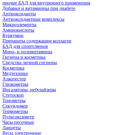
прочие БАД для внутреннего применения
Добавки и витаминны при диабете
Антиоксиданты
Антиоксидантные комплексы
Микроэлементы
Аминокислоты
Куркумин
Препараты содержащие коллаген
БАД для спортсменов
Моно- и поливитамины
Гигиена и косметика
Средства личной гигиены
Косметика
Медтехника
Алкотестер
Глюкометры
Ингаляторы, небулайзеры
Стетоскоп
Тонометры
Секундомер
Термометры
Пульсоксиметр
Часы песочные
Ланцеты
Весы электронные