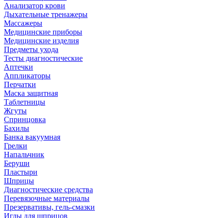
Анализатор крови
Дыхательные тренажеры
Массажеры
Медицинские приборы
Медицинские изделия
Предметы ухода
Тесты диагностические
Аптечки
Аппликаторы
Перчатки
Маска защитная
Таблетницы
Жгуты
Спринцовка
Бахилы
Банка вакуумная
Грелки
Напальчник
Беруши
Пластыри
Шприцы
Диагностические средства
Перевязочные материалы
Презервативы, гель-смазки
Иглы для шприцов