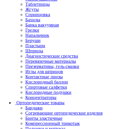
Таблетницы
Жгуты
Спринцовка
Бахилы
Банка вакуумная
Грелки
Напальчник
Беруши
Пластыри
Шприцы
Диагностические средства
Перевязочные материалы
Презервативы, гель-смазки
Иглы для шприцов
Контактные линзы
Кислородный баллон
Спиртовые салфетки
Кислородные подушки
Концентраторы
Ортопедические товары
Бандажи
Согревающие ортопедические изделия
Бинты эластичные
Компрессионный трикотаж
Подушки и матрасы