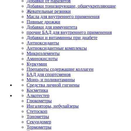
Добавки от паразитов
Добавки тонизирующие, общеукрепляющие
Жевательные резинки
Масла для внутреннего применения
Пивные дрожжи
Добавки для иммунитета
прочие БАД для внутреннего применения
Добавки и витаминны при диабете
Антиоксиданты
Антиоксидантные комплексы
Микроэлементы
Аминокислоты
Куркумин
Препараты содержащие коллаген
БАД для спортсменов
Моно- и поливитамины
Средства личной гигиены
Косметика
Алкотестер
Глюкометры
Ингаляторы, небулайзеры
Стетоскоп
Тонометры
Секундомер
Термометры