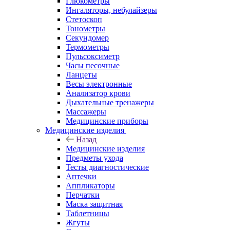
Глюкометры
Ингаляторы, небулайзеры
Стетоскоп
Тонометры
Секундомер
Термометры
Пульсоксиметр
Часы песочные
Ланцеты
Весы электронные
Анализатор крови
Дыхательные тренажеры
Массажеры
Медицинские приборы
Медицинские изделия
Назад
Медицинские изделия
Предметы ухода
Тесты диагностические
Аптечки
Аппликаторы
Перчатки
Маска защитная
Таблетницы
Жгуты