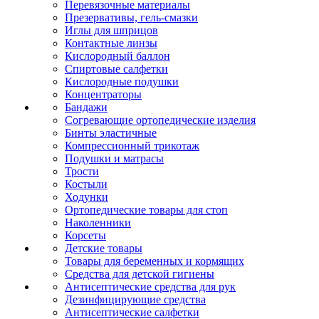
Перевязочные материалы
Презервативы, гель-смазки
Иглы для шприцов
Контактные линзы
Кислородный баллон
Спиртовые салфетки
Кислородные подушки
Концентраторы
Бандажи
Согревающие ортопедические изделия
Бинты эластичные
Компрессионный трикотаж
Подушки и матрасы
Трости
Костыли
Ходунки
Ортопедические товары для стоп
Наколенники
Корсеты
Детские товары
Товары для беременных и кормящих
Средства для детской гигиены
Антисептические средства для рук
Дезинфицирующие средства
Антисептические салфетки