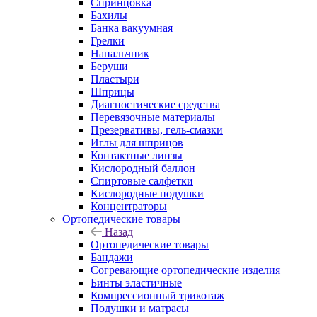
Спринцовка
Бахилы
Банка вакуумная
Грелки
Напальчник
Беруши
Пластыри
Шприцы
Диагностические средства
Перевязочные материалы
Презервативы, гель-смазки
Иглы для шприцов
Контактные линзы
Кислородный баллон
Спиртовые салфетки
Кислородные подушки
Концентраторы
Ортопедические товары
Назад
Ортопедические товары
Бандажи
Согревающие ортопедические изделия
Бинты эластичные
Компрессионный трикотаж
Подушки и матрасы