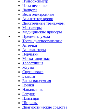
Пульсоксиметр
Часы песочные
Ланцеты
Весы электронные
Анализатор крови
Дыхательные тренажеры
Массажеры
Медицинские приборы
Предметы ухода
Тесты диагностические
Аптечки
Аппликаторы
Перчатки
Маска защитная
Таблетницы
Жгуты
Спринцовка
Бахилы
Банка вакуумная
Грелки
Напальчник
Беруши
Пластыри
Шприцы
Диагностические средства