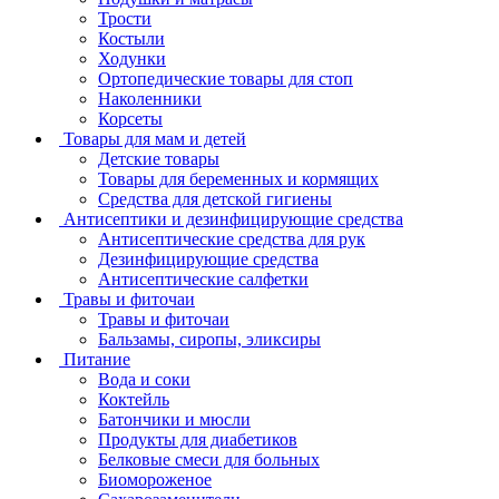
Трости
Костыли
Ходунки
Ортопедические товары для стоп
Наколенники
Корсеты
Товары для мам и детей
Детские товары
Товары для беременных и кормящих
Средства для детской гигиены
Антисептики и дезинфицирующие средства
Антисептические средства для рук
Дезинфицирующие средства
Антисептические салфетки
Травы и фиточаи
Травы и фиточаи
Бальзамы, сиропы, эликсиры
Питание
Вода и соки
Коктейль
Батончики и мюсли
Продукты для диабетиков
Белковые смеси для больных
Биомороженое