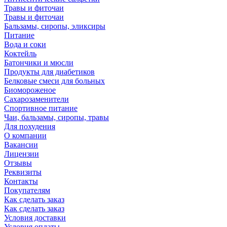
Травы и фиточаи
Травы и фиточаи
Бальзамы, сиропы, эликсиры
Питание
Вода и соки
Коктейль
Батончики и мюсли
Продукты для диабетиков
Белковые смеси для больных
Биомороженое
Сахарозаменители
Спортивное питание
Чаи, бальзамы, сиропы, травы
Для похудения
О компании
Вакансии
Лицензии
Отзывы
Реквизиты
Контакты
Покупателям
Как сделать заказ
Как сделать заказ
Условия доставки
Условия оплаты