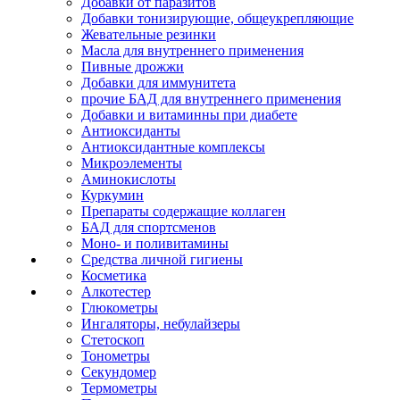
Добавки от паразитов
Добавки тонизирующие, общеукрепляющие
Жевательные резинки
Масла для внутреннего применения
Пивные дрожжи
Добавки для иммунитета
прочие БАД для внутреннего применения
Добавки и витаминны при диабете
Антиоксиданты
Антиоксидантные комплексы
Микроэлементы
Аминокислоты
Куркумин
Препараты содержащие коллаген
БАД для спортсменов
Моно- и поливитамины
Средства личной гигиены
Косметика
Алкотестер
Глюкометры
Ингаляторы, небулайзеры
Стетоскоп
Тонометры
Секундомер
Термометры