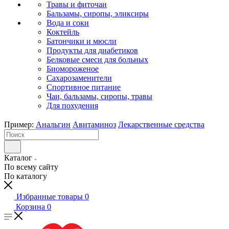
Травы и фиточаи
Бальзамы, сиропы, эликсиры
Вода и соки
Коктейль
Батончики и мюсли
Продукты для диабетиков
Белковые смеси для больных
Биомороженое
Сахарозаменители
Спортивное питание
Чаи, бальзамы, сиропы, травы
Для похудения
Пример:
Анальгин
Авитаминоз
Лекарственные средства
Каталог
По всему сайту
По каталогу
Избранные товары
0
Корзина
0