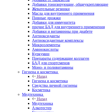
Добавки тонизирующие, общеукрепляющие
Жевательные резинки
Масла для внутреннего применения
Пивные дрожжи
Добавки для иммунитета
прочие БАД для внутреннего применения
Добавки и витаминны при диабете
Антиоксиданты
Антиоксидантные комплексы
Микроэлементы
Аминокислоты
Куркумин
Препараты содержащие коллаген
БАД для спортсменов
Моно- и поливитамины
Гигиена и косметика
Назад
Гигиена и косметика
Средства личной гигиены
Косметика
Медтехника
Назад
Медтехника
Алкотестер