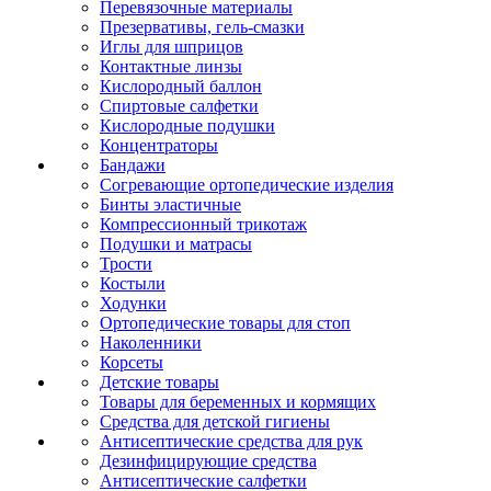
Перевязочные материалы
Презервативы, гель-смазки
Иглы для шприцов
Контактные линзы
Кислородный баллон
Спиртовые салфетки
Кислородные подушки
Концентраторы
Бандажи
Согревающие ортопедические изделия
Бинты эластичные
Компрессионный трикотаж
Подушки и матрасы
Трости
Костыли
Ходунки
Ортопедические товары для стоп
Наколенники
Корсеты
Детские товары
Товары для беременных и кормящих
Средства для детской гигиены
Антисептические средства для рук
Дезинфицирующие средства
Антисептические салфетки