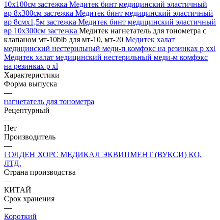
10х100см застежка
Медитек бинт медицинский эластичный
вр 8х300см застежка
Медитек бинт медицинский эластичный
вр 8смх1,5м застежка
Медитек бинт медицинский эластичный
вр 10х300см застежка
Медитек нагнетатель для тонометра с
клапаном мт-10blb для мт-10, мт-20
Медитек халат
медицинский нестерильный меди-п комфэкс на резинках р xxl
Медитек халат медицинский нестерильный меди-м комфэкс
на резинках р xl
Характеристики
Форма выпуска
—
нагнетатель для тонометра
Рецептурный
—
Нет
Производитель
—
ГОЛДЕН ХОРС МЕДИКАЛ ЭКВИПМЕНТ (ВУКСИ) КО,
ЛТД.
Страна производства
—
КИТАЙ
Срок хранения
—
Короткий