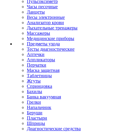
Пульсоксиметр
Часы песочные
Ланцеты
Весы электронные
Анализатор крови
Дыхательные тренажеры
Массажеры
Медицинские приборы
Предметы ухода
Тесты диагностические
Аптечки
Аппликаторы
Перчатки
Маска защитная
Таблетницы
Жгуты
Спринцовка
Бахилы
Банка вакуумная
Грелки
Напальчник
Беруши
Пластыри
Шприцы
Диагностические средства