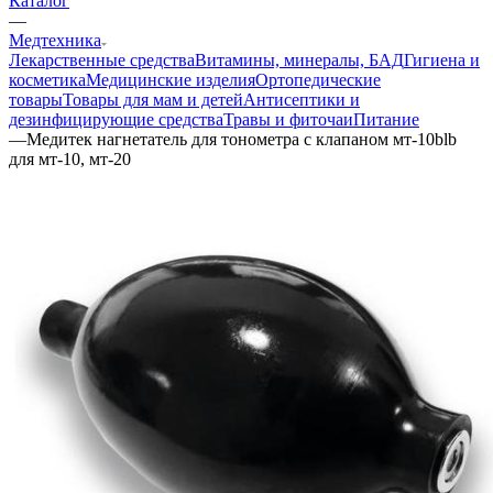
Каталог
—
Медтехника
Лекарственные средства
Витамины, минералы, БАД
Гигиена и
косметика
Медицинские изделия
Ортопедические
товары
Товары для мам и детей
Антисептики и
дезинфицирующие средства
Травы и фиточаи
Питание
—
Медитек нагнетатель для тонометра с клапаном мт-10blb
для мт-10, мт-20