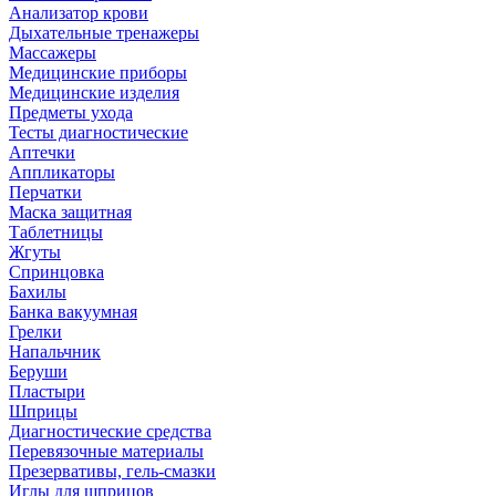
Анализатор крови
Дыхательные тренажеры
Массажеры
Медицинские приборы
Медицинские изделия
Предметы ухода
Тесты диагностические
Аптечки
Аппликаторы
Перчатки
Маска защитная
Таблетницы
Жгуты
Спринцовка
Бахилы
Банка вакуумная
Грелки
Напальчник
Беруши
Пластыри
Шприцы
Диагностические средства
Перевязочные материалы
Презервативы, гель-смазки
Иглы для шприцов