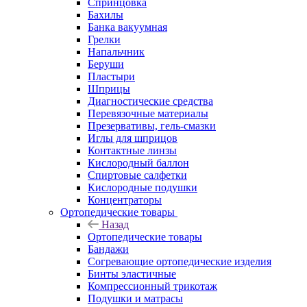
Спринцовка
Бахилы
Банка вакуумная
Грелки
Напальчник
Беруши
Пластыри
Шприцы
Диагностические средства
Перевязочные материалы
Презервативы, гель-смазки
Иглы для шприцов
Контактные линзы
Кислородный баллон
Спиртовые салфетки
Кислородные подушки
Концентраторы
Ортопедические товары
Назад
Ортопедические товары
Бандажи
Согревающие ортопедические изделия
Бинты эластичные
Компрессионный трикотаж
Подушки и матрасы