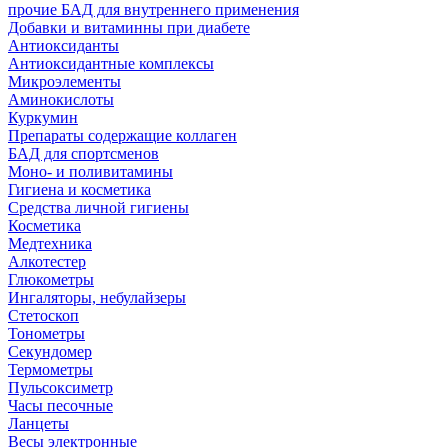
прочие БАД для внутреннего применения
Добавки и витаминны при диабете
Антиоксиданты
Антиоксидантные комплексы
Микроэлементы
Аминокислоты
Куркумин
Препараты содержащие коллаген
БАД для спортсменов
Моно- и поливитамины
Гигиена и косметика
Средства личной гигиены
Косметика
Медтехника
Алкотестер
Глюкометры
Ингаляторы, небулайзеры
Стетоскоп
Тонометры
Секундомер
Термометры
Пульсоксиметр
Часы песочные
Ланцеты
Весы электронные