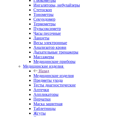
Глюкометры
Ингаляторы, небулайзеры
Стетоскоп
Тонометры
Секундомер
Термометры
Пульсоксиметр
Часы песочные
Ланцеты
Весы электронные
Анализатор крови
Дыхательные тренажеры
Массажеры
Медицинские приборы
Медицинские изделия
Назад
Медицинские изделия
Предметы ухода
Тесты диагностические
Аптечки
Аппликаторы
Перчатки
Маска защитная
Таблетницы
Жгуты