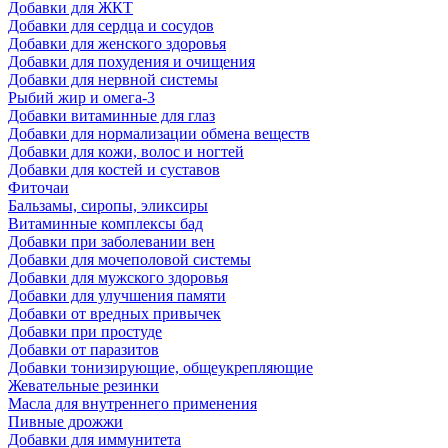
Добавки для ЖКТ
Добавки для сердца и сосудов
Добавки для женского здоровья
Добавки для похудения и очищения
Добавки для нервной системы
Рыбий жир и омега-3
Добавки витаминные для глаз
Добавки для нормализации обмена веществ
Добавки для кожи, волос и ногтей
Добавки для костей и суставов
Фиточаи
Бальзамы, сиропы, эликсиры
Витаминные комплексы бад
Добавки при заболевании вен
Добавки для мочеполовой системы
Добавки для мужского здоровья
Добавки для улучшения памяти
Добавки от вредных привычек
Добавки при простуде
Добавки от паразитов
Добавки тонизирующие, общеукрепляющие
Жевательные резинки
Масла для внутреннего применения
Пивные дрожжи
Добавки для иммунитета