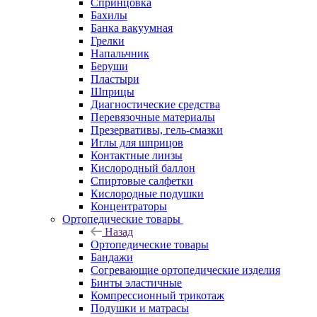
Спринцовка
Бахилы
Банка вакуумная
Грелки
Напальчник
Беруши
Пластыри
Шприцы
Диагностические средства
Перевязочные материалы
Презервативы, гель-смазки
Иглы для шприцов
Контактные линзы
Кислородный баллон
Спиртовые салфетки
Кислородные подушки
Концентраторы
Ортопедические товары
Назад
Ортопедические товары
Бандажи
Согревающие ортопедические изделия
Бинты эластичные
Компрессионный трикотаж
Подушки и матрасы