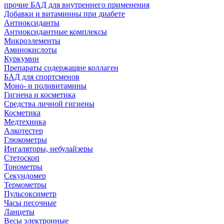
прочие БАД для внутреннего применения
Добавки и витаминны при диабете
Антиоксиданты
Антиоксидантные комплексы
Микроэлементы
Аминокислоты
Куркумин
Препараты содержащие коллаген
БАД для спортсменов
Моно- и поливитамины
Гигиена и косметика
Средства личной гигиены
Косметика
Медтехника
Алкотестер
Глюкометры
Ингаляторы, небулайзеры
Стетоскоп
Тонометры
Секундомер
Термометры
Пульсоксиметр
Часы песочные
Ланцеты
Весы электронные