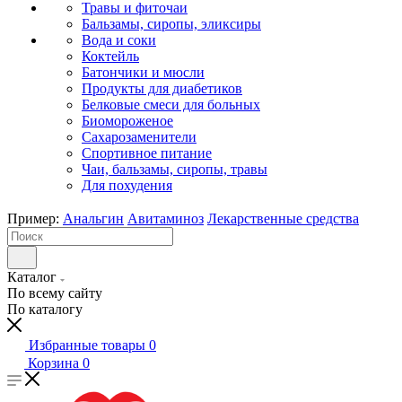
Травы и фиточаи
Бальзамы, сиропы, эликсиры
Вода и соки
Коктейль
Батончики и мюсли
Продукты для диабетиков
Белковые смеси для больных
Биомороженое
Сахарозаменители
Спортивное питание
Чаи, бальзамы, сиропы, травы
Для похудения
Пример:
Анальгин
Авитаминоз
Лекарственные средства
Каталог
По всему сайту
По каталогу
Избранные товары
0
Корзина
0