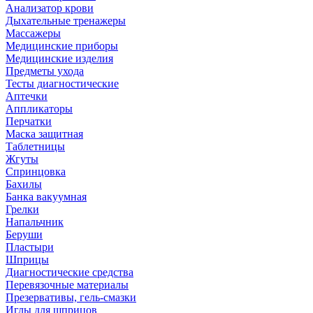
Анализатор крови
Дыхательные тренажеры
Массажеры
Медицинские приборы
Медицинские изделия
Предметы ухода
Тесты диагностические
Аптечки
Аппликаторы
Перчатки
Маска защитная
Таблетницы
Жгуты
Спринцовка
Бахилы
Банка вакуумная
Грелки
Напальчник
Беруши
Пластыри
Шприцы
Диагностические средства
Перевязочные материалы
Презервативы, гель-смазки
Иглы для шприцов