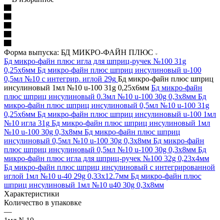
Форма выпуска: БД МИКРО-ФАЙН ПЛЮС
Бд микро-файн плюс игла для шприц-ручек №100 31g
0,25x6мм
Бд микро-файн плюс шприц инсулиновый u-100
0,5мл №10 с интегрир. иглой 29g
Бд микро-файн плюс шприц
инсулиновый 1мл №10 u-100 31g 0,25х6мм
Бд микро-файн
плюс шприц инсулиновый 0.3мл №10 u-100 30g 0,3х8мм
Бд
микро-файн плюс шприц инсулиновый 0,5мл №10 u-100 31g
0,25х6мм
Бд микро-файн плюс шприц инсулиновый u-100 1мл
№10 игла 31g
Бд микро-файн плюс шприц инсулиновый 1мл
№10 u-100 30g 0,3х8мм
Бд микро-файн плюс шприц
инсулиновый 0,5мл №10 u-100 30g 0,3х8мм
Бд микро-файн
плюс шприц инсулиновый 0,5мл №10 u-100 30g 0,3х8мм
Бд
микро-файн плюс игла для шприц-ручек №100 32g 0,23х4мм
Бд микро-файн плюс шприц инсулиновый с интегрированной
иглой 1мл №10 u-40 29g 0,33х12.7мм
Бд микро-файн плюс
шприц инсулиновый 1мл №10 u40 30g 0,3х8мм
Характеристики
Количество в упаковке
—