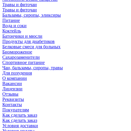
Травы и фиточаи
Травы и фиточаи
Бальзамы, сиропы, эликсиры
Питание
Вода и соки
Коктейль
Батончики и мюсли
Продукты для диабетиков
Белковые смеси для больных
Биомороженое
Сахарозаменители
Спортивное питание
Чаи, бальзамы, сиропы, травы
Для похудения
О компании
Вакансии
Лицензии
Отзывы
Реквизиты
Контакты
Покупателям
Как сделать заказ
Как сделать заказ
Условия доставки
Условия оплаты