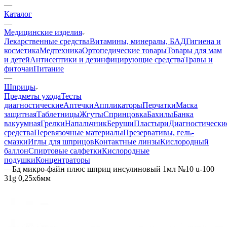
—
Каталог
—
Медицинские изделия
Лекарственные средства
Витамины, минералы, БАД
Гигиена и
косметика
Медтехника
Ортопедические товары
Товары для мам
и детей
Антисептики и дезинфицирующие средства
Травы и
фиточаи
Питание
—
Шприцы
Предметы ухода
Тесты
диагностические
Аптечки
Аппликаторы
Перчатки
Маска
защитная
Таблетницы
Жгуты
Спринцовка
Бахилы
Банка
вакуумная
Грелки
Напальчник
Беруши
Пластыри
Диагностически
средства
Перевязочные материалы
Презервативы, гель-
смазки
Иглы для шприцов
Контактные линзы
Кислородный
баллон
Спиртовые салфетки
Кислородные
подушки
Концентраторы
—
Бд микро-файн плюс шприц инсулиновый 1мл №10 u-100
31g 0,25х6мм