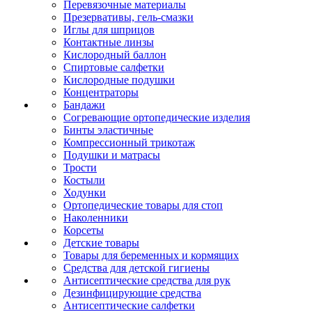
Перевязочные материалы
Презервативы, гель-смазки
Иглы для шприцов
Контактные линзы
Кислородный баллон
Спиртовые салфетки
Кислородные подушки
Концентраторы
Бандажи
Согревающие ортопедические изделия
Бинты эластичные
Компрессионный трикотаж
Подушки и матрасы
Трости
Костыли
Ходунки
Ортопедические товары для стоп
Наколенники
Корсеты
Детские товары
Товары для беременных и кормящих
Средства для детской гигиены
Антисептические средства для рук
Дезинфицирующие средства
Антисептические салфетки