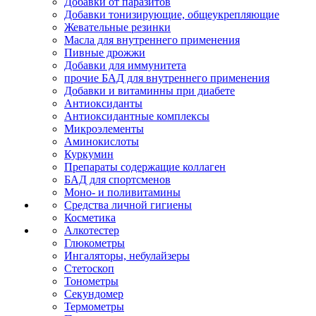
Добавки от паразитов
Добавки тонизирующие, общеукрепляющие
Жевательные резинки
Масла для внутреннего применения
Пивные дрожжи
Добавки для иммунитета
прочие БАД для внутреннего применения
Добавки и витаминны при диабете
Антиоксиданты
Антиоксидантные комплексы
Микроэлементы
Аминокислоты
Куркумин
Препараты содержащие коллаген
БАД для спортсменов
Моно- и поливитамины
Средства личной гигиены
Косметика
Алкотестер
Глюкометры
Ингаляторы, небулайзеры
Стетоскоп
Тонометры
Секундомер
Термометры