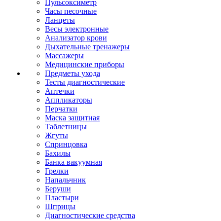
Пульсоксиметр
Часы песочные
Ланцеты
Весы электронные
Анализатор крови
Дыхательные тренажеры
Массажеры
Медицинские приборы
Предметы ухода
Тесты диагностические
Аптечки
Аппликаторы
Перчатки
Маска защитная
Таблетницы
Жгуты
Спринцовка
Бахилы
Банка вакуумная
Грелки
Напальчник
Беруши
Пластыри
Шприцы
Диагностические средства