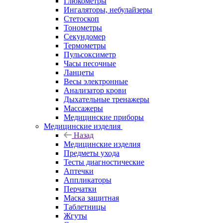
Глюкометры
Ингаляторы, небулайзеры
Стетоскоп
Тонометры
Секундомер
Термометры
Пульсоксиметр
Часы песочные
Ланцеты
Весы электронные
Анализатор крови
Дыхательные тренажеры
Массажеры
Медицинские приборы
Медицинские изделия
Назад
Медицинские изделия
Предметы ухода
Тесты диагностические
Аптечки
Аппликаторы
Перчатки
Маска защитная
Таблетницы
Жгуты