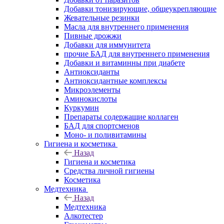
Добавки тонизирующие, общеукрепляющие
Жевательные резинки
Масла для внутреннего применения
Пивные дрожжи
Добавки для иммунитета
прочие БАД для внутреннего применения
Добавки и витаминны при диабете
Антиоксиданты
Антиоксидантные комплексы
Микроэлементы
Аминокислоты
Куркумин
Препараты содержащие коллаген
БАД для спортсменов
Моно- и поливитамины
Гигиена и косметика
Назад
Гигиена и косметика
Средства личной гигиены
Косметика
Медтехника
Назад
Медтехника
Алкотестер