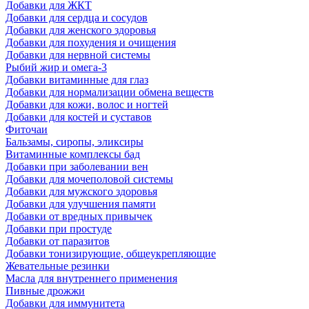
Добавки для ЖКТ
Добавки для сердца и сосудов
Добавки для женского здоровья
Добавки для похудения и очищения
Добавки для нервной системы
Рыбий жир и омега-3
Добавки витаминные для глаз
Добавки для нормализации обмена веществ
Добавки для кожи, волос и ногтей
Добавки для костей и суставов
Фиточаи
Бальзамы, сиропы, эликсиры
Витаминные комплексы бад
Добавки при заболевании вен
Добавки для мочеполовой системы
Добавки для мужского здоровья
Добавки для улучшения памяти
Добавки от вредных привычек
Добавки при простуде
Добавки от паразитов
Добавки тонизирующие, общеукрепляющие
Жевательные резинки
Масла для внутреннего применения
Пивные дрожжи
Добавки для иммунитета