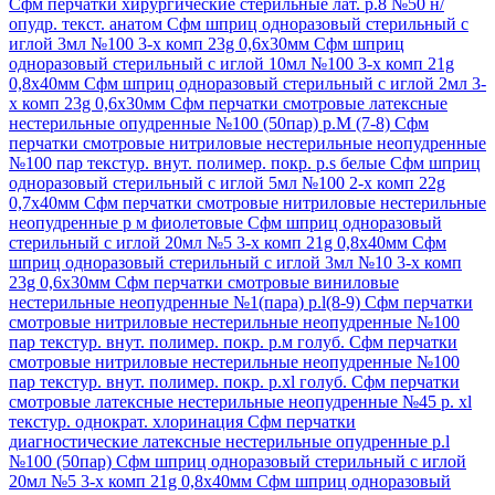
Сфм перчатки хирургические стерильные лат. р.8 №50 н/
опудр. текст. анатом
Сфм шприц одноразовый стерильный с
иглой 3мл №100 3-х комп 23g 0,6х30мм
Сфм шприц
одноразовый стерильный с иглой 10мл №100 3-х комп 21g
0,8х40мм
Сфм шприц одноразовый стерильный с иглой 2мл 3-
х комп 23g 0,6х30мм
Сфм перчатки смотровые латексные
нестерильные опудренные №100 (50пар) р.М (7-8)
Сфм
перчатки смотровые нитриловые нестерильные неопудренные
№100 пар текстур. внут. полимер. покр. р.s белые
Сфм шприц
одноразовый стерильный с иглой 5мл №100 2-х комп 22g
0,7х40мм
Сфм перчатки смотровые нитриловые нестерильные
неопудренные р м фиолетовые
Сфм шприц одноразовый
стерильный с иглой 20мл №5 3-х комп 21g 0,8х40мм
Сфм
шприц одноразовый стерильный с иглой 3мл №10 3-х комп
23g 0,6х30мм
Сфм перчатки смотровые виниловые
нестерильные неопудренные №1(пара) р.l(8-9)
Сфм перчатки
смотровые нитриловые нестерильные неопудренные №100
пар текстур. внут. полимер. покр. р.м голуб.
Сфм перчатки
смотровые нитриловые нестерильные неопудренные №100
пар текстур. внут. полимер. покр. р.xl голуб.
Сфм перчатки
смотровые латексные нестерильные неопудренные №45 р. xl
текстур. однократ. хлоринация
Сфм перчатки
диагностические латексные нестерильные опудренные р.l
№100 (50пар)
Сфм шприц одноразовый стерильный с иглой
20мл №5 3-х комп 21g 0,8х40мм
Сфм шприц одноразовый