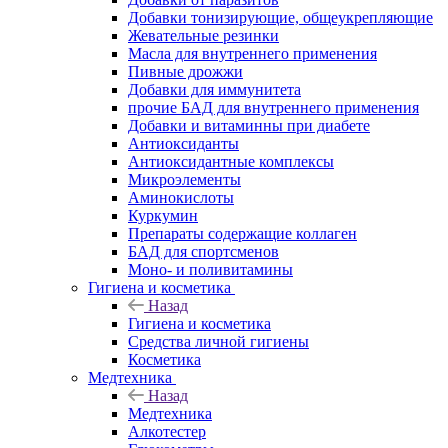
Добавки тонизирующие, общеукрепляющие
Жевательные резинки
Масла для внутреннего применения
Пивные дрожжи
Добавки для иммунитета
прочие БАД для внутреннего применения
Добавки и витаминны при диабете
Антиоксиданты
Антиоксидантные комплексы
Микроэлементы
Аминокислоты
Куркумин
Препараты содержащие коллаген
БАД для спортсменов
Моно- и поливитамины
Гигиена и косметика
Назад
Гигиена и косметика
Средства личной гигиены
Косметика
Медтехника
Назад
Медтехника
Алкотестер