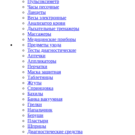
Пульсоксиметр
Часы песочные
Ланцеты
Весы электронные
Анализатор крови
Дыхательные тренажеры
Массажеры
Медицинские приборы
Предметы ухода
Тесты диагностические
Аптечки
Аппликаторы
Перчатки
Маска защитная
Таблетницы
Жгуты
Спринцовка
Бахилы
Банка вакуумная
Грелки
Напальчник
Беруши
Пластыри
Шприцы
Диагностические средства