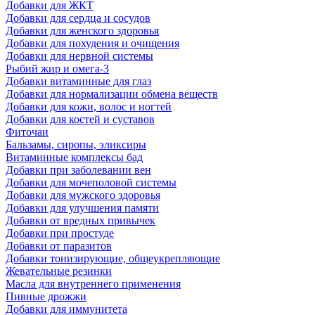
Добавки для ЖКТ
Добавки для сердца и сосудов
Добавки для женского здоровья
Добавки для похудения и очищения
Добавки для нервной системы
Рыбий жир и омега-3
Добавки витаминные для глаз
Добавки для нормализации обмена веществ
Добавки для кожи, волос и ногтей
Добавки для костей и суставов
Фиточаи
Бальзамы, сиропы, эликсиры
Витаминные комплексы бад
Добавки при заболевании вен
Добавки для мочеполовой системы
Добавки для мужского здоровья
Добавки для улучшения памяти
Добавки от вредных привычек
Добавки при простуде
Добавки от паразитов
Добавки тонизирующие, общеукрепляющие
Жевательные резинки
Масла для внутреннего применения
Пивные дрожжи
Добавки для иммунитета