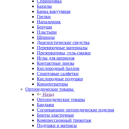
Спринцовка
Бахилы
Банка вакуумная
Грелки
Напальчник
Беруши
Пластыри
Шприцы
Диагностические средства
Перевязочные материалы
Презервативы, гель-смазки
Иглы для шприцов
Контактные линзы
Кислородный баллон
Спиртовые салфетки
Кислородные подушки
Концентраторы
Ортопедические товары
Назад
Ортопедические товары
Бандажи
Согревающие ортопедические изделия
Бинты эластичные
Компрессионный трикотаж
Подушки и матрасы