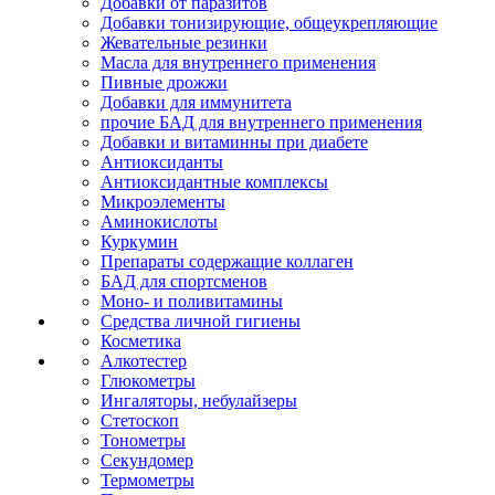
Добавки от паразитов
Добавки тонизирующие, общеукрепляющие
Жевательные резинки
Масла для внутреннего применения
Пивные дрожжи
Добавки для иммунитета
прочие БАД для внутреннего применения
Добавки и витаминны при диабете
Антиоксиданты
Антиоксидантные комплексы
Микроэлементы
Аминокислоты
Куркумин
Препараты содержащие коллаген
БАД для спортсменов
Моно- и поливитамины
Средства личной гигиены
Косметика
Алкотестер
Глюкометры
Ингаляторы, небулайзеры
Стетоскоп
Тонометры
Секундомер
Термометры