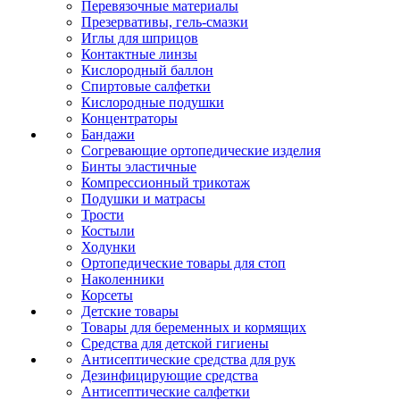
Перевязочные материалы
Презервативы, гель-смазки
Иглы для шприцов
Контактные линзы
Кислородный баллон
Спиртовые салфетки
Кислородные подушки
Концентраторы
Бандажи
Согревающие ортопедические изделия
Бинты эластичные
Компрессионный трикотаж
Подушки и матрасы
Трости
Костыли
Ходунки
Ортопедические товары для стоп
Наколенники
Корсеты
Детские товары
Товары для беременных и кормящих
Средства для детской гигиены
Антисептические средства для рук
Дезинфицирующие средства
Антисептические салфетки