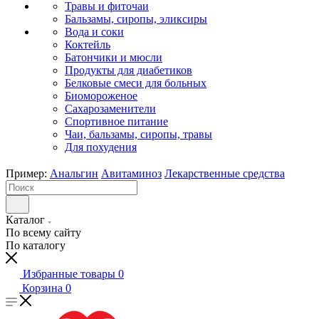
Травы и фиточаи
Бальзамы, сиропы, эликсиры
Вода и соки
Коктейль
Батончики и мюсли
Продукты для диабетиков
Белковые смеси для больных
Биомороженое
Сахарозаменители
Спортивное питание
Чаи, бальзамы, сиропы, травы
Для похудения
Пример:
Анальгин
Авитаминоз
Лекарственные средства
Каталог
По всему сайту
По каталогу
Избранные товары
0
Корзина
0