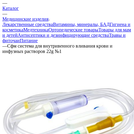
—
Каталог
—
Медицинские изделия
Лекарственные средства
Витамины, минералы, БАД
Гигиена и
косметика
Медтехника
Ортопедические товары
Товары для мам
и детей
Антисептики и дезинфицирующие средства
Травы и
фиточаи
Питание
—
Сфм система для внутривенного вливания крови и
инфузных растворов 22g №1