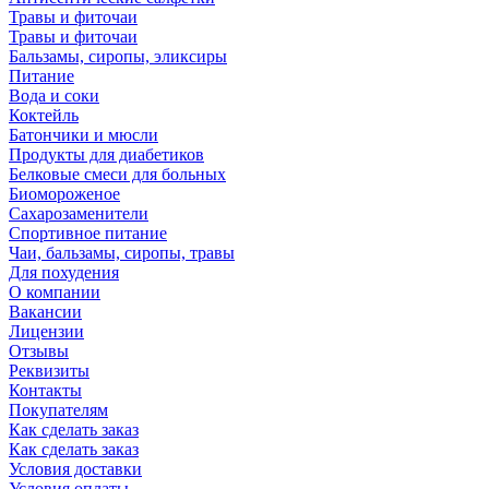
Травы и фиточаи
Травы и фиточаи
Бальзамы, сиропы, эликсиры
Питание
Вода и соки
Коктейль
Батончики и мюсли
Продукты для диабетиков
Белковые смеси для больных
Биомороженое
Сахарозаменители
Спортивное питание
Чаи, бальзамы, сиропы, травы
Для похудения
О компании
Вакансии
Лицензии
Отзывы
Реквизиты
Контакты
Покупателям
Как сделать заказ
Как сделать заказ
Условия доставки
Условия оплаты