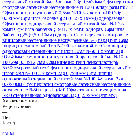
стерильный с иглой 3мл 3-х комп 23g 0,6х30мм
Сфм перчатки
смотровые латексные нестерильные №100 (50пар) разм m(7-8)
Сфм шприц инсулиновый 0,5мл №10 3-х комп u-100 30g
0,3х8мм
Сфм игла-бабочка g24 (0,55 х 19мм)) одноразовая
Сфм шприц одноразовый стерильный с иглой 5мл №1 3-х
комп
Сфм игла-бабочка g19 (1,1х19мм) однораз.
Сфм игла-
бабочка g25 (0,5 х 19мм) однораз.
Сфм перчатки смотровые
виниловые нестерильные неопудренные №1(пара) р.m
Сфм
шприц инсулиновый 1мл №100 3-х комп 40ме
Сфм шприц
одноразовый стерильный с иглой 20мл №50 3-х комп 21g
0,8х40мм
Сфм шприц инсулиновый оранжевый 1мл №10 u-
100 29g 0,33х12,7мм
Сфм кинезио тейп лейкопластырь
5х500см розовый п/э
Сфм шприц одноразовый стерильный с
иглой 5мл №100 3-х комп 22g 0,7х40мм
Сфм шприц
одноразовый стерильный с иглой 5мл №100 3-х комп 22g
0,7х40мм
Сфм перчатки смотровые латексные нестерильные
опудренные №50 пар р.L (8-9)
Сфм етв игла инъекционная
№50 стеринальная одноразовая 32g 0,23х4мм [sfm etw]
Характеристики
Рецептурный
—
Нет
Бренд
—
СФМ