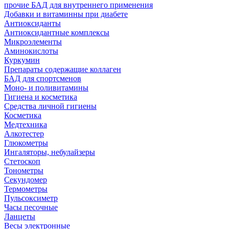
прочие БАД для внутреннего применения
Добавки и витаминны при диабете
Антиоксиданты
Антиоксидантные комплексы
Микроэлементы
Аминокислоты
Куркумин
Препараты содержащие коллаген
БАД для спортсменов
Моно- и поливитамины
Гигиена и косметика
Средства личной гигиены
Косметика
Медтехника
Алкотестер
Глюкометры
Ингаляторы, небулайзеры
Стетоскоп
Тонометры
Секундомер
Термометры
Пульсоксиметр
Часы песочные
Ланцеты
Весы электронные