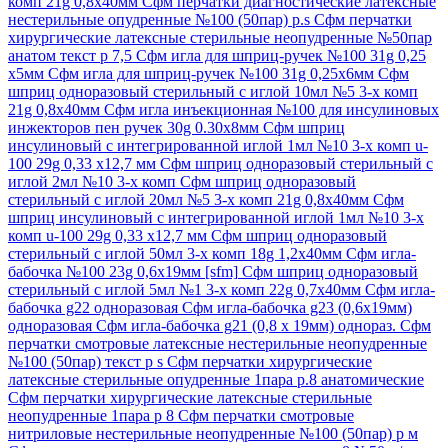
комп 21g 0,8х40мм
Сфм перчатки диагностические латексные
нестерильные опудренные №100 (50пар) р.s
Сфм перчатки
хирургические латексные стерильные неопудренные №50пар
анатом текст р 7,5
Сфм игла для шприц-ручек №100 31g 0,25
х5мм
Сфм игла для шприц-ручек №100 31g 0,25х6мм
Сфм
шприц одноразовый стерильный с иглой 10мл №5 3-х комп
21g 0,8х40мм
Сфм игла инъекционная №100 для инсулиновых
инжекторов пен ручек 30g 0.30х8мм
Сфм шприц
инсулиновый с интегрированной иглой 1мл №10 3-х комп u-
100 29g 0,33 х12,7 мм
Сфм шприц одноразовый стерильный с
иглой 2мл №10 3-х комп
Сфм шприц одноразовый
стерильный с иглой 20мл №5 3-х комп 21g 0,8х40мм
Сфм
шприц инсулиновый с интегрированной иглой 1мл №10 3-х
комп u-100 29g 0,33 х12,7 мм
Сфм шприц одноразовый
стерильный с иглой 50мл 3-х комп 18g 1,2х40мм
Сфм игла-
бабочка №100 23g 0,6х19мм [sfm]
Сфм шприц одноразовый
стерильный с иглой 5мл №1 3-х комп 22g 0,7х40мм
Сфм игла-
бабочка g22 одноразовая
Сфм игла-бабочка g23 (0,6х19мм)
одноразовая
Сфм игла-бабочка g21 (0,8 х 19мм) однораз.
Сфм
перчатки смотровые латексные нестерильные неопудренные
№100 (50пар) текст р s
Сфм перчатки хирургические
латексные стерильные опудренные 1пара р.8 анатомические
Сфм перчатки хирургические латексные стерильные
неопудренные 1пара р 8
Сфм перчатки смотровые
нитриловые нестерильные неопудренные №100 (50пар) р м