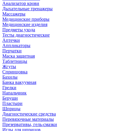
Анализатор крови
Дыхательные тренажеры
Массажеры
Медицинские приборы
Медицинские изделия
Предметы ухода
Тесты диагностические
Аптечки
Аппликаторы
Перчатки
Маска защитная
Таблетницы
Жгуты
Спринцовка
Бахилы
Банка вакуумная
Грелки
Напальчник
Беруши
Пластыри
Шприцы
Диагностические средства
Перевязочные материалы
Презервативы, гель-смазки
Иглы для шприцов