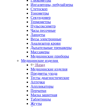
Глюкометры
Ингаляторы, небулайзеры
Стетоскоп
Тонометры
Секундомер
Термометры
Пульсоксиметр
Часы песочные
Ланцеты
Весы электронные
Анализатор крови
Дыхательные тренажеры
Массажеры
Медицинские приборы
Медицинские изделия
Назад
Медицинские изделия
Предметы ухода
Тесты диагностические
Аптечки
Аппликаторы
Перчатки
Маска защитная
Таблетницы
Жгуты