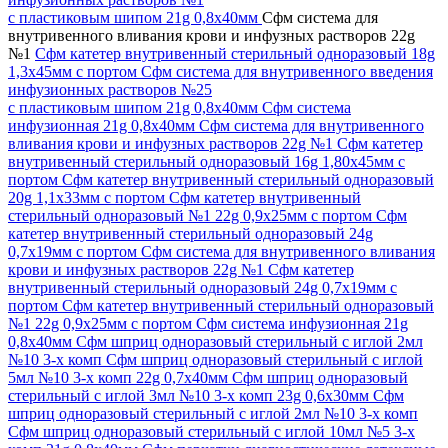
с пластиковым шипом 21g 0,8х40мм
Сфм система для
внутривенного вливания крови и инфузных растворов 22g
№1
Сфм катетер внутривенный стерильный одноразовый 18g
1,3х45мм с портом
Сфм система для внутривенного введения
инфузионных растворов №25
с пластиковым шипом 21g 0,8х40мм
Сфм система
инфузионная 21g 0,8х40мм
Сфм система для внутривенного
вливания крови и инфузных растворов 22g №1
Сфм катетер
внутривенный стерильный одноразовый 16g 1,80х45мм с
портом
Сфм катетер внутривенный стерильный одноразовый
20g 1,1х33мм с портом
Сфм катетер внутривенный
стерильный одноразовый №1 22g 0,9х25мм с портом
Сфм
катетер внутривенный стерильный одноразовый 24g
0,7х19мм с портом
Сфм система для внутривенного вливания
крови и инфузных растворов 22g №1
Сфм катетер
внутривенный стерильный одноразовый 24g 0,7х19мм с
портом
Сфм катетер внутривенный стерильный одноразовый
№1 22g 0,9х25мм с портом
Сфм система инфузионная 21g
0,8х40мм
Сфм шприц одноразовый стерильный с иглой 2мл
№10 3-х комп
Сфм шприц одноразовый стерильный с иглой
5мл №10 3-х комп 22g 0,7х40мм
Сфм шприц одноразовый
стерильный с иглой 3мл №10 3-х комп 23g 0,6х30мм
Сфм
шприц одноразовый стерильный с иглой 2мл №10 3-х комп
Сфм шприц одноразовый стерильный с иглой 10мл №5 3-х