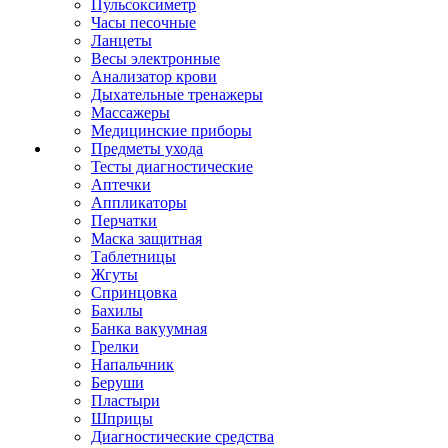
Пульсоксиметр
Часы песочные
Ланцеты
Весы электронные
Анализатор крови
Дыхательные тренажеры
Массажеры
Медицинские приборы
Предметы ухода
Тесты диагностические
Аптечки
Аппликаторы
Перчатки
Маска защитная
Таблетницы
Жгуты
Спринцовка
Бахилы
Банка вакуумная
Грелки
Напальчник
Беруши
Пластыри
Шприцы
Диагностические средства