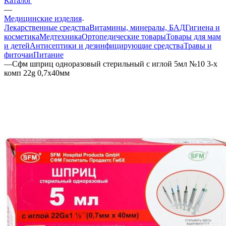
Каталог
—
Медицинские изделия
Лекарственные средства
Витамины, минералы, БАД
Гигиена и
косметика
Медтехника
Ортопедические товары
Товары для мам
и детей
Антисептики и дезинфицирующие средства
Травы и
фиточаи
Питание
—
Сфм шприц одноразовый стерильный с иглой 5мл №10 3-х
комп 22g 0,7х40мм