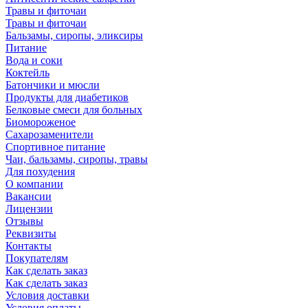
Травы и фиточаи
Травы и фиточаи
Бальзамы, сиропы, эликсиры
Питание
Вода и соки
Коктейль
Батончики и мюсли
Продукты для диабетиков
Белковые смеси для больных
Биомороженое
Сахарозаменители
Спортивное питание
Чаи, бальзамы, сиропы, травы
Для похудения
О компании
Вакансии
Лицензии
Отзывы
Реквизиты
Контакты
Покупателям
Как сделать заказ
Как сделать заказ
Условия доставки
Условия оплаты