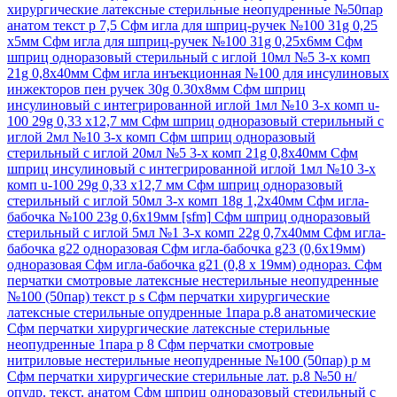
хирургические латексные стерильные неопудренные №50пар
анатом текст р 7,5
Сфм игла для шприц-ручек №100 31g 0,25
х5мм
Сфм игла для шприц-ручек №100 31g 0,25х6мм
Сфм
шприц одноразовый стерильный с иглой 10мл №5 3-х комп
21g 0,8х40мм
Сфм игла инъекционная №100 для инсулиновых
инжекторов пен ручек 30g 0.30х8мм
Сфм шприц
инсулиновый с интегрированной иглой 1мл №10 3-х комп u-
100 29g 0,33 х12,7 мм
Сфм шприц одноразовый стерильный с
иглой 2мл №10 3-х комп
Сфм шприц одноразовый
стерильный с иглой 20мл №5 3-х комп 21g 0,8х40мм
Сфм
шприц инсулиновый с интегрированной иглой 1мл №10 3-х
комп u-100 29g 0,33 х12,7 мм
Сфм шприц одноразовый
стерильный с иглой 50мл 3-х комп 18g 1,2х40мм
Сфм игла-
бабочка №100 23g 0,6х19мм [sfm]
Сфм шприц одноразовый
стерильный с иглой 5мл №1 3-х комп 22g 0,7х40мм
Сфм игла-
бабочка g22 одноразовая
Сфм игла-бабочка g23 (0,6х19мм)
одноразовая
Сфм игла-бабочка g21 (0,8 х 19мм) однораз.
Сфм
перчатки смотровые латексные нестерильные неопудренные
№100 (50пар) текст р s
Сфм перчатки хирургические
латексные стерильные опудренные 1пара р.8 анатомические
Сфм перчатки хирургические латексные стерильные
неопудренные 1пара р 8
Сфм перчатки смотровые
нитриловые нестерильные неопудренные №100 (50пар) р м
Сфм перчатки хирургические стерильные лат. р.8 №50 н/
опудр. текст. анатом
Сфм шприц одноразовый стерильный с