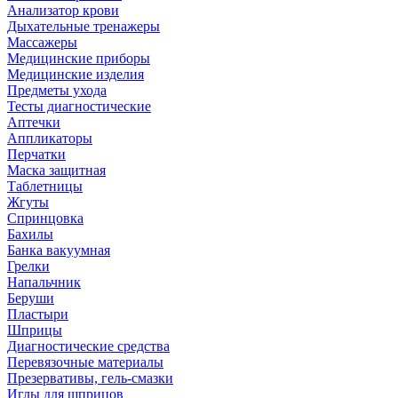
Анализатор крови
Дыхательные тренажеры
Массажеры
Медицинские приборы
Медицинские изделия
Предметы ухода
Тесты диагностические
Аптечки
Аппликаторы
Перчатки
Маска защитная
Таблетницы
Жгуты
Спринцовка
Бахилы
Банка вакуумная
Грелки
Напальчник
Беруши
Пластыри
Шприцы
Диагностические средства
Перевязочные материалы
Презервативы, гель-смазки
Иглы для шприцов