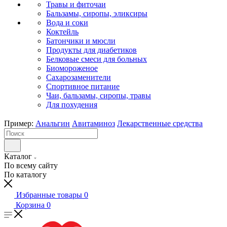
Травы и фиточаи
Бальзамы, сиропы, эликсиры
Вода и соки
Коктейль
Батончики и мюсли
Продукты для диабетиков
Белковые смеси для больных
Биомороженое
Сахарозаменители
Спортивное питание
Чаи, бальзамы, сиропы, травы
Для похудения
Пример:
Анальгин
Авитаминоз
Лекарственные средства
Каталог
По всему сайту
По каталогу
Избранные товары
0
Корзина
0