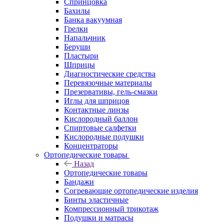
Спринцовка
Бахилы
Банка вакуумная
Грелки
Напальчник
Беруши
Пластыри
Шприцы
Диагностические средства
Перевязочные материалы
Презервативы, гель-смазки
Иглы для шприцов
Контактные линзы
Кислородный баллон
Спиртовые салфетки
Кислородные подушки
Концентраторы
Ортопедические товары
Назад
Ортопедические товары
Бандажи
Согревающие ортопедические изделия
Бинты эластичные
Компрессионный трикотаж
Подушки и матрасы