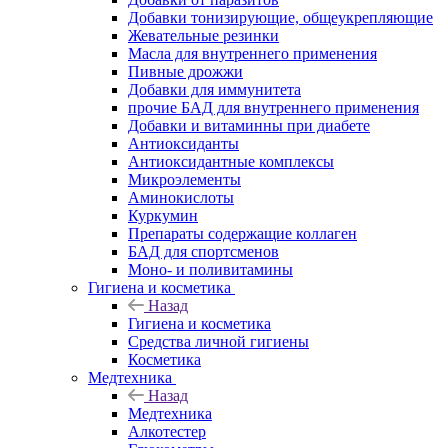
Добавки тонизирующие, общеукрепляющие
Жевательные резинки
Масла для внутреннего применения
Пивные дрожжи
Добавки для иммунитета
прочие БАД для внутреннего применения
Добавки и витаминны при диабете
Антиоксиданты
Антиоксидантные комплексы
Микроэлементы
Аминокислоты
Куркумин
Препараты содержащие коллаген
БАД для спортсменов
Моно- и поливитамины
Гигиена и косметика
Назад
Гигиена и косметика
Средства личной гигиены
Косметика
Медтехника
Назад
Медтехника
Алкотестер