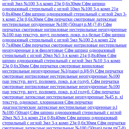
иглой 3мл №100 3-х комп 23g 0,6х30мм
Сфм шприц
одноразовый стерильный с иглой 10мл №100 3-х комп 21g
0,8х40мм
Сфм шприц одноразовый стерильный с иглой 2мл 3-
х комп 23g 0,6х30мм
Сфм перчатки смотровые латексные
нестерильные опудренные №100 (50пар) р.М (7-8)
Сфм
перчатки смотровые нитриловые нестерильные неопудренные
№100 пар текстур. внут. полимер. покр. р.s белые
Сфм шприц
одноразовый стерильный с иглой 5мл №100 2-х комп 22g
0,7х40мм
Сфм перчатки смотровые нитриловые нестерильные
неопудренные р м фиолетовые
Сфм шприц одноразовый
стерильный с иглой 20мл №5 3-х комп 21g 0,8х40мм
Сфм
шприц одноразовый стерильный с иглой 3мл №10 3-х комп
23g 0,6х30мм
Сфм перчатки смотровые виниловые
нестерильные неопудренные №1(пара) р.l(8-9)
Сфм перчатки
смотровые нитриловые нестерильные неопудренные №100
пар текстур. внут. полимер. покр. р.м голуб.
Сфм перчатки
смотровые нитриловые нестерильные неопудренные №100
пар текстур. внут. полимер. покр. р.xl голуб.
Сфм перчатки
смотровые латексные нестерильные неопудренные №45 р. xl
текстур. однократ. хлоринация
Сфм перчатки
диагностические латексные нестерильные опудренные р.l
№100 (50пар)
Сфм шприц одноразовый стерильный с иглой
20мл №5 3-х комп 21g 0,8х40мм
Сфм шприц одноразовый
стерильный с иглой 3мл 3-х комп 23g 0,6х30мм
Сфм перчатки
смотровые латексные нестерильные №100 (50пар) разм m(7-8)