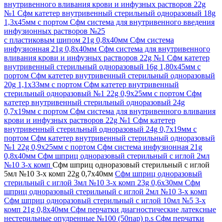
внутривенного вливания крови и инфузных растворов 22g
№1
Сфм катетер внутривенный стерильный одноразовый 18g
1,3х45мм с портом
Сфм система для внутривенного введения
инфузионных растворов №25
с пластиковым шипом 21g 0,8х40мм
Сфм система
инфузионная 21g 0,8х40мм
Сфм система для внутривенного
вливания крови и инфузных растворов 22g №1
Сфм катетер
внутривенный стерильный одноразовый 16g 1,80х45мм с
портом
Сфм катетер внутривенный стерильный одноразовый
20g 1,1х33мм с портом
Сфм катетер внутривенный
стерильный одноразовый №1 22g 0,9х25мм с портом
Сфм
катетер внутривенный стерильный одноразовый 24g
0,7х19мм с портом
Сфм система для внутривенного вливания
крови и инфузных растворов 22g №1
Сфм катетер
внутривенный стерильный одноразовый 24g 0,7х19мм с
портом
Сфм катетер внутривенный стерильный одноразовый
№1 22g 0,9х25мм с портом
Сфм система инфузионная 21g
0,8х40мм
Сфм шприц одноразовый стерильный с иглой 2мл
№10 3-х комп
Сфм шприц одноразовый стерильный с иглой
5мл №10 3-х комп 22g 0,7х40мм
Сфм шприц одноразовый
стерильный с иглой 3мл №10 3-х комп 23g 0,6х30мм
Сфм
шприц одноразовый стерильный с иглой 2мл №10 3-х комп
Сфм шприц одноразовый стерильный с иглой 10мл №5 3-х
комп 21g 0,8х40мм
Сфм перчатки диагностические латексные
нестерильные опудренные №100 (50пар) р.s
Сфм перчатки