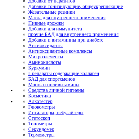
Добавки от паразитов
Добавки тонизирующие, общеукрепляющие
Жевательные резинки
Масла для внутреннего применения
Пивные дрожжи
Добавки для иммунитета
прочие БАД для внутреннего применения
Добавки и витаминны при диабете
Антиоксиданты
Антиоксидантные комплексы
Микроэлементы
Аминокислоты
Куркумин
Препараты содержащие коллаген
БАД для спортсменов
Моно- и поливитамины
Средства личной гигиены
Косметика
Алкотестер
Глюкометры
Ингаляторы, небулайзеры
Стетоскоп
Тонометры
Секундомер
Термометры