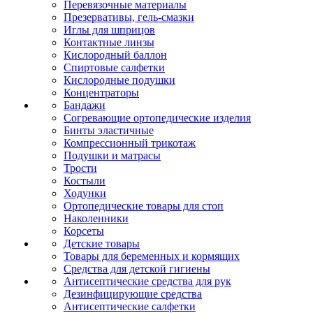
Перевязочные материалы
Презервативы, гель-смазки
Иглы для шприцов
Контактные линзы
Кислородный баллон
Спиртовые салфетки
Кислородные подушки
Концентраторы
Бандажи
Согревающие ортопедические изделия
Бинты эластичные
Компрессионный трикотаж
Подушки и матрасы
Трости
Костыли
Ходунки
Ортопедические товары для стоп
Наколенники
Корсеты
Детские товары
Товары для беременных и кормящих
Средства для детской гигиены
Антисептические средства для рук
Дезинфицирующие средства
Антисептические салфетки