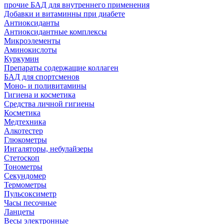
прочие БАД для внутреннего применения
Добавки и витаминны при диабете
Антиоксиданты
Антиоксидантные комплексы
Микроэлементы
Аминокислоты
Куркумин
Препараты содержащие коллаген
БАД для спортсменов
Моно- и поливитамины
Гигиена и косметика
Средства личной гигиены
Косметика
Медтехника
Алкотестер
Глюкометры
Ингаляторы, небулайзеры
Стетоскоп
Тонометры
Секундомер
Термометры
Пульсоксиметр
Часы песочные
Ланцеты
Весы электронные