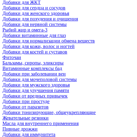
Добавки для ЖКТ
Добавки для сердца и сосудов
Добавки для женского здоровья
Добавки для похудения и очищения
Добавки для нервной системы
Рыбий жир и омега-3
Добавки витаминные для глаз
Добавки для нормализации обмена веществ
Добавки для кожи, волос и ногтей
Добавки для костей и суставов
Фиточаи
Бальзамы, сиропы, эликсиры
Витаминные комплексы бад
Добавки при заболевании вен
Добавки для мочеполовой системы
Добавки для мужского здоровья
Добавки для улучшения памяти
Добавки от вредных привычек
Добавки при простуде
Добавки от паразитов
Добавки тонизирующие, общеукрепляющие
Жевательные резинки
Масла для внутреннего применения
Пивные дрожжи
Добавки для иммунитета