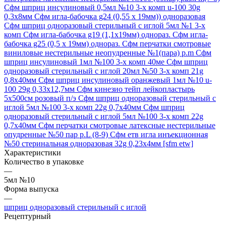
Сфм шприц инсулиновый 0,5мл №10 3-х комп u-100 30g
0,3х8мм
Сфм игла-бабочка g24 (0,55 х 19мм)) одноразовая
Сфм шприц одноразовый стерильный с иглой 5мл №1 3-х
комп
Сфм игла-бабочка g19 (1,1х19мм) однораз.
Сфм игла-
бабочка g25 (0,5 х 19мм) однораз.
Сфм перчатки смотровые
виниловые нестерильные неопудренные №1(пара) р.m
Сфм
шприц инсулиновый 1мл №100 3-х комп 40ме
Сфм шприц
одноразовый стерильный с иглой 20мл №50 3-х комп 21g
0,8х40мм
Сфм шприц инсулиновый оранжевый 1мл №10 u-
100 29g 0,33х12,7мм
Сфм кинезио тейп лейкопластырь
5х500см розовый п/э
Сфм шприц одноразовый стерильный с
иглой 5мл №100 3-х комп 22g 0,7х40мм
Сфм шприц
одноразовый стерильный с иглой 5мл №100 3-х комп 22g
0,7х40мм
Сфм перчатки смотровые латексные нестерильные
опудренные №50 пар р.L (8-9)
Сфм етв игла инъекционная
№50 стеринальная одноразовая 32g 0,23х4мм [sfm etw]
Характеристики
Количество в упаковке
—
5мл №10
Форма выпуска
—
шприц одноразовый стерильный с иглой
Рецептурный
—