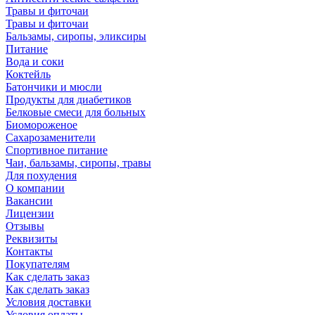
Травы и фиточаи
Травы и фиточаи
Бальзамы, сиропы, эликсиры
Питание
Вода и соки
Коктейль
Батончики и мюсли
Продукты для диабетиков
Белковые смеси для больных
Биомороженое
Сахарозаменители
Спортивное питание
Чаи, бальзамы, сиропы, травы
Для похудения
О компании
Вакансии
Лицензии
Отзывы
Реквизиты
Контакты
Покупателям
Как сделать заказ
Как сделать заказ
Условия доставки
Условия оплаты