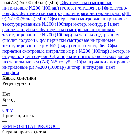
р.м(7-8) №100 (50пар) [sfm]
Сфм перчатки смотровые
нитриловые №200 (100пар) н/стер. н/опудрен. р.l фиолетово-
голуб.
Сфм перчатки смотр. фиолет крага н/стер. нитрил р.l(8-
9) №100 (50пар) [sfm]
Сфм перчатки смотровые нитриловые
текстурированные №200 (100пар) н/стер. н/опуд. р.l цвет
фиолет-голубой
Сфм перчатки смотровые нитриловые
текстурированные №200 (100пар) н/стер. н/опуд. р.s цвет
фиолет-голубой
Сфм перчатки смотровые нитриловые
текстурированные р.м №2 (пара) н/стер н/опуд бел
Сфм
перчатки смотровые нитриловые р.s №200 (100пар) .н/стер. н/
опудрен. цвет голубой
Сфм перчатки нитриловые смотровые
нестерильные р.м (7-8) №5 голубые
Сфм перчатки смотровые
нитриловые р.s №200 (100пар) .н/стер. н/опудрен. цвет
голубой
Характеристики
Рецептурный
—
Нет
Бренд
—
СФМ
Производитель
—
SFM HOSPITAL PRODUCT
Страна производства