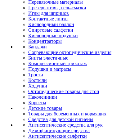
Перевязочные материалы
Презервативы, гель-смазки
Иглы для шприцов
Контактные линзы
Кислородный баллон
Спиртовые салфетки
Кислородные подушки
Концентраторы
Бандажи
Согревающие ортопедические изделия
Бинты эластичные
Компрессионный трикотаж
Подушки и матрасы
Трости
Костыли
Ходунки
Ортопедические товары для стоп
Наколенники
Корсеты
Детские товары
Товары для беременных и кормящих
Средства для детской гигиены
Антисептические средства для рук
Дезинфицирующие средства
Антисептические салфетки