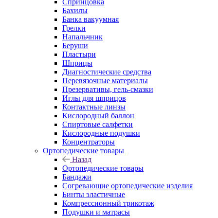
Спринцовка
Бахилы
Банка вакуумная
Грелки
Напальчник
Беруши
Пластыри
Шприцы
Диагностические средства
Перевязочные материалы
Презервативы, гель-смазки
Иглы для шприцов
Контактные линзы
Кислородный баллон
Спиртовые салфетки
Кислородные подушки
Концентраторы
Ортопедические товары
Назад
Ортопедические товары
Бандажи
Согревающие ортопедические изделия
Бинты эластичные
Компрессионный трикотаж
Подушки и матрасы