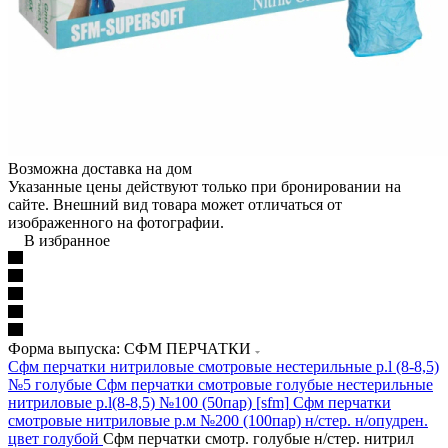
Возможна доставка на дом
Указанные цены действуют только при бронировании на
сайте. Внешний вид товара может отличаться от
изображенного на фотографии.
В избранное
Форма выпуска: СФМ ПЕРЧАТКИ
Сфм перчатки нитриловые смотровые нестерильные р.l (8-8,5)
№5 голубые
Сфм перчатки смотровые голубые нестерильные
нитриловые р.l(8-8,5) №100 (50пар) [sfm]
Сфм перчатки
смотровые нитриловые р.м №200 (100пар) н/стер. н/опудрен.
цвет голубой
Сфм перчатки смотр. голубые н/стер. нитрил