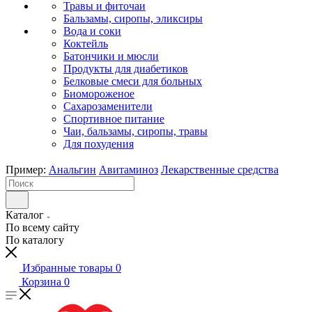
Травы и фиточаи
Бальзамы, сиропы, эликсиры
Вода и соки
Коктейль
Батончики и мюсли
Продукты для диабетиков
Белковые смеси для больных
Биомороженое
Сахарозаменители
Спортивное питание
Чаи, бальзамы, сиропы, травы
Для похудения
Пример:
Анальгин
Авитаминоз
Лекарственные средства
Каталог
По всему сайту
По каталогу
Избранные товары
0
Корзина
0