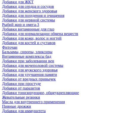
Добавки для ЖКТ
Добавки для сердца и сосудов
Добавки для женского здоровья
Добавки для похудения и очищения
Добавки для нервной системы
Рыбий жир и омега-3
Добавки витаминные для глаз
Добавки для нормализации обмена веществ
Добавки для кожи, волос и ногтей
Добавки для костей и суставов
Фиточаи
Бальзамы, сиропы, эликсиры
Витаминные комплексы бад
Добавки при заболевании вен
Добавки для мочеполовой системы
Добавки для мужского здоровья
Добавки для улучшения памяти
Добавки от вредных привычек
Добавки при простуде
Добавки от паразитов
Добавки тонизирующие, общеукрепляющие
Жевательные резинки
Масла для внутреннего применения
Пивные дрожжи
Добавки для иммунитета