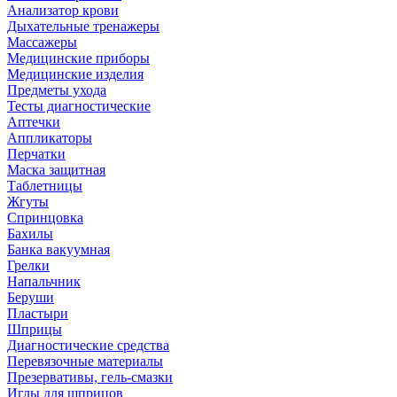
Анализатор крови
Дыхательные тренажеры
Массажеры
Медицинские приборы
Медицинские изделия
Предметы ухода
Тесты диагностические
Аптечки
Аппликаторы
Перчатки
Маска защитная
Таблетницы
Жгуты
Спринцовка
Бахилы
Банка вакуумная
Грелки
Напальчник
Беруши
Пластыри
Шприцы
Диагностические средства
Перевязочные материалы
Презервативы, гель-смазки
Иглы для шприцов