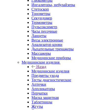
Глюкометры
Ингаляторы, небулайзеры
Стетоскоп
Тонометры
Секундомер
Термометры
Пульсоксиметр
Часы песочные
Ланцеты
Весы электронные
Анализатор крови
Дыхательные тренажеры
Массажеры
Медицинские приборы
Медицинские изделия
Назад
Медицинские изделия
Предметы ухода
Тесты диагностические
Аптечки
Аппликаторы
Перчатки
Маска защитная
Таблетницы
Жгуты