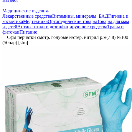
Каталог
—
Медицинские изделия
Лекарственные средства
Витамины, минералы, БАД
Гигиена и
косметика
Медтехника
Ортопедические товары
Товары для мам
и детей
Антисептики и дезинфицирующие средства
Травы и
фиточаи
Питание
—
Сфм перчатки смотр. голубые н/стер. нитрил р.м(7-8) №100
(50пар) [sfm]