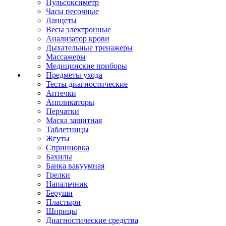
Пульсоксиметр
Часы песочные
Ланцеты
Весы электронные
Анализатор крови
Дыхательные тренажеры
Массажеры
Медицинские приборы
Предметы ухода
Тесты диагностические
Аптечки
Аппликаторы
Перчатки
Маска защитная
Таблетницы
Жгуты
Спринцовка
Бахилы
Банка вакуумная
Грелки
Напальчник
Беруши
Пластыри
Шприцы
Диагностические средства