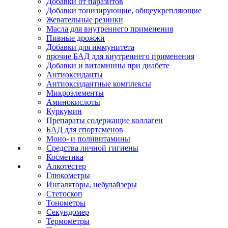
Добавки от паразитов
Добавки тонизирующие, общеукрепляющие
Жевательные резинки
Масла для внутреннего применения
Пивные дрожжи
Добавки для иммунитета
прочие БАД для внутреннего применения
Добавки и витаминны при диабете
Антиоксиданты
Антиоксидантные комплексы
Микроэлементы
Аминокислоты
Куркумин
Препараты содержащие коллаген
БАД для спортсменов
Моно- и поливитамины
Средства личной гигиены
Косметика
Алкотестер
Глюкометры
Ингаляторы, небулайзеры
Стетоскоп
Тонометры
Секундомер
Термометры