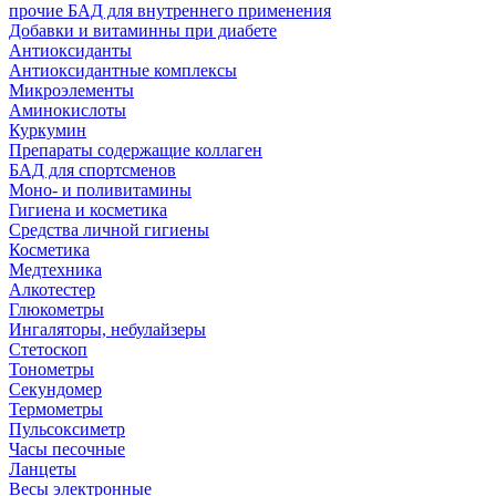
прочие БАД для внутреннего применения
Добавки и витаминны при диабете
Антиоксиданты
Антиоксидантные комплексы
Микроэлементы
Аминокислоты
Куркумин
Препараты содержащие коллаген
БАД для спортсменов
Моно- и поливитамины
Гигиена и косметика
Средства личной гигиены
Косметика
Медтехника
Алкотестер
Глюкометры
Ингаляторы, небулайзеры
Стетоскоп
Тонометры
Секундомер
Термометры
Пульсоксиметр
Часы песочные
Ланцеты
Весы электронные