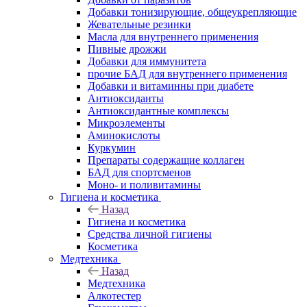
Добавки тонизирующие, общеукрепляющие
Жевательные резинки
Масла для внутреннего применения
Пивные дрожжи
Добавки для иммунитета
прочие БАД для внутреннего применения
Добавки и витаминны при диабете
Антиоксиданты
Антиоксидантные комплексы
Микроэлементы
Аминокислоты
Куркумин
Препараты содержащие коллаген
БАД для спортсменов
Моно- и поливитамины
Гигиена и косметика
Назад
Гигиена и косметика
Средства личной гигиены
Косметика
Медтехника
Назад
Медтехника
Алкотестер