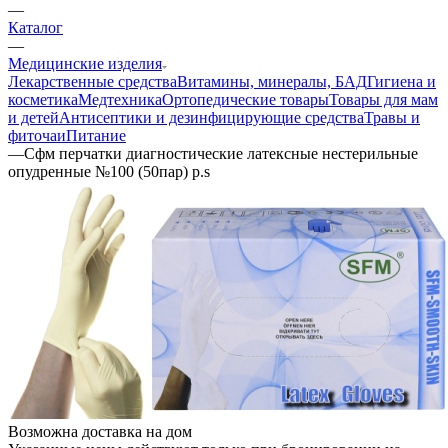
—
Каталог
—
Медицинские изделия
Лекарственные средства
Витамины, минералы, БАД
Гигиена и
косметика
Медтехника
Ортопедические товары
Товары для мам
и детей
Антисептики и дезинфицирующие средства
Травы и
фиточаи
Питание
—
Сфм перчатки диагностические латексные нестерильные
опудренные №100 (50пар) р.s
Возможна доставка на дом