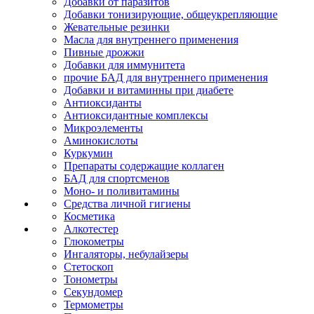
Добавки от паразитов
Добавки тонизирующие, общеукрепляющие
Жевательные резинки
Масла для внутреннего применения
Пивные дрожжи
Добавки для иммунитета
прочие БАД для внутреннего применения
Добавки и витаминны при диабете
Антиоксиданты
Антиоксидантные комплексы
Микроэлементы
Аминокислоты
Куркумин
Препараты содержащие коллаген
БАД для спортсменов
Моно- и поливитамины
Средства личной гигиены
Косметика
Алкотестер
Глюкометры
Ингаляторы, небулайзеры
Стетоскоп
Тонометры
Секундомер
Термометры