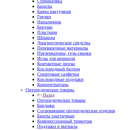
Спринцовка
Бахилы
Банка вакуумная
Грелки
Напальчник
Беруши
Пластыри
Шприцы
Диагностические средства
Перевязочные материалы
Презервативы, гель-смазки
Иглы для шприцов
Контактные линзы
Кислородный баллон
Спиртовые салфетки
Кислородные подушки
Концентраторы
Ортопедические товары
Назад
Ортопедические товары
Бандажи
Согревающие ортопедические изделия
Бинты эластичные
Компрессионный трикотаж
Подушки и матрасы