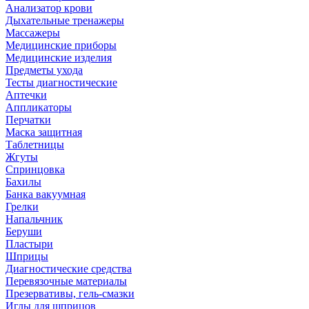
Анализатор крови
Дыхательные тренажеры
Массажеры
Медицинские приборы
Медицинские изделия
Предметы ухода
Тесты диагностические
Аптечки
Аппликаторы
Перчатки
Маска защитная
Таблетницы
Жгуты
Спринцовка
Бахилы
Банка вакуумная
Грелки
Напальчник
Беруши
Пластыри
Шприцы
Диагностические средства
Перевязочные материалы
Презервативы, гель-смазки
Иглы для шприцов