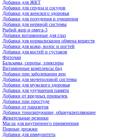
Добавки для ЖКТ
Добавки для сердца и сосудов
Добавки для женского здоровья
Добавки для похудения и очищения
Добавки для нервной системы
Рыбий жир и омега-3
Добавки витаминные для глаз
Добавки для нормализации обмена веществ
Добавки для кожи, волос и ногтей
Добавки для костей и суставов
Фиточаи
Бальзамы, сиропы, эликсиры
Витаминные комплексы бад
Добавки при заболевании вен
Добавки для мочеполовой системы
Добавки для мужского здоровья
Добавки для улучшения памяти
Добавки от вредных привычек
Добавки при простуде
Добавки от паразитов
Добавки тонизирующие, общеукрепляющие
Жевательные резинки
Масла для внутреннего применения
Пивные дрожжи
Добавки для иммунитета