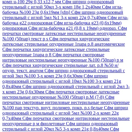
комп u-100 29g 0,33 х12,7 мм
Сфм шприц одноразовый
стерильный с иглой 50мл 3-х комп 18g 1,2х40мм
Сфм игла-
бабочка №100 23g 0,6х19мм [sfm]
Сфм шприц одноразовый
стерильный с иглой 5мл №1 3-х комп 22g 0,7х40мм
Сфм игла-
бабочка g22 одноразовая
Сфм игла-бабочка g23 (0,6х19мм)
одноразовая
Сфм игла-бабочка g21 (0,8 х 19мм) однораз.
Сфм
перчатки смотровые латексные нестерильные неопудренные
№100 (50пар) текст р s
Сфм перчатки хирургические
латексные стерильные опудренные 1пара р.8 анатомические
Сфм перчатки хирургические латексные стерильные
неопудренные 1пара р 8
Сфм перчатки смотровые
нитриловые нестерильные неопудренные №100 (50пар) р м
Сфм перчатки хирургические стерильные лат. р.8 №50 н/
опудр. текст. анатом
Сфм шприц одноразовый стерильный с
иглой 3мл №100 3-х комп 23g 0,6х30мм
Сфм шприц
одноразовый стерильный с иглой 10мл №100 3-х комп 21g
0,8х40мм
Сфм шприц одноразовый стерильный с иглой 2мл 3-
х комп 23g 0,6х30мм
Сфм перчатки смотровые латексные
нестерильные опудренные №100 (50пар) р.М (7-8)
Сфм
перчатки смотровые нитриловые нестерильные неопудренные
№100 пар текстур. внут. полимер. покр. р.s белые
Сфм шприц
одноразовый стерильный с иглой 5мл №100 2-х комп 22g
0,7х40мм
Сфм перчатки смотровые нитриловые нестерильные
неопудренные р м фиолетовые
Сфм шприц одноразовый
стерильный с иглой 20мл №5 3-х комп 21g 0,8х40мм
Сфм