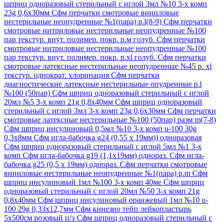
шприц одноразовый стерильный с иглой 3мл №10 3-х комп
23g 0,6х30мм
Сфм перчатки смотровые виниловые
нестерильные неопудренные №1(пара) р.l(8-9)
Сфм перчатки
смотровые нитриловые нестерильные неопудренные №100
пар текстур. внут. полимер. покр. р.м голуб.
Сфм перчатки
смотровые нитриловые нестерильные неопудренные №100
пар текстур. внут. полимер. покр. р.xl голуб.
Сфм перчатки
смотровые латексные нестерильные неопудренные №45 р. xl
текстур. однократ. хлоринация
Сфм перчатки
диагностические латексные нестерильные опудренные р.l
№100 (50пар)
Сфм шприц одноразовый стерильный с иглой
20мл №5 3-х комп 21g 0,8х40мм
Сфм шприц одноразовый
стерильный с иглой 3мл 3-х комп 23g 0,6х30мм
Сфм перчатки
смотровые латексные нестерильные №100 (50пар) разм m(7-8)
Сфм шприц инсулиновый 0,5мл №10 3-х комп u-100 30g
0,3х8мм
Сфм игла-бабочка g24 (0,55 х 19мм)) одноразовая
Сфм шприц одноразовый стерильный с иглой 5мл №1 3-х
комп
Сфм игла-бабочка g19 (1,1х19мм) однораз.
Сфм игла-
бабочка g25 (0,5 х 19мм) однораз.
Сфм перчатки смотровые
виниловые нестерильные неопудренные №1(пара) р.m
Сфм
шприц инсулиновый 1мл №100 3-х комп 40ме
Сфм шприц
одноразовый стерильный с иглой 20мл №50 3-х комп 21g
0,8х40мм
Сфм шприц инсулиновый оранжевый 1мл №10 u-
100 29g 0,33х12,7мм
Сфм кинезио тейп лейкопластырь
5х500см розовый п/э
Сфм шприц одноразовый стерильный с