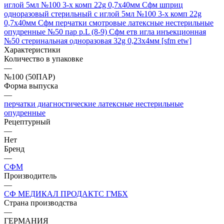
иглой 5мл №100 3-х комп 22g 0,7х40мм
Сфм шприц
одноразовый стерильный с иглой 5мл №100 3-х комп 22g
0,7х40мм
Сфм перчатки смотровые латексные нестерильные
опудренные №50 пар р.L (8-9)
Сфм етв игла инъекционная
№50 стеринальная одноразовая 32g 0,23х4мм [sfm etw]
Характеристики
Количество в упаковке
—
№100 (50ПАР)
Форма выпуска
—
перчатки диагностические латексные нестерильные
опудренные
Рецептурный
—
Нет
Бренд
—
СФМ
Производитель
—
СФ МЕДИКАЛ ПРОДАКТС ГМБХ
Страна производства
—
ГЕРМАНИЯ