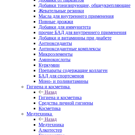
Добавки тонизирующие, общеукрепляющие
Жевательные резинки
Масла для внутреннего применения
Пивные дрожжи
Добавки для иммунитета
прочие БАД для внутреннего применения
Добавки и витаминны при диабете
Антиоксиданты
Антиоксидантные комплексы
Микроэлементы
Аминокислоты
Куркумин
Препараты содержащие коллаген
БАД для спортсменов
Моно- и поливитамины
Гигиена и косметика
Назад
Гигиена и косметика
Средства личной гигиены
Косметика
Медтехника
Назад
Медтехника
Алкотестер