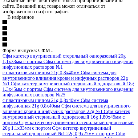
Указанные цены действуют только при бронировании на
сайте. Внешний вид товара может отличаться от
изображенного на фотографии.
В избранное
Форма выпуска: СФМ
Сфм катетер внутривенный стерильный одноразовый 20g
1,1х33мм с портом
Сфм система для внутривенного введения
инфузионных растворов №1
с пластиковым шипом 21g 0,8х40мм
Сфм система для
внутривенного вливания крови и инфузных растворов 22g
№1
Сфм катетер внутривенный стерильный одноразовый 18g
1,3х45мм с портом
Сфм система для внутривенного введения
инфузионных растворов №25
с пластиковым шипом 21g 0,8х40мм
Сфм система
инфузионная 21g 0,8х40мм
Сфм система для внутривенного
вливания крови и инфузных растворов 22g №1
Сфм катетер
внутривенный стерильный одноразовый 16g 1,80х45мм с
портом
Сфм катетер внутривенный стерильный одноразовый
20g 1,1х33мм с портом
Сфм катетер внутривенный
стерильный одноразовый №1 22g 0,9х25мм с портом
Сфм