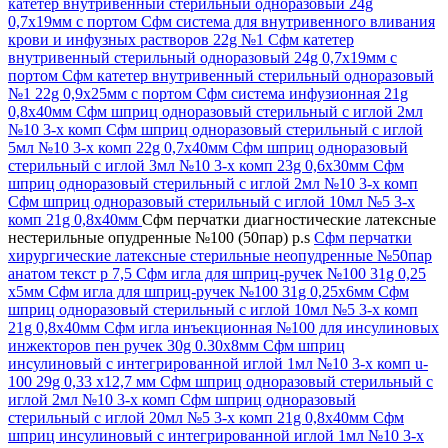
катетер внутривенный стерильный одноразовый 24g
0,7х19мм с портом
Сфм система для внутривенного вливания
крови и инфузных растворов 22g №1
Сфм катетер
внутривенный стерильный одноразовый 24g 0,7х19мм с
портом
Сфм катетер внутривенный стерильный одноразовый
№1 22g 0,9х25мм с портом
Сфм система инфузионная 21g
0,8х40мм
Сфм шприц одноразовый стерильный с иглой 2мл
№10 3-х комп
Сфм шприц одноразовый стерильный с иглой
5мл №10 3-х комп 22g 0,7х40мм
Сфм шприц одноразовый
стерильный с иглой 3мл №10 3-х комп 23g 0,6х30мм
Сфм
шприц одноразовый стерильный с иглой 2мл №10 3-х комп
Сфм шприц одноразовый стерильный с иглой 10мл №5 3-х
комп 21g 0,8х40мм
Сфм перчатки диагностические латексные
нестерильные опудренные №100 (50пар) р.s
Сфм перчатки
хирургические латексные стерильные неопудренные №50пар
анатом текст р 7,5
Сфм игла для шприц-ручек №100 31g 0,25
х5мм
Сфм игла для шприц-ручек №100 31g 0,25х6мм
Сфм
шприц одноразовый стерильный с иглой 10мл №5 3-х комп
21g 0,8х40мм
Сфм игла инъекционная №100 для инсулиновых
инжекторов пен ручек 30g 0.30х8мм
Сфм шприц
инсулиновый с интегрированной иглой 1мл №10 3-х комп u-
100 29g 0,33 х12,7 мм
Сфм шприц одноразовый стерильный с
иглой 2мл №10 3-х комп
Сфм шприц одноразовый
стерильный с иглой 20мл №5 3-х комп 21g 0,8х40мм
Сфм
шприц инсулиновый с интегрированной иглой 1мл №10 3-х