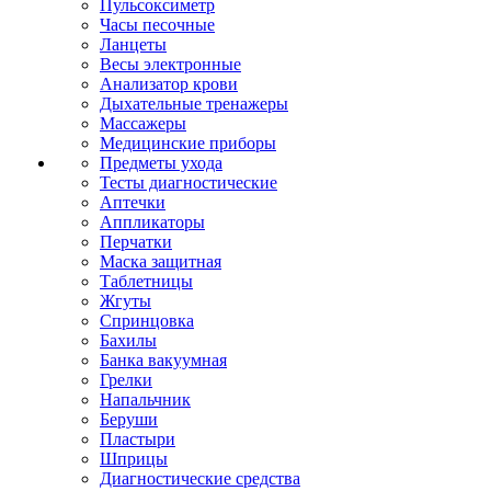
Пульсоксиметр
Часы песочные
Ланцеты
Весы электронные
Анализатор крови
Дыхательные тренажеры
Массажеры
Медицинские приборы
Предметы ухода
Тесты диагностические
Аптечки
Аппликаторы
Перчатки
Маска защитная
Таблетницы
Жгуты
Спринцовка
Бахилы
Банка вакуумная
Грелки
Напальчник
Беруши
Пластыри
Шприцы
Диагностические средства