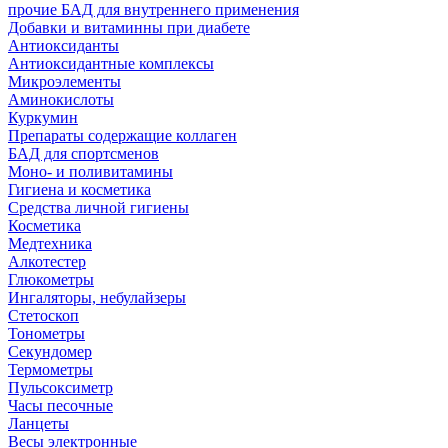
прочие БАД для внутреннего применения
Добавки и витаминны при диабете
Антиоксиданты
Антиоксидантные комплексы
Микроэлементы
Аминокислоты
Куркумин
Препараты содержащие коллаген
БАД для спортсменов
Моно- и поливитамины
Гигиена и косметика
Средства личной гигиены
Косметика
Медтехника
Алкотестер
Глюкометры
Ингаляторы, небулайзеры
Стетоскоп
Тонометры
Секундомер
Термометры
Пульсоксиметр
Часы песочные
Ланцеты
Весы электронные