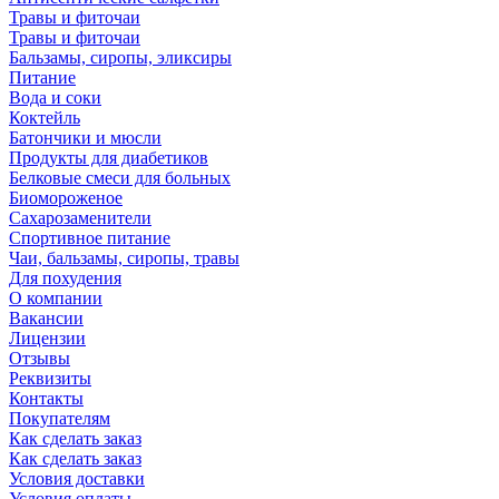
Травы и фиточаи
Травы и фиточаи
Бальзамы, сиропы, эликсиры
Питание
Вода и соки
Коктейль
Батончики и мюсли
Продукты для диабетиков
Белковые смеси для больных
Биомороженое
Сахарозаменители
Спортивное питание
Чаи, бальзамы, сиропы, травы
Для похудения
О компании
Вакансии
Лицензии
Отзывы
Реквизиты
Контакты
Покупателям
Как сделать заказ
Как сделать заказ
Условия доставки
Условия оплаты