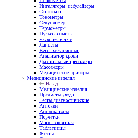
Глюкометры
Ингаляторы, небулайзеры
Стетоскоп
Тонометры
Секундомер
Термометры
Пульсоксиметр
Часы песочные
Ланцеты
Весы электронные
Анализатор крови
Дыхательные тренажеры
Массажеры
Медицинские приборы
Медицинские изделия
Назад
Медицинские изделия
Предметы ухода
Тесты диагностические
Аптечки
Аппликаторы
Перчатки
Маска защитная
Таблетницы
Жгуты