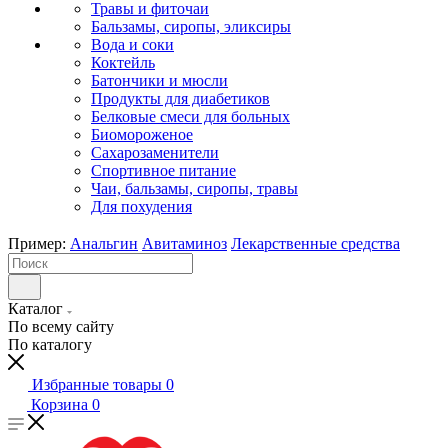
Травы и фиточаи
Бальзамы, сиропы, эликсиры
Вода и соки
Коктейль
Батончики и мюсли
Продукты для диабетиков
Белковые смеси для больных
Биомороженое
Сахарозаменители
Спортивное питание
Чаи, бальзамы, сиропы, травы
Для похудения
Пример:
Анальгин
Авитаминоз
Лекарственные средства
Каталог
По всему сайту
По каталогу
Избранные товары
0
Корзина
0