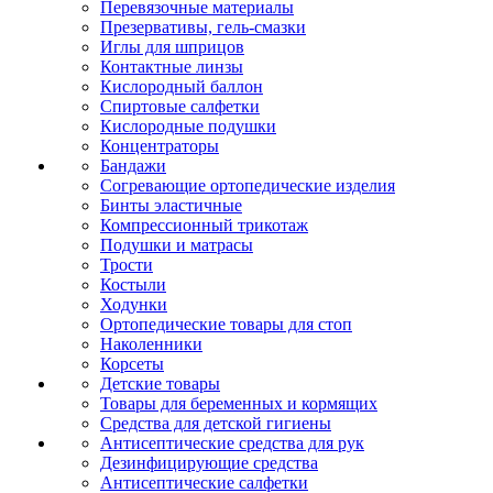
Перевязочные материалы
Презервативы, гель-смазки
Иглы для шприцов
Контактные линзы
Кислородный баллон
Спиртовые салфетки
Кислородные подушки
Концентраторы
Бандажи
Согревающие ортопедические изделия
Бинты эластичные
Компрессионный трикотаж
Подушки и матрасы
Трости
Костыли
Ходунки
Ортопедические товары для стоп
Наколенники
Корсеты
Детские товары
Товары для беременных и кормящих
Средства для детской гигиены
Антисептические средства для рук
Дезинфицирующие средства
Антисептические салфетки