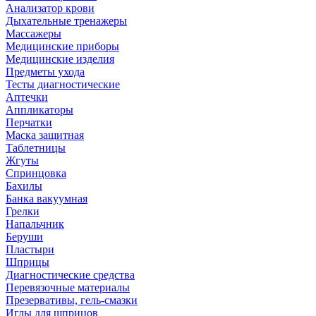
Анализатор крови
Дыхательные тренажеры
Массажеры
Медицинские приборы
Медицинские изделия
Предметы ухода
Тесты диагностические
Аптечки
Аппликаторы
Перчатки
Маска защитная
Таблетницы
Жгуты
Спринцовка
Бахилы
Банка вакуумная
Грелки
Напальчник
Беруши
Пластыри
Шприцы
Диагностические средства
Перевязочные материалы
Презервативы, гель-смазки
Иглы для шприцов