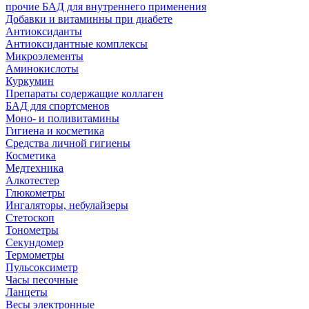
прочие БАД для внутреннего применения
Добавки и витаминны при диабете
Антиоксиданты
Антиоксидантные комплексы
Микроэлементы
Аминокислоты
Куркумин
Препараты содержащие коллаген
БАД для спортсменов
Моно- и поливитамины
Гигиена и косметика
Средства личной гигиены
Косметика
Медтехника
Алкотестер
Глюкометры
Ингаляторы, небулайзеры
Стетоскоп
Тонометры
Секундомер
Термометры
Пульсоксиметр
Часы песочные
Ланцеты
Весы электронные