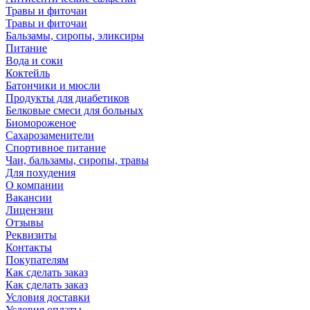
Травы и фиточаи
Травы и фиточаи
Бальзамы, сиропы, эликсиры
Питание
Вода и соки
Коктейль
Батончики и мюсли
Продукты для диабетиков
Белковые смеси для больных
Биомороженое
Сахарозаменители
Спортивное питание
Чаи, бальзамы, сиропы, травы
Для похудения
О компании
Вакансии
Лицензии
Отзывы
Реквизиты
Контакты
Покупателям
Как сделать заказ
Как сделать заказ
Условия доставки
Условия оплаты