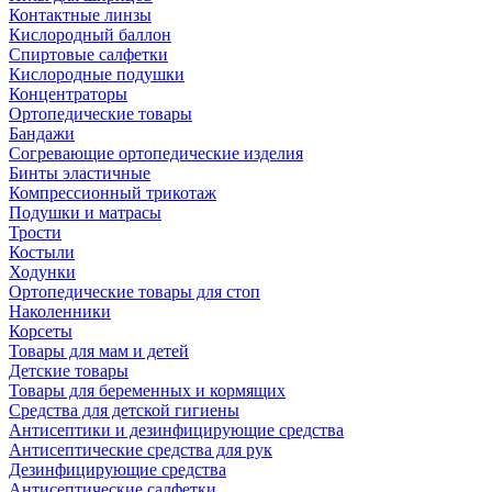
Контактные линзы
Кислородный баллон
Спиртовые салфетки
Кислородные подушки
Концентраторы
Ортопедические товары
Бандажи
Согревающие ортопедические изделия
Бинты эластичные
Компрессионный трикотаж
Подушки и матрасы
Трости
Костыли
Ходунки
Ортопедические товары для стоп
Наколенники
Корсеты
Товары для мам и детей
Детские товары
Товары для беременных и кормящих
Средства для детской гигиены
Антисептики и дезинфицирующие средства
Антисептические средства для рук
Дезинфицирующие средства
Антисептические салфетки