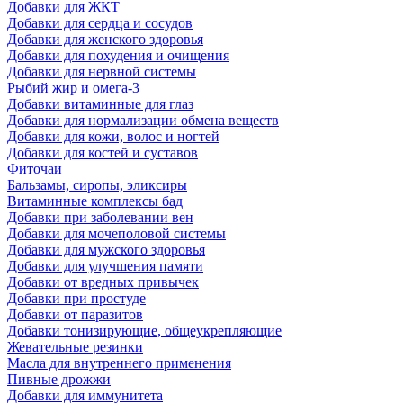
Добавки для ЖКТ
Добавки для сердца и сосудов
Добавки для женского здоровья
Добавки для похудения и очищения
Добавки для нервной системы
Рыбий жир и омега-3
Добавки витаминные для глаз
Добавки для нормализации обмена веществ
Добавки для кожи, волос и ногтей
Добавки для костей и суставов
Фиточаи
Бальзамы, сиропы, эликсиры
Витаминные комплексы бад
Добавки при заболевании вен
Добавки для мочеполовой системы
Добавки для мужского здоровья
Добавки для улучшения памяти
Добавки от вредных привычек
Добавки при простуде
Добавки от паразитов
Добавки тонизирующие, общеукрепляющие
Жевательные резинки
Масла для внутреннего применения
Пивные дрожжи
Добавки для иммунитета