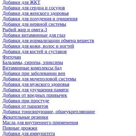
Добавки для ЖКТ
Добавки для сердца и сосудов
Добавки для женского здоровья
Добавки для похудения и очищения
Добавки для нервной системы
Рыбий жир и омега-3
Добавки витаминные для глаз
Добавки для нормализации обмена веществ
Добавки для кожи, волос и ногтей
Добавки для костей и суставов
Фиточаи
Бальзамы, сиропы, эликсиры
Витаминные комплексы бад
Добавки при заболевании вен
Добавки для мочеполовой системы
Добавки для мужского здоровья
Добавки для улучшения памяти
Добавки от вредных привычек
Добавки при простуде
Добавки от паразитов
Добавки тонизирующие, общеукрепляющие
Жевательные резинки
Масла для внутреннего применения
Пивные дрожжи
Добавки для иммунитета