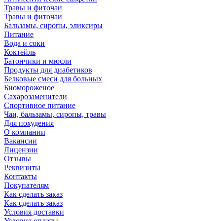
Травы и фиточаи
Травы и фиточаи
Бальзамы, сиропы, эликсиры
Питание
Вода и соки
Коктейль
Батончики и мюсли
Продукты для диабетиков
Белковые смеси для больных
Биомороженое
Сахарозаменители
Спортивное питание
Чаи, бальзамы, сиропы, травы
Для похудения
О компании
Вакансии
Лицензии
Отзывы
Реквизиты
Контакты
Покупателям
Как сделать заказ
Как сделать заказ
Условия доставки
Условия оплаты