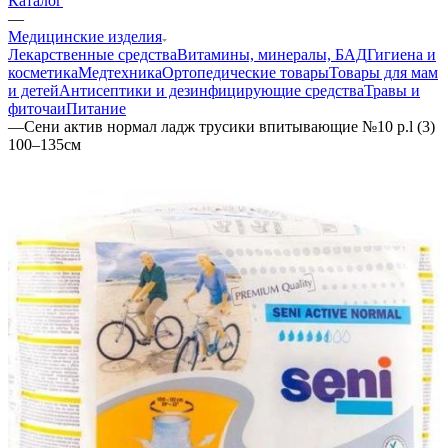
Каталог
—
Медицинские изделия
Лекарственные средства
Витамины, минералы, БАД
Гигиена и
косметика
Медтехника
Ортопедические товары
Товары для мам
и детей
Антисептики и дезинфицирующие средства
Травы и
фиточаи
Питание
—
Сени актив нормал ладж трусики впитывающие №10 р.l (3)
100–135см