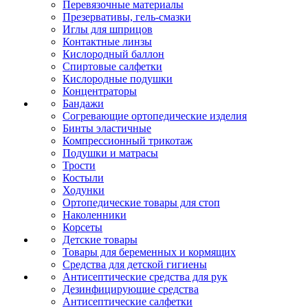
Перевязочные материалы
Презервативы, гель-смазки
Иглы для шприцов
Контактные линзы
Кислородный баллон
Спиртовые салфетки
Кислородные подушки
Концентраторы
Бандажи
Согревающие ортопедические изделия
Бинты эластичные
Компрессионный трикотаж
Подушки и матрасы
Трости
Костыли
Ходунки
Ортопедические товары для стоп
Наколенники
Корсеты
Детские товары
Товары для беременных и кормящих
Средства для детской гигиены
Антисептические средства для рук
Дезинфицирующие средства
Антисептические салфетки