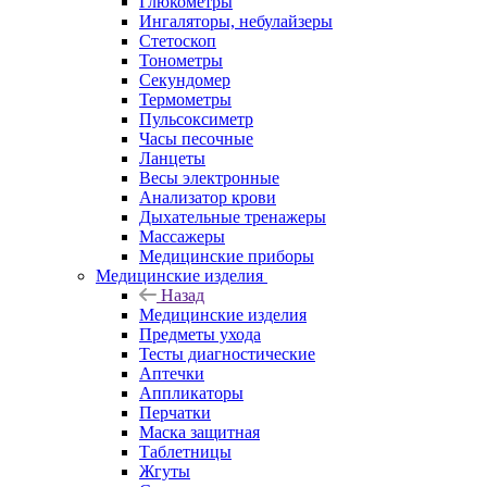
Глюкометры
Ингаляторы, небулайзеры
Стетоскоп
Тонометры
Секундомер
Термометры
Пульсоксиметр
Часы песочные
Ланцеты
Весы электронные
Анализатор крови
Дыхательные тренажеры
Массажеры
Медицинские приборы
Медицинские изделия
Назад
Медицинские изделия
Предметы ухода
Тесты диагностические
Аптечки
Аппликаторы
Перчатки
Маска защитная
Таблетницы
Жгуты