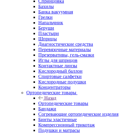
Спринцовка
Бахилы
Банка вакуумная
Грелки
Напальчник
Беруши
Пластыри
Шприцы
Диагностические средства
Перевязочные материалы
Презервативы, гель-смазки
Иглы для шприцов
Контактные линзы
Кислородный баллон
Спиртовые салфетки
Кислородные подушки
Концентраторы
Ортопедические товары
Назад
Ортопедические товары
Бандажи
Согревающие ортопедические изделия
Бинты эластичные
Компрессионный трикотаж
Подушки и матрасы