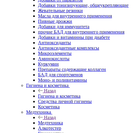
Добавки тонизирующие, общеукрепляющие
Жевательные резинки
Масла для внутреннего применения
Пивные дрожжи
Добавки для иммунитета
прочие БАД для внутреннего применения
Добавки и витаминны при диабете
Антиоксиданты
Антиоксидантные комплексы
Микроэлементы
Аминокислоты
Куркумин
Препараты содержащие коллаген
БАД для спортсменов
Моно- и поливитамины
Гигиена и косметика
Назад
Гигиена и косметика
Средства личной гигиены
Косметика
Медтехника
Назад
Медтехника
Алкотестер