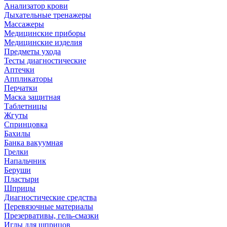
Анализатор крови
Дыхательные тренажеры
Массажеры
Медицинские приборы
Медицинские изделия
Предметы ухода
Тесты диагностические
Аптечки
Аппликаторы
Перчатки
Маска защитная
Таблетницы
Жгуты
Спринцовка
Бахилы
Банка вакуумная
Грелки
Напальчник
Беруши
Пластыри
Шприцы
Диагностические средства
Перевязочные материалы
Презервативы, гель-смазки
Иглы для шприцов