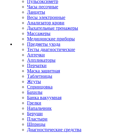
Пульсоксиметр
Часы песочные
Ланцеты
Весы электронные
Анализатор крови
Дыхательные тренажеры
Массажеры
Медицинские приборы
Предметы ухода
Тесты диагностические
Аптечки
Аппликаторы
Перчатки
Маска защитная
Таблетницы
Жгуты
Спринцовка
Бахилы
Банка вакуумная
Грелки
Напальчник
Беруши
Пластыри
Шприцы
Диагностические средства