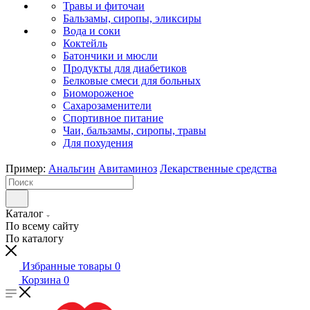
Травы и фиточаи
Бальзамы, сиропы, эликсиры
Вода и соки
Коктейль
Батончики и мюсли
Продукты для диабетиков
Белковые смеси для больных
Биомороженое
Сахарозаменители
Спортивное питание
Чаи, бальзамы, сиропы, травы
Для похудения
Пример:
Анальгин
Авитаминоз
Лекарственные средства
Каталог
По всему сайту
По каталогу
Избранные товары
0
Корзина
0