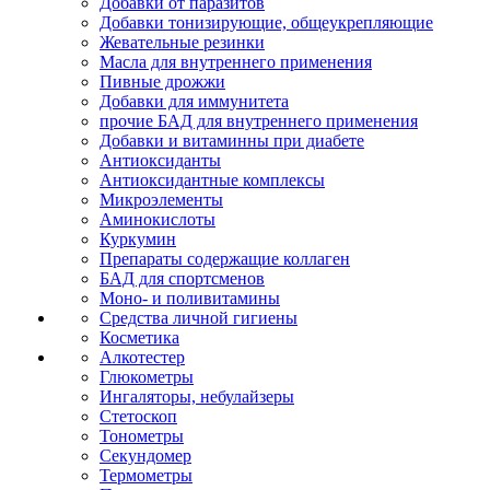
Добавки от паразитов
Добавки тонизирующие, общеукрепляющие
Жевательные резинки
Масла для внутреннего применения
Пивные дрожжи
Добавки для иммунитета
прочие БАД для внутреннего применения
Добавки и витаминны при диабете
Антиоксиданты
Антиоксидантные комплексы
Микроэлементы
Аминокислоты
Куркумин
Препараты содержащие коллаген
БАД для спортсменов
Моно- и поливитамины
Средства личной гигиены
Косметика
Алкотестер
Глюкометры
Ингаляторы, небулайзеры
Стетоскоп
Тонометры
Секундомер
Термометры