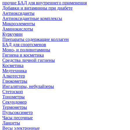
прочие БАД для внутреннего применения
Добавки и витаминны при диабете
Антиоксиданты
Антиоксидантные комплексы
Микроэлементы
Аминокислоты
Куркумин
Препараты содержащие коллаген
БАД для спортсменов
Моно- и поливитамины
Гигиена и косметика
Средства личной гигиены
Косметика
Медтехника
Алкотестер
Глюкометры
Ингаляторы, небулайзеры
Стетоскоп
Тонометры
Секундомер
Термометры
Пульсоксиметр
Часы песочные
Ланцеты
Весы электронные