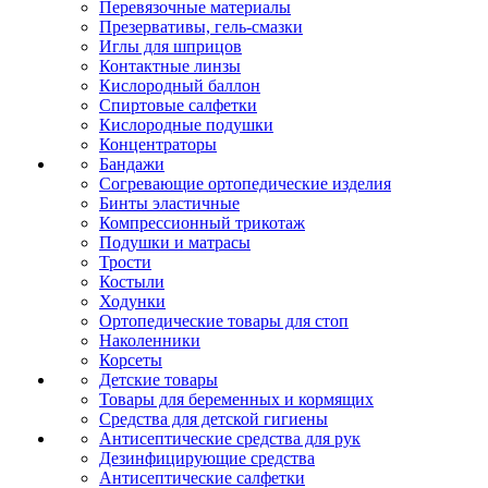
Перевязочные материалы
Презервативы, гель-смазки
Иглы для шприцов
Контактные линзы
Кислородный баллон
Спиртовые салфетки
Кислородные подушки
Концентраторы
Бандажи
Согревающие ортопедические изделия
Бинты эластичные
Компрессионный трикотаж
Подушки и матрасы
Трости
Костыли
Ходунки
Ортопедические товары для стоп
Наколенники
Корсеты
Детские товары
Товары для беременных и кормящих
Средства для детской гигиены
Антисептические средства для рук
Дезинфицирующие средства
Антисептические салфетки