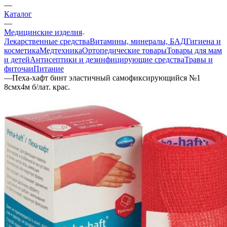
—
Каталог
—
Медицинские изделия
Лекарственные средства
Витамины, минералы, БАД
Гигиена и
косметика
Медтехника
Ортопедические товары
Товары для мам
и детей
Антисептики и дезинфицирующие средства
Травы и
фиточаи
Питание
—
Пеха-хафт бинт эластичный самофиксирующийся №1
8смх4м б/лат. крас.