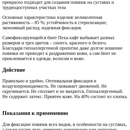
прекрасно подходит для создания повязок на суставах и
труднодоступных участках тела
Основные характеристики изделия: великолепная
растяжимость – 85 %; устойчивость к стерилизации;
экономный расход; надежная фиксация.
Самофиксирующийся бинт Пеха-хафт выбывает разных
размеров и трех цветов – синего, красного и белого.
Благодаря гипоаллергенной пропитке даже долгое ношение
повязки не приводит к раздражению кожи, а сам бинт не
приклеивается к одежде, волосам и коже.
Действие
Правильно и удобно. Оптимальная фиксация и
воздухопроницаемость. Не сковывает движений. Не
скручивается. Не сползает и не махрится. Гипоаллергенный.
Не содержит латекс. Приятен коже. На 40% состоит из хлопка.
Показания к применению
Для фиксации повязок всех видов, в особенности на суставах,
а также частях тела, имеющих коническую или округлую