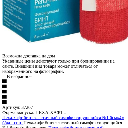
Возможна доставка на дом
Указанные цены действуют только при бронировании на
сайте. Внешний вид товара может отличаться от
изображенного на фотографии.
В избранное
Артикул:
37267
Форма выпуска: ПЕХА-ХАФТ
Пеха-хафт бинт эластичный самофиксирующийся №1 6смх4м
б/лат. син.
Пеха-хафт бинт эластичный самофиксирующийся
№1 8смх4м б/лат. крас.
Пеха-хафт бинт эластичный