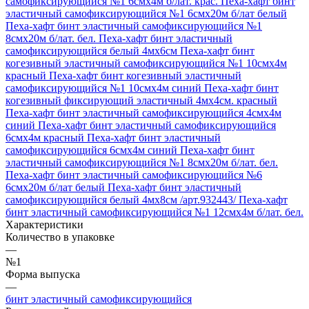
самофиксирующийся №1 6смх4м б/лат. крас.
Пеха-хафт бинт
эластичный самофиксирующийся №1 6смх20м б/лат белый
Пеха-хафт бинт эластичный самофиксирующийся №1
8смх20м б/лат. бел.
Пеха-хафт бинт эластичный
самофиксирующийся белый 4мх6см
Пеха-хафт бинт
когезивный эластичный самофиксирующийся №1 10смх4м
красный
Пеха-хафт бинт когезивный эластичный
самофиксирующийся №1 10смх4м синий
Пеха-хафт бинт
когезивный фиксирующий эластичный 4мх4см. красный
Пеха-хафт бинт эластичный самофиксирующийся 4смх4м
синий
Пеха-хафт бинт эластичный самофиксирующийся
6смх4м красный
Пеха-хафт бинт эластичный
самофиксирующийся 6смх4м синий
Пеха-хафт бинт
эластичный самофиксирующийся №1 8смх20м б/лат. бел.
Пеха-хафт бинт эластичный самофиксирующийся №6
6смх20м б/лат белый
Пеха-хафт бинт эластичный
самофиксирующийся белый 4мх8см /арт.932443/
Пеха-хафт
бинт эластичный самофиксирующийся №1 12смх4м б/лат. бел.
Характеристики
Количество в упаковке
—
№1
Форма выпуска
—
бинт эластичный самофиксирующийся