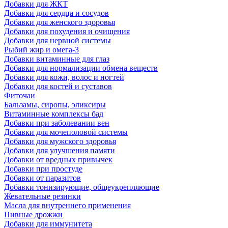
Добавки для ЖКТ
Добавки для сердца и сосудов
Добавки для женского здоровья
Добавки для похудения и очищения
Добавки для нервной системы
Рыбий жир и омега-3
Добавки витаминные для глаз
Добавки для нормализации обмена веществ
Добавки для кожи, волос и ногтей
Добавки для костей и суставов
Фиточаи
Бальзамы, сиропы, эликсиры
Витаминные комплексы бад
Добавки при заболевании вен
Добавки для мочеполовой системы
Добавки для мужского здоровья
Добавки для улучшения памяти
Добавки от вредных привычек
Добавки при простуде
Добавки от паразитов
Добавки тонизирующие, общеукрепляющие
Жевательные резинки
Масла для внутреннего применения
Пивные дрожжи
Добавки для иммунитета