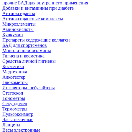
прочие БАД для внутреннего применения
Добавки и витаминны при диабете
Антиоксиданты
Антиоксидантные комплексы
Микроэлементы
Аминокислоты
Куркумин
Препараты содержащие коллаген
БАД для спортсменов
Моно- и поливитамины
Гигиена и косметика
Средства личной гигиены
Косметика
Медтехника
Алкотестер
Глюкометры
Ингаляторы, небулайзеры
Стетоскоп
Тонометры
Секундомер
Термометры
Пульсоксиметр
Часы песочные
Ланцеты
Весы электронные