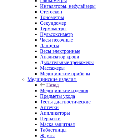
Глюкометры
Ингаляторы, небулайзеры
Стетоскоп
Тонометры
Секундомер
Термометры
Пульсоксиметр
Часы песочные
Ланцеты
Весы электронные
Анализатор крови
Дыхательные тренажеры
Массажеры
Медицинские приборы
Медицинские изделия
Назад
Медицинские изделия
Предметы ухода
Тесты диагностические
Аптечки
Аппликаторы
Перчатки
Маска защитная
Таблетницы
Жгуты