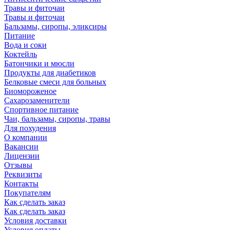
Травы и фиточаи
Травы и фиточаи
Бальзамы, сиропы, эликсиры
Питание
Вода и соки
Коктейль
Батончики и мюсли
Продукты для диабетиков
Белковые смеси для больных
Биомороженое
Сахарозаменители
Спортивное питание
Чаи, бальзамы, сиропы, травы
Для похудения
О компании
Вакансии
Лицензии
Отзывы
Реквизиты
Контакты
Покупателям
Как сделать заказ
Как сделать заказ
Условия доставки
Условия оплаты