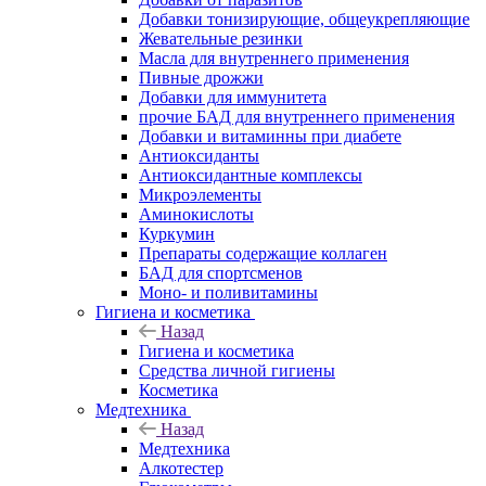
Добавки тонизирующие, общеукрепляющие
Жевательные резинки
Масла для внутреннего применения
Пивные дрожжи
Добавки для иммунитета
прочие БАД для внутреннего применения
Добавки и витаминны при диабете
Антиоксиданты
Антиоксидантные комплексы
Микроэлементы
Аминокислоты
Куркумин
Препараты содержащие коллаген
БАД для спортсменов
Моно- и поливитамины
Гигиена и косметика
Назад
Гигиена и косметика
Средства личной гигиены
Косметика
Медтехника
Назад
Медтехника
Алкотестер