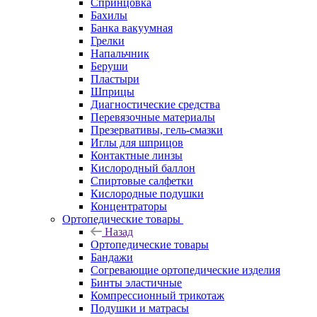
Спринцовка
Бахилы
Банка вакуумная
Грелки
Напальчник
Беруши
Пластыри
Шприцы
Диагностические средства
Перевязочные материалы
Презервативы, гель-смазки
Иглы для шприцов
Контактные линзы
Кислородный баллон
Спиртовые салфетки
Кислородные подушки
Концентраторы
Ортопедические товары
Назад
Ортопедические товары
Бандажи
Согревающие ортопедические изделия
Бинты эластичные
Компрессионный трикотаж
Подушки и матрасы