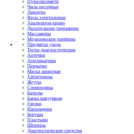
Пульсоксиметр
Часы песочные
Ланцеты
Весы электронные
Анализатор крови
Дыхательные тренажеры
Массажеры
Медицинские приборы
Предметы ухода
Тесты диагностические
Аптечки
Аппликаторы
Перчатки
Маска защитная
Таблетницы
Жгуты
Спринцовка
Бахилы
Банка вакуумная
Грелки
Напальчник
Беруши
Пластыри
Шприцы
Диагностические средства