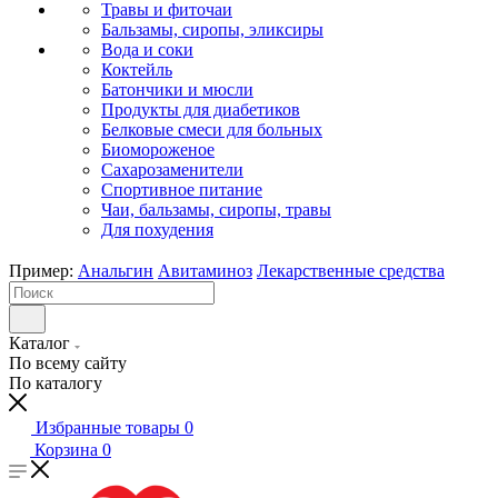
Травы и фиточаи
Бальзамы, сиропы, эликсиры
Вода и соки
Коктейль
Батончики и мюсли
Продукты для диабетиков
Белковые смеси для больных
Биомороженое
Сахарозаменители
Спортивное питание
Чаи, бальзамы, сиропы, травы
Для похудения
Пример:
Анальгин
Авитаминоз
Лекарственные средства
Каталог
По всему сайту
По каталогу
Избранные товары
0
Корзина
0