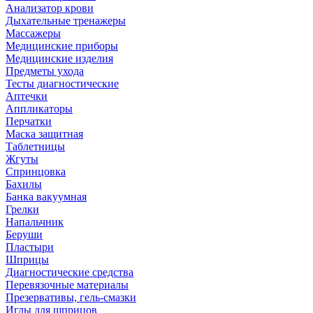
Анализатор крови
Дыхательные тренажеры
Массажеры
Медицинские приборы
Медицинские изделия
Предметы ухода
Тесты диагностические
Аптечки
Аппликаторы
Перчатки
Маска защитная
Таблетницы
Жгуты
Спринцовка
Бахилы
Банка вакуумная
Грелки
Напальчник
Беруши
Пластыри
Шприцы
Диагностические средства
Перевязочные материалы
Презервативы, гель-смазки
Иглы для шприцов