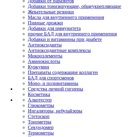
Добавки от паразитов
Добавки тонизирующие, общеукрепляющие
Жевательные резинки
Масла для внутреннего применения
Пивные дрожжи
Добавки для иммунитета
прочие БАД для внутреннего применения
Добавки и витаминны при диабете
Антиоксиданты
Антиоксидантные комплексы
Микроэлементы
Аминокислоты
Куркумин
Препараты содержащие коллаген
БАД для спортсменов
Моно- и поливитамины
Средства личной гигиены
Косметика
Алкотестер
Глюкометры
Ингаляторы, небулайзеры
Стетоскоп
Тонометры
Секундомер
Термометры