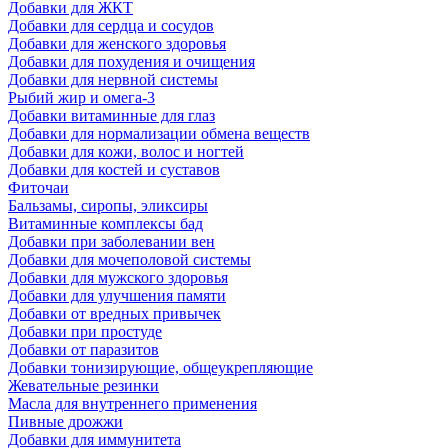
Добавки для ЖКТ
Добавки для сердца и сосудов
Добавки для женского здоровья
Добавки для похудения и очищения
Добавки для нервной системы
Рыбий жир и омега-3
Добавки витаминные для глаз
Добавки для нормализации обмена веществ
Добавки для кожи, волос и ногтей
Добавки для костей и суставов
Фиточаи
Бальзамы, сиропы, эликсиры
Витаминные комплексы бад
Добавки при заболевании вен
Добавки для мочеполовой системы
Добавки для мужского здоровья
Добавки для улучшения памяти
Добавки от вредных привычек
Добавки при простуде
Добавки от паразитов
Добавки тонизирующие, общеукрепляющие
Жевательные резинки
Масла для внутреннего применения
Пивные дрожжи
Добавки для иммунитета