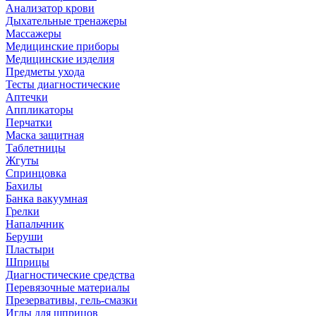
Анализатор крови
Дыхательные тренажеры
Массажеры
Медицинские приборы
Медицинские изделия
Предметы ухода
Тесты диагностические
Аптечки
Аппликаторы
Перчатки
Маска защитная
Таблетницы
Жгуты
Спринцовка
Бахилы
Банка вакуумная
Грелки
Напальчник
Беруши
Пластыри
Шприцы
Диагностические средства
Перевязочные материалы
Презервативы, гель-смазки
Иглы для шприцов