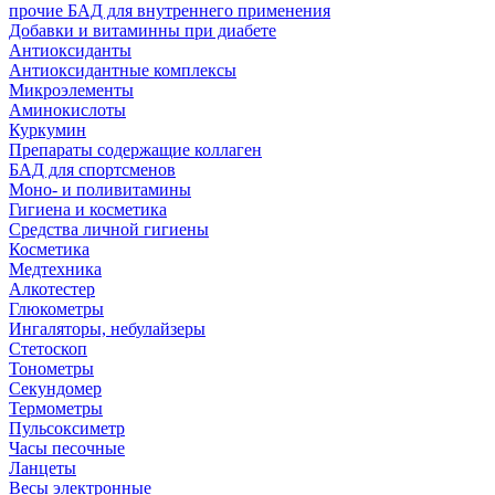
прочие БАД для внутреннего применения
Добавки и витаминны при диабете
Антиоксиданты
Антиоксидантные комплексы
Микроэлементы
Аминокислоты
Куркумин
Препараты содержащие коллаген
БАД для спортсменов
Моно- и поливитамины
Гигиена и косметика
Средства личной гигиены
Косметика
Медтехника
Алкотестер
Глюкометры
Ингаляторы, небулайзеры
Стетоскоп
Тонометры
Секундомер
Термометры
Пульсоксиметр
Часы песочные
Ланцеты
Весы электронные