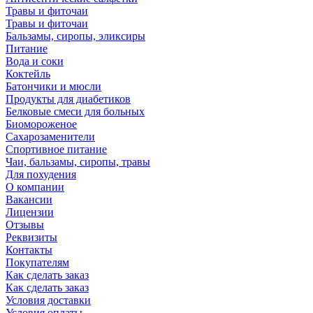
Травы и фиточаи
Травы и фиточаи
Бальзамы, сиропы, эликсиры
Питание
Вода и соки
Коктейль
Батончики и мюсли
Продукты для диабетиков
Белковые смеси для больных
Биомороженое
Сахарозаменители
Спортивное питание
Чаи, бальзамы, сиропы, травы
Для похудения
О компании
Вакансии
Лицензии
Отзывы
Реквизиты
Контакты
Покупателям
Как сделать заказ
Как сделать заказ
Условия доставки
Условия оплаты