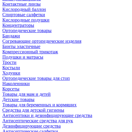
Контактные линзы
Кислородный баллон
Спиртовые салфетки
Кислородные подушки
Концентраторы
Ортопедические товары
Бандажи
Согревающие ортопедические изделия
Бинты эластичные
Компрессионный трикотаж
Подушки и матрасы
Трости
Костыли
Ходунки
Ортопедические товары для стоп
Наколенники
Корсеты
Товары для мам и детей
Детские товары
Товары для беременных и кормящих
Средства для детской гигиены
Антисептики и дезинфицирующие средства
Антисептические средства для рук
Дезинфицирующие средства
Антисептические салфетки