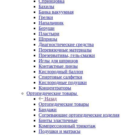
Спринцовка
Бахилы
Банка вакуумная
Грелки
Напальчник
Беруши
Пластыри
Шприцы
Диагностические средства
Перевязочные материалы
Презервативы, гель-смазки
Иглы для шприцов
Контактные линзы
Кислородный баллон
Спиртовые салфетки
Кислородные подушки
Концентраторы
Ортопедические товары
Назад
Ортопедические товары
Бандажи
Согревающие ортопедические изделия
Бинты эластичные
Компрессионный трикотаж
Подушки и матрасы