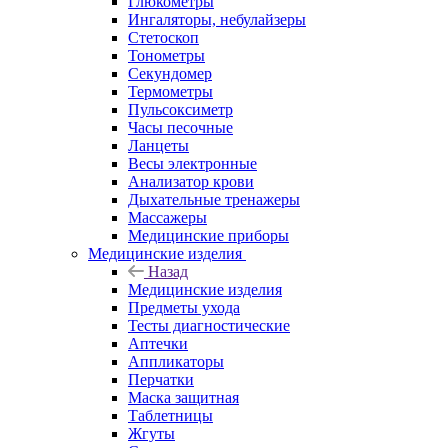
Глюкометры
Ингаляторы, небулайзеры
Стетоскоп
Тонометры
Секундомер
Термометры
Пульсоксиметр
Часы песочные
Ланцеты
Весы электронные
Анализатор крови
Дыхательные тренажеры
Массажеры
Медицинские приборы
Медицинские изделия
Назад
Медицинские изделия
Предметы ухода
Тесты диагностические
Аптечки
Аппликаторы
Перчатки
Маска защитная
Таблетницы
Жгуты