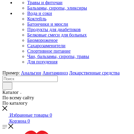
Травы и фиточаи
Бальзамы, сиропы, эликсиры
Вода и соки
Коктейль
Батончики и мюсли
Продукты для диабетиков
Белковые смеси для больных
Биомороженое
Сахарозаменители
Спортивное питание
Чаи, бальзамы, сиропы, травы
Для похудения
Пример:
Анальгин
Авитаминоз
Лекарственные средства
Каталог
По всему сайту
По каталогу
Избранные товары
0
Корзина
0