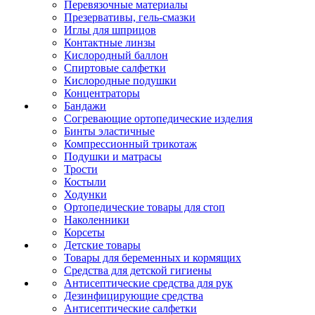
Перевязочные материалы
Презервативы, гель-смазки
Иглы для шприцов
Контактные линзы
Кислородный баллон
Спиртовые салфетки
Кислородные подушки
Концентраторы
Бандажи
Согревающие ортопедические изделия
Бинты эластичные
Компрессионный трикотаж
Подушки и матрасы
Трости
Костыли
Ходунки
Ортопедические товары для стоп
Наколенники
Корсеты
Детские товары
Товары для беременных и кормящих
Средства для детской гигиены
Антисептические средства для рук
Дезинфицирующие средства
Антисептические салфетки