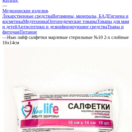
Каталог
—
Медицинские изделия
Лекарственные средства
Витамины, минералы, БАД
Гигиена и
косметика
Медтехника
Ортопедические товары
Товары для мам
и детей
Антисептики и дезинфицирующие средства
Травы и
фиточаи
Питание
—
Нью лайф салфетки марлевые стерильные №10 2-х слойные
16х14см