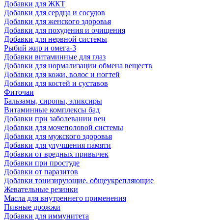
Добавки для ЖКТ
Добавки для сердца и сосудов
Добавки для женского здоровья
Добавки для похудения и очищения
Добавки для нервной системы
Рыбий жир и омега-3
Добавки витаминные для глаз
Добавки для нормализации обмена веществ
Добавки для кожи, волос и ногтей
Добавки для костей и суставов
Фиточаи
Бальзамы, сиропы, эликсиры
Витаминные комплексы бад
Добавки при заболевании вен
Добавки для мочеполовой системы
Добавки для мужского здоровья
Добавки для улучшения памяти
Добавки от вредных привычек
Добавки при простуде
Добавки от паразитов
Добавки тонизирующие, общеукрепляющие
Жевательные резинки
Масла для внутреннего применения
Пивные дрожжи
Добавки для иммунитета