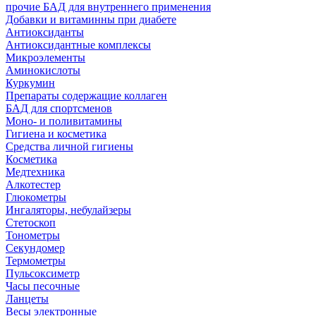
прочие БАД для внутреннего применения
Добавки и витаминны при диабете
Антиоксиданты
Антиоксидантные комплексы
Микроэлементы
Аминокислоты
Куркумин
Препараты содержащие коллаген
БАД для спортсменов
Моно- и поливитамины
Гигиена и косметика
Средства личной гигиены
Косметика
Медтехника
Алкотестер
Глюкометры
Ингаляторы, небулайзеры
Стетоскоп
Тонометры
Секундомер
Термометры
Пульсоксиметр
Часы песочные
Ланцеты
Весы электронные