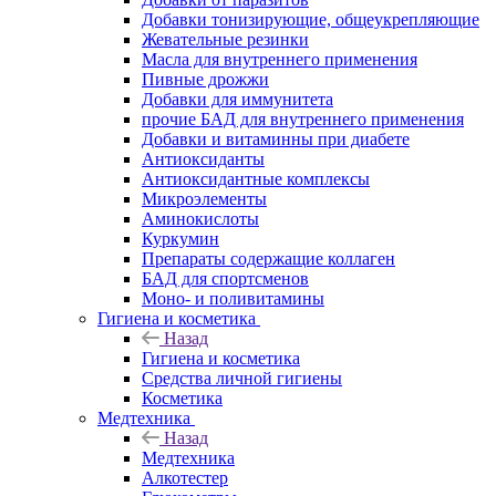
Добавки тонизирующие, общеукрепляющие
Жевательные резинки
Масла для внутреннего применения
Пивные дрожжи
Добавки для иммунитета
прочие БАД для внутреннего применения
Добавки и витаминны при диабете
Антиоксиданты
Антиоксидантные комплексы
Микроэлементы
Аминокислоты
Куркумин
Препараты содержащие коллаген
БАД для спортсменов
Моно- и поливитамины
Гигиена и косметика
Назад
Гигиена и косметика
Средства личной гигиены
Косметика
Медтехника
Назад
Медтехника
Алкотестер