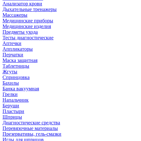
Анализатор крови
Дыхательные тренажеры
Массажеры
Медицинские приборы
Медицинские изделия
Предметы ухода
Тесты диагностические
Аптечки
Аппликаторы
Перчатки
Маска защитная
Таблетницы
Жгуты
Спринцовка
Бахилы
Банка вакуумная
Грелки
Напальчник
Беруши
Пластыри
Шприцы
Диагностические средства
Перевязочные материалы
Презервативы, гель-смазки
Иглы для шприцов