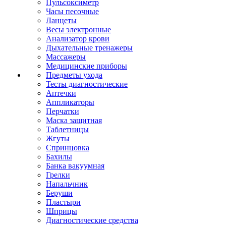
Пульсоксиметр
Часы песочные
Ланцеты
Весы электронные
Анализатор крови
Дыхательные тренажеры
Массажеры
Медицинские приборы
Предметы ухода
Тесты диагностические
Аптечки
Аппликаторы
Перчатки
Маска защитная
Таблетницы
Жгуты
Спринцовка
Бахилы
Банка вакуумная
Грелки
Напальчник
Беруши
Пластыри
Шприцы
Диагностические средства