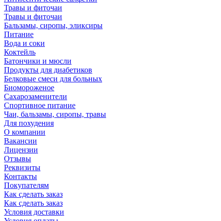
Травы и фиточаи
Травы и фиточаи
Бальзамы, сиропы, эликсиры
Питание
Вода и соки
Коктейль
Батончики и мюсли
Продукты для диабетиков
Белковые смеси для больных
Биомороженое
Сахарозаменители
Спортивное питание
Чаи, бальзамы, сиропы, травы
Для похудения
О компании
Вакансии
Лицензии
Отзывы
Реквизиты
Контакты
Покупателям
Как сделать заказ
Как сделать заказ
Условия доставки
Условия оплаты