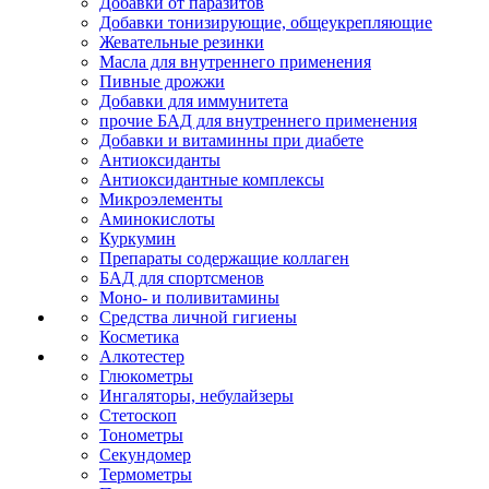
Добавки от паразитов
Добавки тонизирующие, общеукрепляющие
Жевательные резинки
Масла для внутреннего применения
Пивные дрожжи
Добавки для иммунитета
прочие БАД для внутреннего применения
Добавки и витаминны при диабете
Антиоксиданты
Антиоксидантные комплексы
Микроэлементы
Аминокислоты
Куркумин
Препараты содержащие коллаген
БАД для спортсменов
Моно- и поливитамины
Средства личной гигиены
Косметика
Алкотестер
Глюкометры
Ингаляторы, небулайзеры
Стетоскоп
Тонометры
Секундомер
Термометры