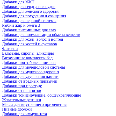
Добавки для ЖКТ
Добавки для сердца и сосудов
Добавки для женского здоровья
Добавки для похудения и очищения
Добавки для нервной системы
Рыбий жир и омега-3
Добавки витаминные для глаз
Добавки для нормализации обмена веществ
Добавки для кожи, волос и ногтей
Добавки для костей и суставов
Фиточаи
Бальзамы, сиропы, эликсиры
Витаминные комплексы бад
Добавки при заболевании вен
Добавки для мочеполовой системы
Добавки для мужского здоровья
Добавки для улучшения памяти
Добавки от вредных привычек
Добавки при простуде
Добавки от паразитов
Добавки тонизирующие, общеукрепляющие
Жевательные резинки
Масла для внутреннего применения
Пивные дрожжи
Добавки для иммунитета