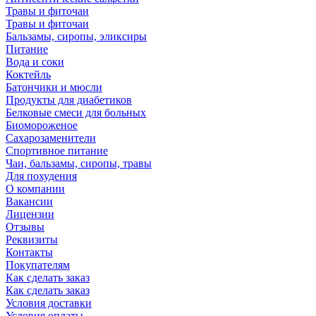
Травы и фиточаи
Травы и фиточаи
Бальзамы, сиропы, эликсиры
Питание
Вода и соки
Коктейль
Батончики и мюсли
Продукты для диабетиков
Белковые смеси для больных
Биомороженое
Сахарозаменители
Спортивное питание
Чаи, бальзамы, сиропы, травы
Для похудения
О компании
Вакансии
Лицензии
Отзывы
Реквизиты
Контакты
Покупателям
Как сделать заказ
Как сделать заказ
Условия доставки
Условия оплаты