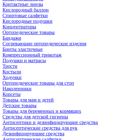
Контактные линзы
Кислородный баллон
Спиртовые салфетки
Кислородные подушки
Концентраторы
Ортопедические товары
Бандажи
Согревающие ортопедические изделия
Бинты эластичные
Компрессионный трикотаж
Подушки и матрасы
Трости
Костыли
Ходунки
Ортопедические товары для стоп
Наколенники
Корсеты
Товары для мам и детей
Детские товары
Товары для беременных и кормящих
Средства для детской гигиены
Антисептики и дезинфицирующие средства
Антисептические средства для рук
Дезинфицирующие средства
Антисептические салфетки