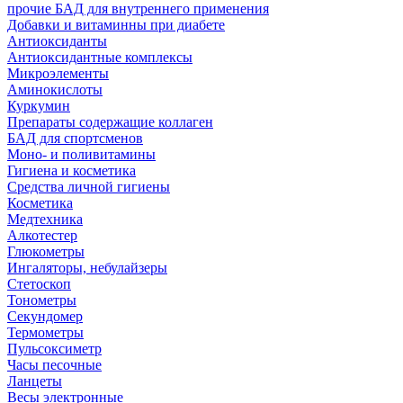
прочие БАД для внутреннего применения
Добавки и витаминны при диабете
Антиоксиданты
Антиоксидантные комплексы
Микроэлементы
Аминокислоты
Куркумин
Препараты содержащие коллаген
БАД для спортсменов
Моно- и поливитамины
Гигиена и косметика
Средства личной гигиены
Косметика
Медтехника
Алкотестер
Глюкометры
Ингаляторы, небулайзеры
Стетоскоп
Тонометры
Секундомер
Термометры
Пульсоксиметр
Часы песочные
Ланцеты
Весы электронные