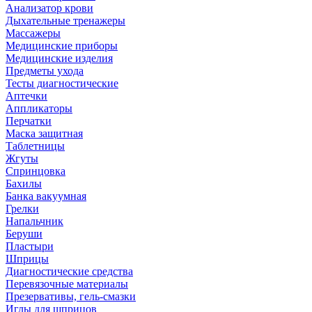
Анализатор крови
Дыхательные тренажеры
Массажеры
Медицинские приборы
Медицинские изделия
Предметы ухода
Тесты диагностические
Аптечки
Аппликаторы
Перчатки
Маска защитная
Таблетницы
Жгуты
Спринцовка
Бахилы
Банка вакуумная
Грелки
Напальчник
Беруши
Пластыри
Шприцы
Диагностические средства
Перевязочные материалы
Презервативы, гель-смазки
Иглы для шприцов