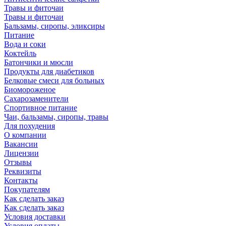
Травы и фиточаи
Травы и фиточаи
Бальзамы, сиропы, эликсиры
Питание
Вода и соки
Коктейль
Батончики и мюсли
Продукты для диабетиков
Белковые смеси для больных
Биомороженое
Сахарозаменители
Спортивное питание
Чаи, бальзамы, сиропы, травы
Для похудения
О компании
Вакансии
Лицензии
Отзывы
Реквизиты
Контакты
Покупателям
Как сделать заказ
Как сделать заказ
Условия доставки
Условия оплаты