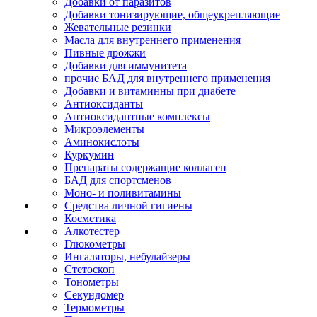
Добавки от паразитов
Добавки тонизирующие, общеукрепляющие
Жевательные резинки
Масла для внутреннего применения
Пивные дрожжи
Добавки для иммунитета
прочие БАД для внутреннего применения
Добавки и витаминны при диабете
Антиоксиданты
Антиоксидантные комплексы
Микроэлементы
Аминокислоты
Куркумин
Препараты содержащие коллаген
БАД для спортсменов
Моно- и поливитамины
Средства личной гигиены
Косметика
Алкотестер
Глюкометры
Ингаляторы, небулайзеры
Стетоскоп
Тонометры
Секундомер
Термометры