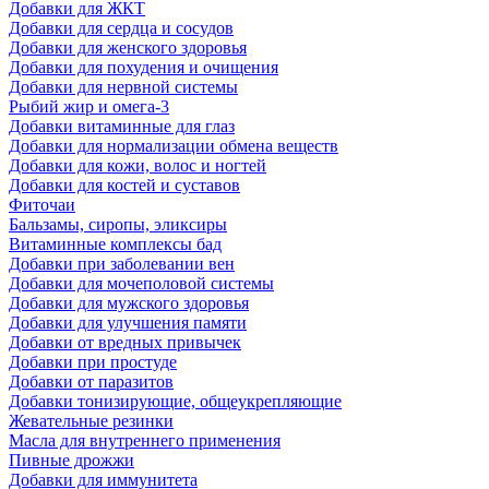
Добавки для ЖКТ
Добавки для сердца и сосудов
Добавки для женского здоровья
Добавки для похудения и очищения
Добавки для нервной системы
Рыбий жир и омега-3
Добавки витаминные для глаз
Добавки для нормализации обмена веществ
Добавки для кожи, волос и ногтей
Добавки для костей и суставов
Фиточаи
Бальзамы, сиропы, эликсиры
Витаминные комплексы бад
Добавки при заболевании вен
Добавки для мочеполовой системы
Добавки для мужского здоровья
Добавки для улучшения памяти
Добавки от вредных привычек
Добавки при простуде
Добавки от паразитов
Добавки тонизирующие, общеукрепляющие
Жевательные резинки
Масла для внутреннего применения
Пивные дрожжи
Добавки для иммунитета