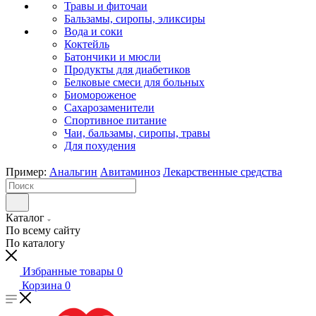
Травы и фиточаи
Бальзамы, сиропы, эликсиры
Вода и соки
Коктейль
Батончики и мюсли
Продукты для диабетиков
Белковые смеси для больных
Биомороженое
Сахарозаменители
Спортивное питание
Чаи, бальзамы, сиропы, травы
Для похудения
Пример:
Анальгин
Авитаминоз
Лекарственные средства
Каталог
По всему сайту
По каталогу
Избранные товары
0
Корзина
0