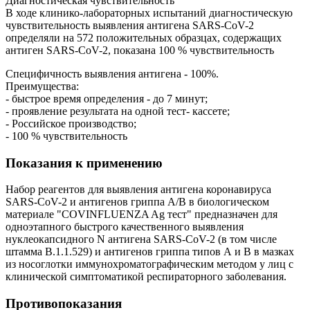
Диагностическая чувствительность
В ходе клинико-лабораторных испытаний диагностическую
чувствительность выявления антигена SARS-CoV-2
определяли на 572 положительных образцах, содержащих
антиген SARS-CoV-2, показана 100 % чувствительность
Специфичность выявления антигена - 100%.
Преимущества:
- быстрое время определения - до 7 минут;
- проявление результата на одной тест- кассете;
- Российское производство;
- 100 % чувствительность
Показания к применению
Набор реагентов для выявления антигена коронавируса
SARS-CoV-2 и антигенов гриппа А/В в биологическом
материале "COVINFLUENZA Ag тест" предназначен для
одноэтапного быстрого качественного выявления
нуклеокапсидного N антигена SARS-CoV-2 (в том числе
штамма В.1.1.529) и антигенов гриппа типов А и В в мазках
из носоглотки иммунохроматографическим методом у лиц с
клинической симптоматикой респираторного заболевания.
Противопоказания