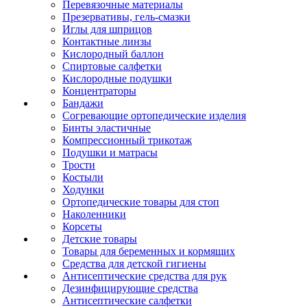
Перевязочные материалы
Презервативы, гель-смазки
Иглы для шприцов
Контактные линзы
Кислородный баллон
Спиртовые салфетки
Кислородные подушки
Концентраторы
Бандажи
Согревающие ортопедические изделия
Бинты эластичные
Компрессионный трикотаж
Подушки и матрасы
Трости
Костыли
Ходунки
Ортопедические товары для стоп
Наколенники
Корсеты
Детские товары
Товары для беременных и кормящих
Средства для детской гигиены
Антисептические средства для рук
Дезинфицирующие средства
Антисептические салфетки