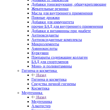
Добавки тонизирующие, общеукрепляющие
Жевательные резинки
Масла для внутреннего применения
Пивные дрожжи
Добавки для иммунитета
прочие БАД для внутреннего применения
Добавки и витаминны при диабете
Антиоксиданты
Антиоксидантные комплексы
Микроэлементы
Аминокислоты
Куркумин
Препараты содержащие коллаген
БАД для спортсменов
Моно- и поливитамины
Гигиена и косметика
Назад
Гигиена и косметика
Средства личной гигиены
Косметика
Медтехника
Назад
Медтехника
Алкотестер