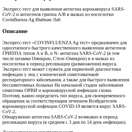
Экспресс-тест для выявления антигена коронавируса SARS-
CoV-2 и антигенов гриппа А/В в мазках из носоглотки
Covinfluenza Ag Имбиан Лаб
Описание
Экспресс-тест «COVINFLUENZA Ag тест» предназначен для
одноэтапного быстрого качественного выявления антигенов
ГРИППА типов A и B, и N- антигена SARS-CoV-2 (в том
числе штамма Омикрон, Стелс-Омикрон) и в мазках из
носоглотки в период репликации (размножения) вируса.
Экспресс-тест может служить для первичной диагностики
инфекции у лиц с клинической симптоматикой
респираторного заболевания, а также для быстрого выявления
бессимптомных больных На начальной стадии заболевания
симптомы ОРВИ и коронавирусной инфекции схожи.
Поэтому, важно определить тип вируса, для своевременного
обращения за соответствующим лечением Возбудителем
коронавирусной инфекции COVID-19 является вирус SARS-
CoV-2.
Обнаружение антигена SARS-CoV-2 возможно в период
репликации вируса (в среднем с 3 дня по 14 день инфекции).