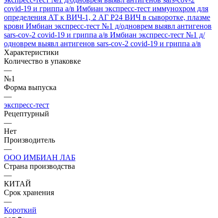
covid-19 и гриппа а/в
Имбиан экспресс-тест иммунохром для
определения АТ к ВИЧ-1, 2 АГ Р24 ВИЧ в сыворотке, плазме
крови
Имбиан экспресс-тест №1 д/одноврем выявл антигенов
sars-cov-2 covid-19 и гриппа а/в
Имбиан экспресс-тест №1 д/
одноврем выявл антигенов sars-cov-2 covid-19 и гриппа а/в
Характеристики
Количество в упаковке
—
№1
Форма выпуска
—
экспресс-тест
Рецептурный
—
Нет
Производитель
—
ООО ИМБИАН ЛАБ
Страна производства
—
КИТАЙ
Срок хранения
—
Короткий