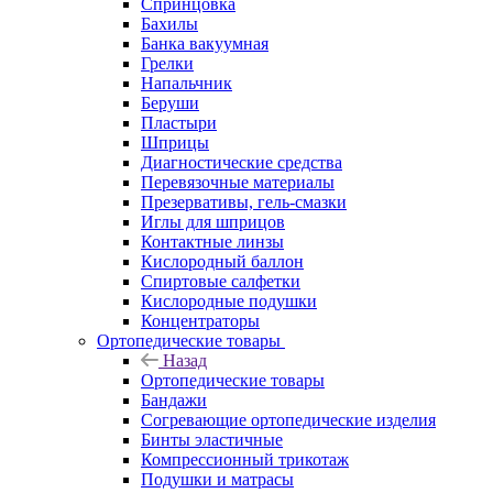
Спринцовка
Бахилы
Банка вакуумная
Грелки
Напальчник
Беруши
Пластыри
Шприцы
Диагностические средства
Перевязочные материалы
Презервативы, гель-смазки
Иглы для шприцов
Контактные линзы
Кислородный баллон
Спиртовые салфетки
Кислородные подушки
Концентраторы
Ортопедические товары
Назад
Ортопедические товары
Бандажи
Согревающие ортопедические изделия
Бинты эластичные
Компрессионный трикотаж
Подушки и матрасы