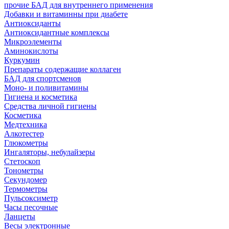
прочие БАД для внутреннего применения
Добавки и витаминны при диабете
Антиоксиданты
Антиоксидантные комплексы
Микроэлементы
Аминокислоты
Куркумин
Препараты содержащие коллаген
БАД для спортсменов
Моно- и поливитамины
Гигиена и косметика
Средства личной гигиены
Косметика
Медтехника
Алкотестер
Глюкометры
Ингаляторы, небулайзеры
Стетоскоп
Тонометры
Секундомер
Термометры
Пульсоксиметр
Часы песочные
Ланцеты
Весы электронные