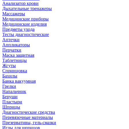
Анализатор крови
Дыхательные тренажеры
Массажеры
Медицинские приборы
Медицинские изделия
Предметы ухода
Тесты диагностические
Аптечки
Аппликаторы
Перчатки
Маска защитная
Таблетницы
Жгуты
Спринцовка
Бахилы
Банка вакуумная
Грелки
Напальчник
Беруши
Пластыри
Шприцы
Диагностические средства
Перевязочные материалы
Презервативы, гель-смазки
Иглы для шприцов