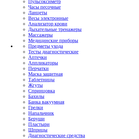
Пульсоксиметр
Часы песочные
Ланцеты
Весы электронные
Анализатор крови
Дыхательные тренажеры
Массажеры
Медицинские приборы
Предметы ухода
Тесты диагностические
Аптечки
Аппликаторы
Перчатки
Маска защитная
Таблетницы
Жгуты
Спринцовка
Бахилы
Банка вакуумная
Грелки
Напальчник
Беруши
Пластыри
Шприцы
Диагностические средства