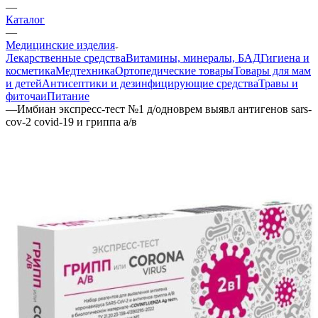
—
Каталог
—
Медицинские изделия
Лекарственные средства
Витамины, минералы, БАД
Гигиена и
косметика
Медтехника
Ортопедические товары
Товары для мам
и детей
Антисептики и дезинфицирующие средства
Травы и
фиточаи
Питание
—
Имбиан экспресс-тест №1 д/одноврем выявл антигенов sars-
cov-2 covid-19 и гриппа а/в