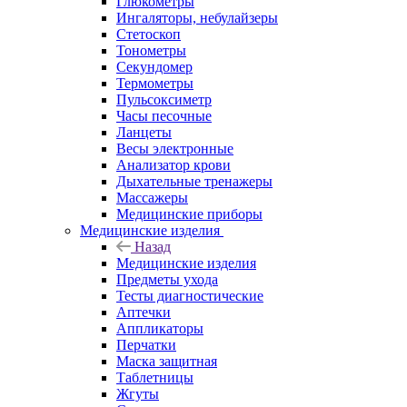
Глюкометры
Ингаляторы, небулайзеры
Стетоскоп
Тонометры
Секундомер
Термометры
Пульсоксиметр
Часы песочные
Ланцеты
Весы электронные
Анализатор крови
Дыхательные тренажеры
Массажеры
Медицинские приборы
Медицинские изделия
Назад
Медицинские изделия
Предметы ухода
Тесты диагностические
Аптечки
Аппликаторы
Перчатки
Маска защитная
Таблетницы
Жгуты