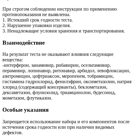
При строгом соблюдении инструкции по применению
противопоказания не выявлены.
1. Истекший срок годности теста.
2. Нарушение упаковки изделия.
3. Ненадлежащие условия хранения и транспортирования.
Взаимодействие
На результат теста не оказывают влияния следующие
вещества:
-интерферон, занамивир, рибавирин, осельтамивир,
перамивир, лопинавир, ритонавир, арбидол, левофлоксацин,
азитромицин, цефтриаксон, меропенем, тобрамицин,
гистамина гидрохлорид, фенилэфрин, оксиметазолин, натрия
хлорид (содержащий консерванты), беклометазон,
дексаметазон, флунизолид, триамцинолон, будесонид,
мометазон, флутиказон.
Особые указания
Запрещается использование набора и его компонентов после
истечения срока годности или при наличии видимых
дефектов.