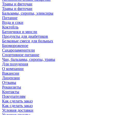
Травы и фиточаи
Травы и фиточаи
Бальзамы, сиропы, эликсиры
Питание
Вода и соки
Коктейль
Батончики и мюсли
Продукты для диабетиков
Белковые смеси для больных
Биомороженое
Сахарозаменители
Спортивное питание
Чаи, бальзамы, сиропы, травы
Для похудения
О компании
Вакансии
Лицензии
Отзывы
Реквизиты
Контакты
Покупателям
Как сделать заказ
Как сделать заказ
Условия доставки
Условия оплаты