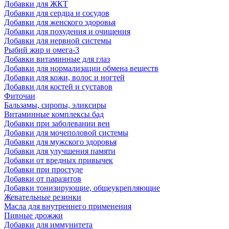
Добавки для ЖКТ
Добавки для сердца и сосудов
Добавки для женского здоровья
Добавки для похудения и очищения
Добавки для нервной системы
Рыбий жир и омега-3
Добавки витаминные для глаз
Добавки для нормализации обмена веществ
Добавки для кожи, волос и ногтей
Добавки для костей и суставов
Фиточаи
Бальзамы, сиропы, эликсиры
Витаминные комплексы бад
Добавки при заболевании вен
Добавки для мочеполовой системы
Добавки для мужского здоровья
Добавки для улучшения памяти
Добавки от вредных привычек
Добавки при простуде
Добавки от паразитов
Добавки тонизирующие, общеукрепляющие
Жевательные резинки
Масла для внутреннего применения
Пивные дрожжи
Добавки для иммунитета