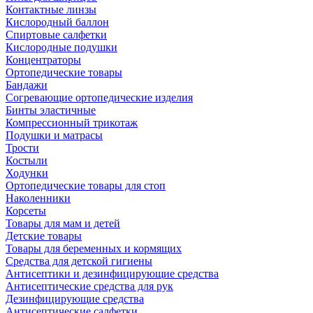
Контактные линзы
Кислородный баллон
Спиртовые салфетки
Кислородные подушки
Концентраторы
Ортопедические товары
Бандажи
Согревающие ортопедические изделия
Бинты эластичные
Компрессионный трикотаж
Подушки и матрасы
Трости
Костыли
Ходунки
Ортопедические товары для стоп
Наколенники
Корсеты
Товары для мам и детей
Детские товары
Товары для беременных и кормящих
Средства для детской гигиены
Антисептики и дезинфицирующие средства
Антисептические средства для рук
Дезинфицирующие средства
Антисептические салфетки