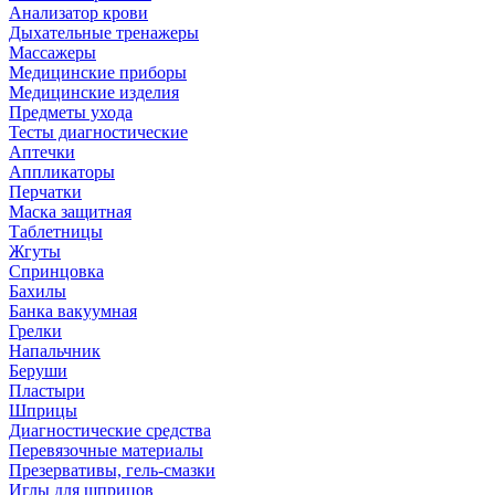
Анализатор крови
Дыхательные тренажеры
Массажеры
Медицинские приборы
Медицинские изделия
Предметы ухода
Тесты диагностические
Аптечки
Аппликаторы
Перчатки
Маска защитная
Таблетницы
Жгуты
Спринцовка
Бахилы
Банка вакуумная
Грелки
Напальчник
Беруши
Пластыри
Шприцы
Диагностические средства
Перевязочные материалы
Презервативы, гель-смазки
Иглы для шприцов