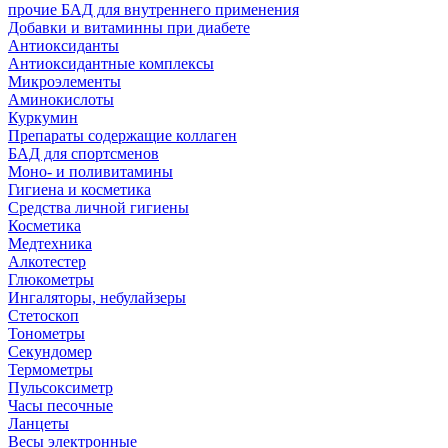
прочие БАД для внутреннего применения
Добавки и витаминны при диабете
Антиоксиданты
Антиоксидантные комплексы
Микроэлементы
Аминокислоты
Куркумин
Препараты содержащие коллаген
БАД для спортсменов
Моно- и поливитамины
Гигиена и косметика
Средства личной гигиены
Косметика
Медтехника
Алкотестер
Глюкометры
Ингаляторы, небулайзеры
Стетоскоп
Тонометры
Секундомер
Термометры
Пульсоксиметр
Часы песочные
Ланцеты
Весы электронные