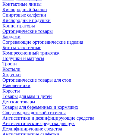
Контактные линзы
Кислородный баллон
Спиртовые салфетки
Кислородные подушки
Концентраторы
Ортопедические товары
Бандажи
Согревающие ортопедические изделия
Бинты эластичные
Компрессионный трикотаж
Подушки и матрасы
Трости
Костыли
Ходунки
Ортопедические товары для стоп
Наколенники
Корсеты
Товары для мам и детей
Детские товары
Товары для беременных и кормящих
Средства для детской гигиены
Антисептики и дезинфицирующие средства
Антисептические средства для рук
Дезинфицирующие средства
Антисептические салфетки