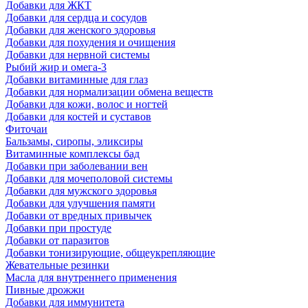
Добавки для ЖКТ
Добавки для сердца и сосудов
Добавки для женского здоровья
Добавки для похудения и очищения
Добавки для нервной системы
Рыбий жир и омега-3
Добавки витаминные для глаз
Добавки для нормализации обмена веществ
Добавки для кожи, волос и ногтей
Добавки для костей и суставов
Фиточаи
Бальзамы, сиропы, эликсиры
Витаминные комплексы бад
Добавки при заболевании вен
Добавки для мочеполовой системы
Добавки для мужского здоровья
Добавки для улучшения памяти
Добавки от вредных привычек
Добавки при простуде
Добавки от паразитов
Добавки тонизирующие, общеукрепляющие
Жевательные резинки
Масла для внутреннего применения
Пивные дрожжи
Добавки для иммунитета