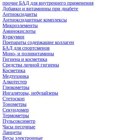
прочие БАД для внутреннего применения
Добавки и витаминны при диабете
Антиоксиданты
Антиоксидантные комплексы
Микроэлементы
Аминокислоты
Куркумин
Препараты содержащие коллаген
БАД для спортсменов
Моно- и поливитамины
Гигиена и косметика
Средства личной гигиены
Косметика
Медтехника
Алкотестер
Глюкометры
Ингаляторы, небулайзеры
Стетоскоп
Тонометры
Секундомер
Термометры
Пульсоксиметр
Часы песочные
Ланцеты
Весы электронные