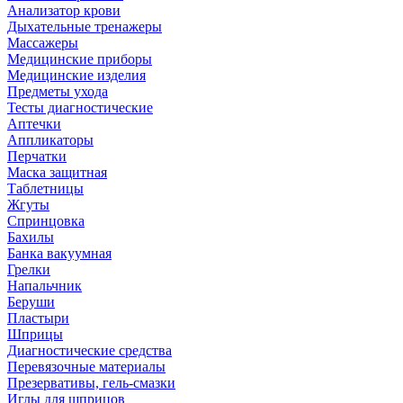
Анализатор крови
Дыхательные тренажеры
Массажеры
Медицинские приборы
Медицинские изделия
Предметы ухода
Тесты диагностические
Аптечки
Аппликаторы
Перчатки
Маска защитная
Таблетницы
Жгуты
Спринцовка
Бахилы
Банка вакуумная
Грелки
Напальчник
Беруши
Пластыри
Шприцы
Диагностические средства
Перевязочные материалы
Презервативы, гель-смазки
Иглы для шприцов