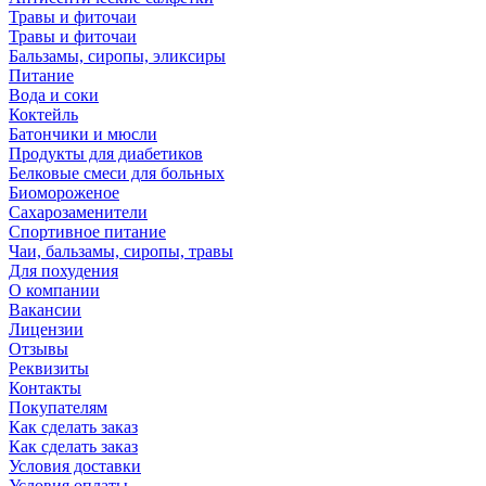
Травы и фиточаи
Травы и фиточаи
Бальзамы, сиропы, эликсиры
Питание
Вода и соки
Коктейль
Батончики и мюсли
Продукты для диабетиков
Белковые смеси для больных
Биомороженое
Сахарозаменители
Спортивное питание
Чаи, бальзамы, сиропы, травы
Для похудения
О компании
Вакансии
Лицензии
Отзывы
Реквизиты
Контакты
Покупателям
Как сделать заказ
Как сделать заказ
Условия доставки
Условия оплаты