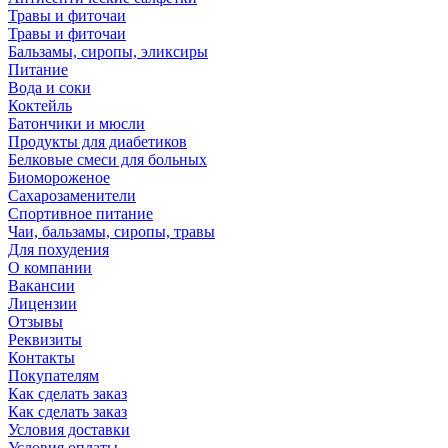
Травы и фиточаи
Травы и фиточаи
Бальзамы, сиропы, эликсиры
Питание
Вода и соки
Коктейль
Батончики и мюсли
Продукты для диабетиков
Белковые смеси для больных
Биомороженое
Сахарозаменители
Спортивное питание
Чаи, бальзамы, сиропы, травы
Для похудения
О компании
Вакансии
Лицензии
Отзывы
Реквизиты
Контакты
Покупателям
Как сделать заказ
Как сделать заказ
Условия доставки
Условия оплаты