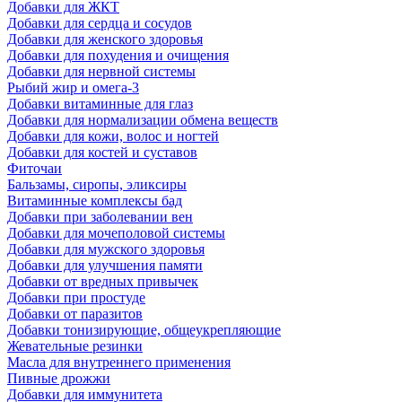
Добавки для ЖКТ
Добавки для сердца и сосудов
Добавки для женского здоровья
Добавки для похудения и очищения
Добавки для нервной системы
Рыбий жир и омега-3
Добавки витаминные для глаз
Добавки для нормализации обмена веществ
Добавки для кожи, волос и ногтей
Добавки для костей и суставов
Фиточаи
Бальзамы, сиропы, эликсиры
Витаминные комплексы бад
Добавки при заболевании вен
Добавки для мочеполовой системы
Добавки для мужского здоровья
Добавки для улучшения памяти
Добавки от вредных привычек
Добавки при простуде
Добавки от паразитов
Добавки тонизирующие, общеукрепляющие
Жевательные резинки
Масла для внутреннего применения
Пивные дрожжи
Добавки для иммунитета