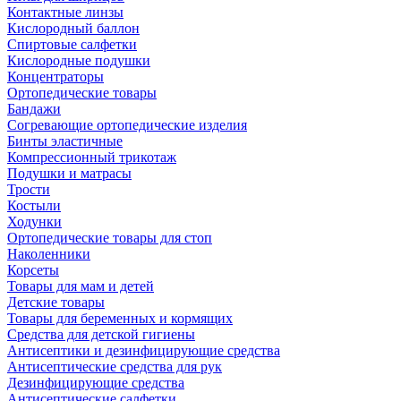
Контактные линзы
Кислородный баллон
Спиртовые салфетки
Кислородные подушки
Концентраторы
Ортопедические товары
Бандажи
Согревающие ортопедические изделия
Бинты эластичные
Компрессионный трикотаж
Подушки и матрасы
Трости
Костыли
Ходунки
Ортопедические товары для стоп
Наколенники
Корсеты
Товары для мам и детей
Детские товары
Товары для беременных и кормящих
Средства для детской гигиены
Антисептики и дезинфицирующие средства
Антисептические средства для рук
Дезинфицирующие средства
Антисептические салфетки