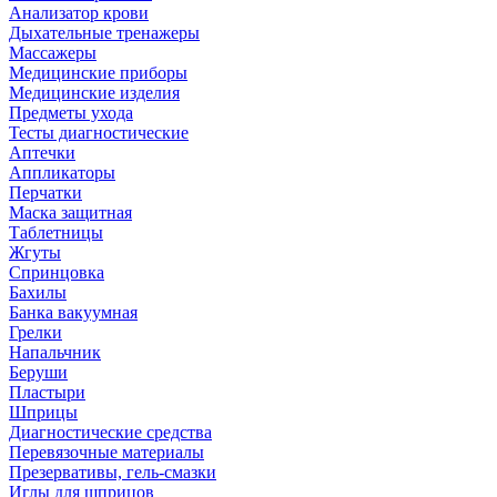
Анализатор крови
Дыхательные тренажеры
Массажеры
Медицинские приборы
Медицинские изделия
Предметы ухода
Тесты диагностические
Аптечки
Аппликаторы
Перчатки
Маска защитная
Таблетницы
Жгуты
Спринцовка
Бахилы
Банка вакуумная
Грелки
Напальчник
Беруши
Пластыри
Шприцы
Диагностические средства
Перевязочные материалы
Презервативы, гель-смазки
Иглы для шприцов