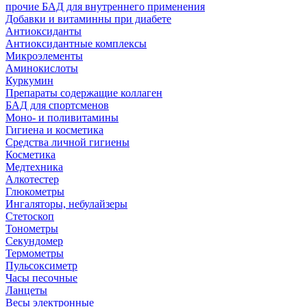
прочие БАД для внутреннего применения
Добавки и витаминны при диабете
Антиоксиданты
Антиоксидантные комплексы
Микроэлементы
Аминокислоты
Куркумин
Препараты содержащие коллаген
БАД для спортсменов
Моно- и поливитамины
Гигиена и косметика
Средства личной гигиены
Косметика
Медтехника
Алкотестер
Глюкометры
Ингаляторы, небулайзеры
Стетоскоп
Тонометры
Секундомер
Термометры
Пульсоксиметр
Часы песочные
Ланцеты
Весы электронные