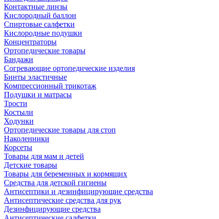
Контактные линзы
Кислородный баллон
Спиртовые салфетки
Кислородные подушки
Концентраторы
Ортопедические товары
Бандажи
Согревающие ортопедические изделия
Бинты эластичные
Компрессионный трикотаж
Подушки и матрасы
Трости
Костыли
Ходунки
Ортопедические товары для стоп
Наколенники
Корсеты
Товары для мам и детей
Детские товары
Товары для беременных и кормящих
Средства для детской гигиены
Антисептики и дезинфицирующие средства
Антисептические средства для рук
Дезинфицирующие средства
Антисептические салфетки