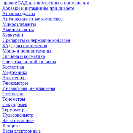
прочие БАД для внутреннего применения
Добавки и витаминны при диабете
Антиоксиданты
Антиоксидантные комплексы
Микроэлементы
Аминокислоты
Куркумин
Препараты содержащие коллаген
БАД для спортсменов
Моно- и поливитамины
Гигиена и косметика
Средства личной гигиены
Косметика
Медтехника
Алкотестер
Глюкометры
Ингаляторы, небулайзеры
Стетоскоп
Тонометры
Секундомер
Термометры
Пульсоксиметр
Часы песочные
Ланцеты
Весы электронные