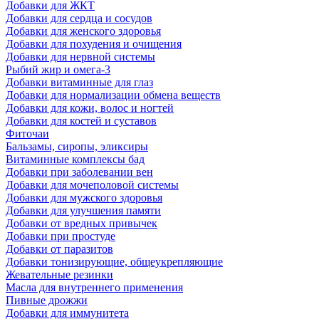
Добавки для ЖКТ
Добавки для сердца и сосудов
Добавки для женского здоровья
Добавки для похудения и очищения
Добавки для нервной системы
Рыбий жир и омега-3
Добавки витаминные для глаз
Добавки для нормализации обмена веществ
Добавки для кожи, волос и ногтей
Добавки для костей и суставов
Фиточаи
Бальзамы, сиропы, эликсиры
Витаминные комплексы бад
Добавки при заболевании вен
Добавки для мочеполовой системы
Добавки для мужского здоровья
Добавки для улучшения памяти
Добавки от вредных привычек
Добавки при простуде
Добавки от паразитов
Добавки тонизирующие, общеукрепляющие
Жевательные резинки
Масла для внутреннего применения
Пивные дрожжи
Добавки для иммунитета