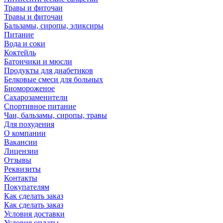
Травы и фиточаи
Травы и фиточаи
Бальзамы, сиропы, эликсиры
Питание
Вода и соки
Коктейль
Батончики и мюсли
Продукты для диабетиков
Белковые смеси для больных
Биомороженое
Сахарозаменители
Спортивное питание
Чаи, бальзамы, сиропы, травы
Для похудения
О компании
Вакансии
Лицензии
Отзывы
Реквизиты
Контакты
Покупателям
Как сделать заказ
Как сделать заказ
Условия доставки
Условия оплаты