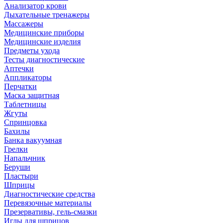
Анализатор крови
Дыхательные тренажеры
Массажеры
Медицинские приборы
Медицинские изделия
Предметы ухода
Тесты диагностические
Аптечки
Аппликаторы
Перчатки
Маска защитная
Таблетницы
Жгуты
Спринцовка
Бахилы
Банка вакуумная
Грелки
Напальчник
Беруши
Пластыри
Шприцы
Диагностические средства
Перевязочные материалы
Презервативы, гель-смазки
Иглы для шприцов