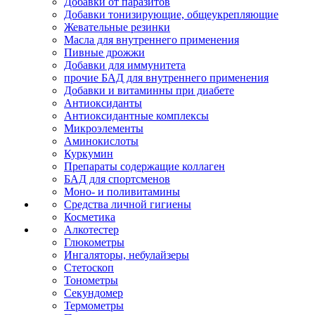
Добавки от паразитов
Добавки тонизирующие, общеукрепляющие
Жевательные резинки
Масла для внутреннего применения
Пивные дрожжи
Добавки для иммунитета
прочие БАД для внутреннего применения
Добавки и витаминны при диабете
Антиоксиданты
Антиоксидантные комплексы
Микроэлементы
Аминокислоты
Куркумин
Препараты содержащие коллаген
БАД для спортсменов
Моно- и поливитамины
Средства личной гигиены
Косметика
Алкотестер
Глюкометры
Ингаляторы, небулайзеры
Стетоскоп
Тонометры
Секундомер
Термометры