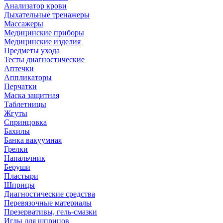
Анализатор крови
Дыхательные тренажеры
Массажеры
Медицинские приборы
Медицинские изделия
Предметы ухода
Тесты диагностические
Аптечки
Аппликаторы
Перчатки
Маска защитная
Таблетницы
Жгуты
Спринцовка
Бахилы
Банка вакуумная
Грелки
Напальчник
Беруши
Пластыри
Шприцы
Диагностические средства
Перевязочные материалы
Презервативы, гель-смазки
Иглы для шприцов