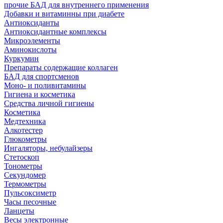
прочие БАД для внутреннего применения
Добавки и витаминны при диабете
Антиоксиданты
Антиоксидантные комплексы
Микроэлементы
Аминокислоты
Куркумин
Препараты содержащие коллаген
БАД для спортсменов
Моно- и поливитамины
Гигиена и косметика
Средства личной гигиены
Косметика
Медтехника
Алкотестер
Глюкометры
Ингаляторы, небулайзеры
Стетоскоп
Тонометры
Секундомер
Термометры
Пульсоксиметр
Часы песочные
Ланцеты
Весы электронные