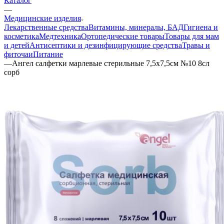
Каталог
—
Медицинские изделия
Лекарственные средства
Витамины, минералы, БАД
Гигиена и
косметика
Медтехника
Ортопедические товары
Товары для мам
и детей
Антисептики и дезинфицирующие средства
Травы и
фиточаи
Питание
—
Ангел салфетки марлевые стерильные 7,5х7,5см №10 8сл
сорб