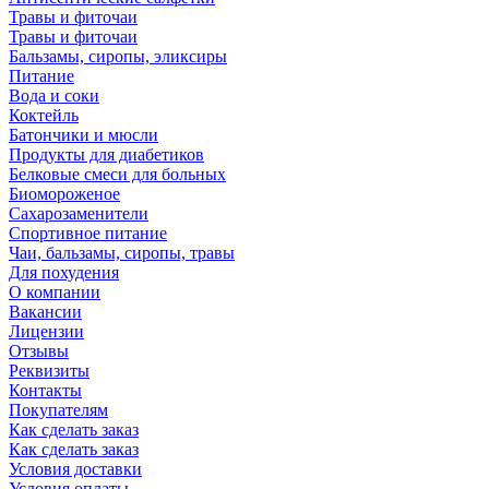
Травы и фиточаи
Травы и фиточаи
Бальзамы, сиропы, эликсиры
Питание
Вода и соки
Коктейль
Батончики и мюсли
Продукты для диабетиков
Белковые смеси для больных
Биомороженое
Сахарозаменители
Спортивное питание
Чаи, бальзамы, сиропы, травы
Для похудения
О компании
Вакансии
Лицензии
Отзывы
Реквизиты
Контакты
Покупателям
Как сделать заказ
Как сделать заказ
Условия доставки
Условия оплаты