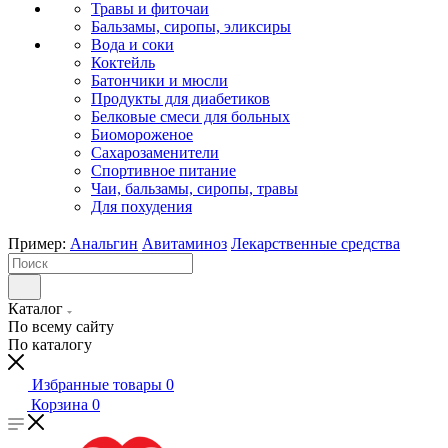
Травы и фиточаи
Бальзамы, сиропы, эликсиры
Вода и соки
Коктейль
Батончики и мюсли
Продукты для диабетиков
Белковые смеси для больных
Биомороженое
Сахарозаменители
Спортивное питание
Чаи, бальзамы, сиропы, травы
Для похудения
Пример:
Анальгин
Авитаминоз
Лекарственные средства
Каталог
По всему сайту
По каталогу
Избранные товары
0
Корзина
0