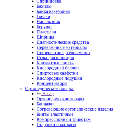
Спринцовка
Бахилы
Банка вакуумная
Грелки
Напальчник
Беруши
Пластыри
Шприцы
Диагностические средства
Перевязочные материалы
Презервативы, гель-смазки
Иглы для шприцов
Контактные линзы
Кислородный баллон
Спиртовые салфетки
Кислородные подушки
Концентраторы
Ортопедические товары
Назад
Ортопедические товары
Бандажи
Согревающие ортопедические изделия
Бинты эластичные
Компрессионный трикотаж
Подушки и матрасы