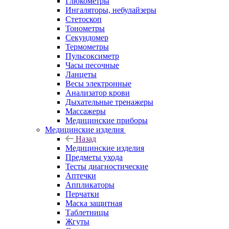
Глюкометры
Ингаляторы, небулайзеры
Стетоскоп
Тонометры
Секундомер
Термометры
Пульсоксиметр
Часы песочные
Ланцеты
Весы электронные
Анализатор крови
Дыхательные тренажеры
Массажеры
Медицинские приборы
Медицинские изделия
Назад
Медицинские изделия
Предметы ухода
Тесты диагностические
Аптечки
Аппликаторы
Перчатки
Маска защитная
Таблетницы
Жгуты