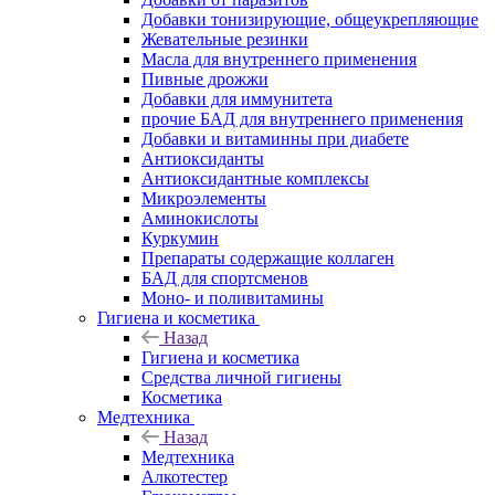
Добавки тонизирующие, общеукрепляющие
Жевательные резинки
Масла для внутреннего применения
Пивные дрожжи
Добавки для иммунитета
прочие БАД для внутреннего применения
Добавки и витаминны при диабете
Антиоксиданты
Антиоксидантные комплексы
Микроэлементы
Аминокислоты
Куркумин
Препараты содержащие коллаген
БАД для спортсменов
Моно- и поливитамины
Гигиена и косметика
Назад
Гигиена и косметика
Средства личной гигиены
Косметика
Медтехника
Назад
Медтехника
Алкотестер