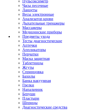
Пульсоксиметр
Часы песочные
Ланцеты
Весы электронные
Анализатор крови
Дыхательные тренажеры
Массажеры
Медицинские приборы
Предметы ухода
Тесты диагностические
Аптечки
Аппликаторы
Перчатки
Маска защитная
Таблетницы
Жгуты
Спринцовка
Бахилы
Банка вакуумная
Грелки
Напальчник
Беруши
Пластыри
Шприцы
Диагностические средства