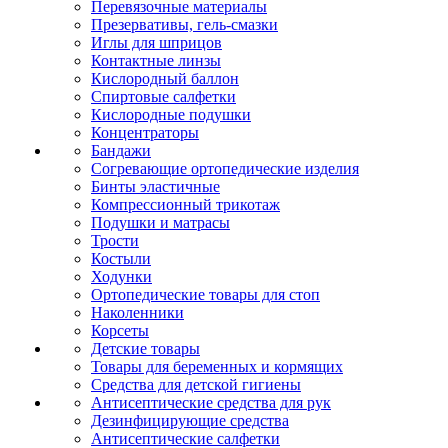
Перевязочные материалы
Презервативы, гель-смазки
Иглы для шприцов
Контактные линзы
Кислородный баллон
Спиртовые салфетки
Кислородные подушки
Концентраторы
Бандажи
Согревающие ортопедические изделия
Бинты эластичные
Компрессионный трикотаж
Подушки и матрасы
Трости
Костыли
Ходунки
Ортопедические товары для стоп
Наколенники
Корсеты
Детские товары
Товары для беременных и кормящих
Средства для детской гигиены
Антисептические средства для рук
Дезинфицирующие средства
Антисептические салфетки