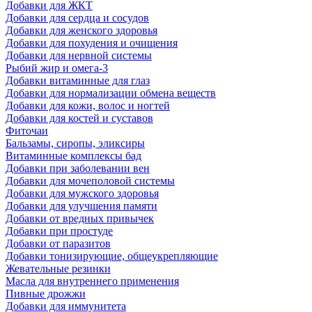
Добавки для ЖКТ
Добавки для сердца и сосудов
Добавки для женского здоровья
Добавки для похудения и очищения
Добавки для нервной системы
Рыбий жир и омега-3
Добавки витаминные для глаз
Добавки для нормализации обмена веществ
Добавки для кожи, волос и ногтей
Добавки для костей и суставов
Фиточаи
Бальзамы, сиропы, эликсиры
Витаминные комплексы бад
Добавки при заболевании вен
Добавки для мочеполовой системы
Добавки для мужского здоровья
Добавки для улучшения памяти
Добавки от вредных привычек
Добавки при простуде
Добавки от паразитов
Добавки тонизирующие, общеукрепляющие
Жевательные резинки
Масла для внутреннего применения
Пивные дрожжи
Добавки для иммунитета