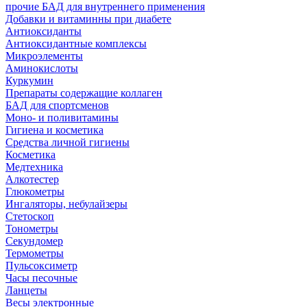
прочие БАД для внутреннего применения
Добавки и витаминны при диабете
Антиоксиданты
Антиоксидантные комплексы
Микроэлементы
Аминокислоты
Куркумин
Препараты содержащие коллаген
БАД для спортсменов
Моно- и поливитамины
Гигиена и косметика
Средства личной гигиены
Косметика
Медтехника
Алкотестер
Глюкометры
Ингаляторы, небулайзеры
Стетоскоп
Тонометры
Секундомер
Термометры
Пульсоксиметр
Часы песочные
Ланцеты
Весы электронные