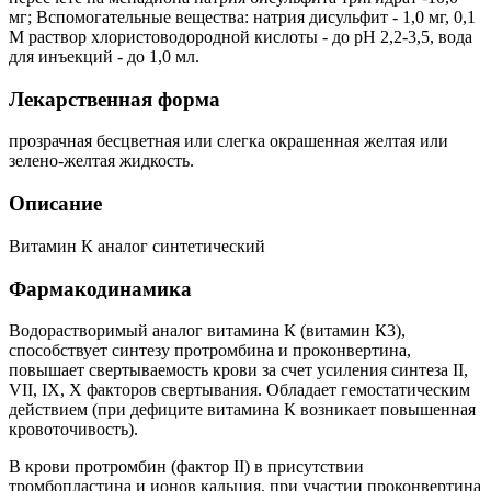
мг; Вспомогательные вещества: натрия дисульфит - 1,0 мг, 0,1
М раствор хлористоводородной кислоты - до pH 2,2-3,5, вода
для инъекций - до 1,0 мл.
Лекарственная форма
прозрачная бесцветная или слегка окрашенная желтая или
зелено-желтая жидкость.
Описание
Витамин К аналог синтетический
Фармакодинамика
Водорастворимый аналог витамина К (витамин К3),
способствует синтезу протромбина и проконвертина,
повышает свертываемость крови за счет усиления синтеза II,
VII, IX, X факторов свертывания. Обладает гемостатическим
действием (при дефиците витамина К возникает повышенная
кровоточивость).
В крови протромбин (фактор II) в присутствии
тромбопластина и ионов кальция, при участии проконвертина