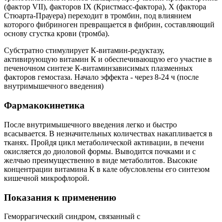
(фактор VII), факторов IX (Кристмасс-фактора), X (фактора
Стюарта-Прауера) переходит в тромбин, под влиянием
которого фибриноген превращается в фибрин, составляющий
основу сгустка крови (тромба).
Субстратно стимулирует К-витамин-редуктазу,
активирующую витамин К и обеспечивающую его участие в
печеночном синтезе К-витаминзависимых плазменных
факторов гемостаза. Начало эффекта - через 8-24 ч (после
внутримышечного введения)
Фармакокинетика
После внутримышечного введения легко и быстро
всасывается. В незначительных количествах накапливается в
тканях. Пройдя цикл метаболической активации, в печени
окисляется до диоловой формы. Выводится почками и с
желчью преимущественно в виде метаболитов. Высокие
концентрации витамина К в кале обусловлены его синтезом
кишечной микрофлорой.
Показания к применению
Геморрагический синдром, связанный с