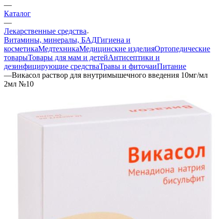
—
Каталог
—
Лекарственные средства
Витамины, минералы, БАД
Гигиена и
косметика
Медтехника
Медицинские изделия
Ортопедические
товары
Товары для мам и детей
Антисептики и
дезинфицирующие средства
Травы и фиточаи
Питание
—
Викасол раствор для внутримышечного введения 10мг/мл
2мл №10