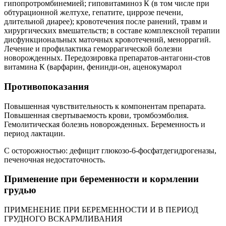
гипопротромбинемией; гиповитаминоз К (в том числе при
обтурационной желтухе, гепатите, циррозе печени,
длительной диарее); кровотечения после ранений, травм и
хирургических вмешательств; в составе комплексной терапии
дисфункциональных маточных кровотечений, меноррагий.
Лечение и профилактика геморрагической болезни
новорожденных. Передозировка препаратов-антагони-стов
витамина К (варфарин, фенинди-он, аценокумарол
Противопоказания
Повышенная чувствительность к компонентам препарата.
Повышенная свертываемость крови, тромбоэмболия.
Гемолитическая болезнь новорожденных. Беременность и
период лактации.
С осторожностью: дефицит глюкозо-6-фосфатдегидрогеназы,
печеночная недостаточность.
Применение при беременности и кормлении
грудью
ПРИМЕНЕНИЕ ПРИ БЕРЕМЕННОСТИ И В ПЕРИОД
ГРУДНОГО ВСКАРМЛИВАНИЯ