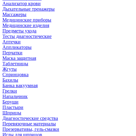
Анализатор крови
Дыхательные тренажеры
Массажеры
Медицинские приборы
Медицинские изделия
Предметы ухода
Тесты диагностические
Аптечки
Аппликаторы
Перчатки
Маска защитная
Таблетницы
Жгуты
Спринцовка
Бахилы
Банка вакуумная
Грелки
Напальчник
Беруши
Пластыри
Шприцы
Диагностические средства
Перевязочные материалы
Презервативы, гель-смазки
Иглы для шприцов