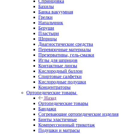
Спринцовка
Бахилы
Банка вакуумная
Грелки
Напальчник
Беруши
Пластыри
Шприцы
Диагностические средства
Перевязочные материалы
Презервативы, гель-смазки
Иглы для шприцов
Контактные линзы
Кислородный баллон
Спиртовые салфетки
Кислородные подушки
Концентраторы
Ортопедические товары
Назад
Ортопедические товары
Бандажи
Согревающие ортопедические изделия
Бинты эластичные
Компрессионный трикотаж
Подушки и матрасы