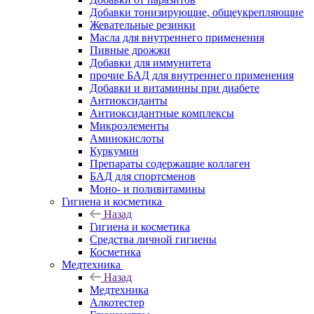
Добавки тонизирующие, общеукрепляющие
Жевательные резинки
Масла для внутреннего применения
Пивные дрожжи
Добавки для иммунитета
прочие БАД для внутреннего применения
Добавки и витаминны при диабете
Антиоксиданты
Антиоксидантные комплексы
Микроэлементы
Аминокислоты
Куркумин
Препараты содержащие коллаген
БАД для спортсменов
Моно- и поливитамины
Гигиена и косметика
Назад
Гигиена и косметика
Средства личной гигиены
Косметика
Медтехника
Назад
Медтехника
Алкотестер