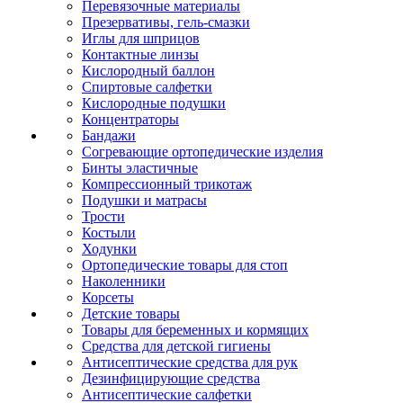
Перевязочные материалы
Презервативы, гель-смазки
Иглы для шприцов
Контактные линзы
Кислородный баллон
Спиртовые салфетки
Кислородные подушки
Концентраторы
Бандажи
Согревающие ортопедические изделия
Бинты эластичные
Компрессионный трикотаж
Подушки и матрасы
Трости
Костыли
Ходунки
Ортопедические товары для стоп
Наколенники
Корсеты
Детские товары
Товары для беременных и кормящих
Средства для детской гигиены
Антисептические средства для рук
Дезинфицирующие средства
Антисептические салфетки