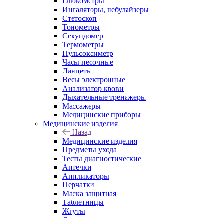
Глюкометры
Ингаляторы, небулайзеры
Стетоскоп
Тонометры
Секундомер
Термометры
Пульсоксиметр
Часы песочные
Ланцеты
Весы электронные
Анализатор крови
Дыхательные тренажеры
Массажеры
Медицинские приборы
Медицинские изделия
Назад
Медицинские изделия
Предметы ухода
Тесты диагностические
Аптечки
Аппликаторы
Перчатки
Маска защитная
Таблетницы
Жгуты