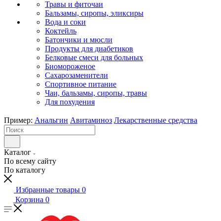
Травы и фиточаи
Бальзамы, сиропы, эликсиры
Вода и соки
Коктейль
Батончики и мюсли
Продукты для диабетиков
Белковые смеси для больных
Биомороженое
Сахарозаменители
Спортивное питание
Чаи, бальзамы, сиропы, травы
Для похудения
Пример:
Анальгин
Авитаминоз
Лекарственные средства
Каталог
По всему сайту
По каталогу
Избранные товары
0
Корзина
0