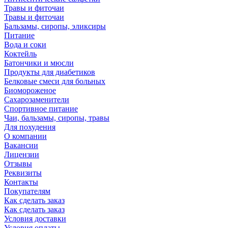
Травы и фиточаи
Травы и фиточаи
Бальзамы, сиропы, эликсиры
Питание
Вода и соки
Коктейль
Батончики и мюсли
Продукты для диабетиков
Белковые смеси для больных
Биомороженое
Сахарозаменители
Спортивное питание
Чаи, бальзамы, сиропы, травы
Для похудения
О компании
Вакансии
Лицензии
Отзывы
Реквизиты
Контакты
Покупателям
Как сделать заказ
Как сделать заказ
Условия доставки
Условия оплаты