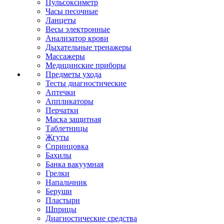
Пульсоксиметр
Часы песочные
Ланцеты
Весы электронные
Анализатор крови
Дыхательные тренажеры
Массажеры
Медицинские приборы
Предметы ухода
Тесты диагностические
Аптечки
Аппликаторы
Перчатки
Маска защитная
Таблетницы
Жгуты
Спринцовка
Бахилы
Банка вакуумная
Грелки
Напальчник
Беруши
Пластыри
Шприцы
Диагностические средства