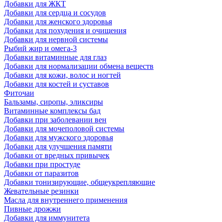
Добавки для ЖКТ
Добавки для сердца и сосудов
Добавки для женского здоровья
Добавки для похудения и очищения
Добавки для нервной системы
Рыбий жир и омега-3
Добавки витаминные для глаз
Добавки для нормализации обмена веществ
Добавки для кожи, волос и ногтей
Добавки для костей и суставов
Фиточаи
Бальзамы, сиропы, эликсиры
Витаминные комплексы бад
Добавки при заболевании вен
Добавки для мочеполовой системы
Добавки для мужского здоровья
Добавки для улучшения памяти
Добавки от вредных привычек
Добавки при простуде
Добавки от паразитов
Добавки тонизирующие, общеукрепляющие
Жевательные резинки
Масла для внутреннего применения
Пивные дрожжи
Добавки для иммунитета