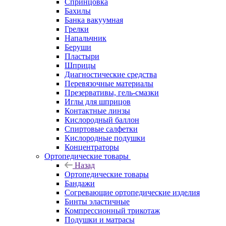
Спринцовка
Бахилы
Банка вакуумная
Грелки
Напальчник
Беруши
Пластыри
Шприцы
Диагностические средства
Перевязочные материалы
Презервативы, гель-смазки
Иглы для шприцов
Контактные линзы
Кислородный баллон
Спиртовые салфетки
Кислородные подушки
Концентраторы
Ортопедические товары
Назад
Ортопедические товары
Бандажи
Согревающие ортопедические изделия
Бинты эластичные
Компрессионный трикотаж
Подушки и матрасы