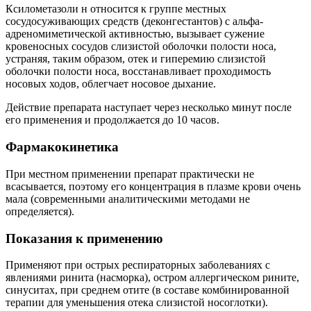
Ксилометазоли н относится к группе местных
сосудосуживающих средств (деконгестантов) с альфа-
адреномиметической активностью, вызывает сужение
кровеносных сосудов слизистой оболочки полости носа,
устраняя, таким образом, отек и гиперемию слизистой
оболочки полости носа, восстанавливает проходимость
носовых ходов, облегчает носовое дыхание.
Действие препарата наступает через несколько минут после
его применения и продолжается до 10 часов.
Фармакокинетика
При местном применении препарат практически не
всасывается, поэтому его концентрация в плазме крови очень
мала (современными аналитическими методами не
определяется).
Показания к применению
Применяют при острых респираторных заболеваниях с
явлениями ринита (насморка), остром аллергическом рините,
синуситах, при среднем отите (в составе комбинированной
терапии для уменьшения отека слизистой носоглотки).