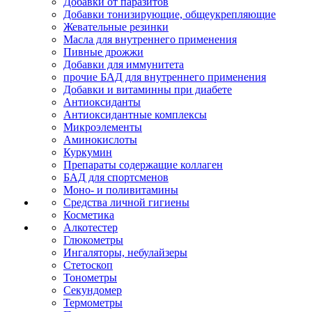
Добавки от паразитов
Добавки тонизирующие, общеукрепляющие
Жевательные резинки
Масла для внутреннего применения
Пивные дрожжи
Добавки для иммунитета
прочие БАД для внутреннего применения
Добавки и витаминны при диабете
Антиоксиданты
Антиоксидантные комплексы
Микроэлементы
Аминокислоты
Куркумин
Препараты содержащие коллаген
БАД для спортсменов
Моно- и поливитамины
Средства личной гигиены
Косметика
Алкотестер
Глюкометры
Ингаляторы, небулайзеры
Стетоскоп
Тонометры
Секундомер
Термометры