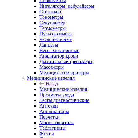
Глюкометры
Ингаляторы, небулайзеры
Стетоскоп
Тонометры
Секундомер
Термометры
Пульсоксиметр
Часы песочные
Ланцеты
Весы электронные
Анализатор крови
Дыхательные тренажеры
Массажеры
Медицинские приборы
Медицинские изделия
Назад
Медицинские изделия
Предметы ухода
Тесты диагностические
Аптечки
Аппликаторы
Перчатки
Маска защитная
Таблетницы
Жгуты