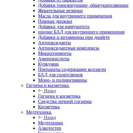
Добавки тонизирующие, общеукрепляющие
Жевательные резинки
Масла для внутреннего применения
Пивные дрожжи
Добавки для иммунитета
прочие БАД для внутреннего применения
Добавки и витаминны при диабете
Антиоксиданты
Антиоксидантные комплексы
Микроэлементы
Аминокислоты
Куркумин
Препараты содержащие коллаген
БАД для спортсменов
Моно- и поливитамины
Гигиена и косметика
Назад
Гигиена и косметика
Средства личной гигиены
Косметика
Медтехника
Назад
Медтехника
Алкотестер