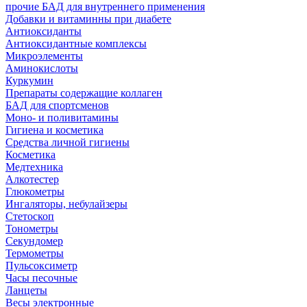
прочие БАД для внутреннего применения
Добавки и витаминны при диабете
Антиоксиданты
Антиоксидантные комплексы
Микроэлементы
Аминокислоты
Куркумин
Препараты содержащие коллаген
БАД для спортсменов
Моно- и поливитамины
Гигиена и косметика
Средства личной гигиены
Косметика
Медтехника
Алкотестер
Глюкометры
Ингаляторы, небулайзеры
Стетоскоп
Тонометры
Секундомер
Термометры
Пульсоксиметр
Часы песочные
Ланцеты
Весы электронные