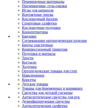
Перевязочные материалы
Презервативы, гель-смазки
Иглы для шприцов
Контактные линзы
Кислородный баллон
Спиртовые салфетки
Кислородные подушки
Концентраторы
Бандажи
Согревающие ортопедические изделия
Бинты эластичные
Компрессионный трикотаж
Подушки и матрасы
Трости
Костыли
Ходунки
Ортопедические товары для стоп
Наколенники
Корсеты
Детские товары
Товары для беременных и кормящих
Средства для детской гигиены
Антисептические средства для рук
Дезинфицирующие средства
Антисептические салфетки