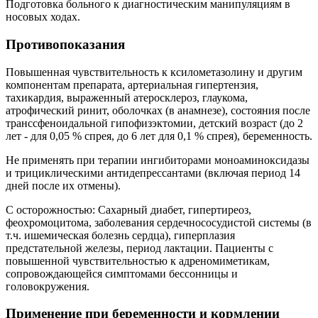
Подготовка больного к диагностическим манипуляциям в
носовых ходах.
Противопоказания
Повышенная чувствительность к ксилометазолину и другим
компонентам препарата, артериальная гипертензия,
тахикардия, выраженный атеросклероз, глаукома,
атрофический ринит, оболочках (в анамнезе), состояния после
транссфеноидальной гипофизэктомии, детский возраст (до 2
лет - для 0,05 % спрея, до 6 лет для 0,1 % спрея), беременность.
Не применять при терапии ингибиторами моноаминоксидазы
и трициклическими антидепрессантами (включая период 14
дней после их отмены).
С осторожностью: Сахарный диабет, гипертиреоз,
феохромоцитома, заболевания сердечнососудистой системы (в
т.ч. ишемическая болезнь сердца), гиперплазия
предстательной железы, период лактации. Пациенты с
повышенной чувствительностью к адреномиметикам,
сопровождающейся симптомами бессонницы и
головокружения.
Применение при беременности и кормлении