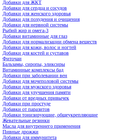
Добавки для ЖКТ
Добавки для сердца и сосудов
Добавки для женского здоровья
Добавки для похудения и очищения
Добавки для нервной системы
Рыбий жир и омега-3
Добавки витаминные для глаз
Добавки для нормализации обмена веществ
Добавки для кожи, волос и ногтей
Добавки для костей и суставов
Фиточаи
Бальзамы, сиропы, эликсиры
Витаминные комплексы бад
Добавки при заболевании вен
Добавки для мочеполовой системы
Добавки для мужского здоровья
Добавки для улучшения памяти
Добавки от вредных привычек
Добавки при простуде
Добавки от паразитов
Добавки тонизирующие, общеукрепляющие
Жевательные резинки
Масла для внутреннего применения
Пивные дрожжи
Добавки для иммунитета