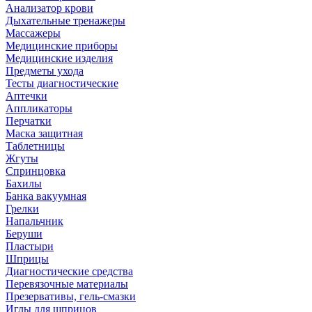
Анализатор крови
Дыхательные тренажеры
Массажеры
Медицинские приборы
Медицинские изделия
Предметы ухода
Тесты диагностические
Аптечки
Аппликаторы
Перчатки
Маска защитная
Таблетницы
Жгуты
Спринцовка
Бахилы
Банка вакуумная
Грелки
Напальчник
Беруши
Пластыри
Шприцы
Диагностические средства
Перевязочные материалы
Презервативы, гель-смазки
Иглы для шприцов