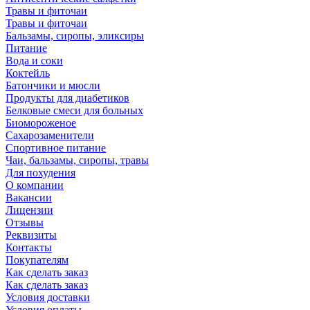
Травы и фиточаи
Травы и фиточаи
Бальзамы, сиропы, эликсиры
Питание
Вода и соки
Коктейль
Батончики и мюсли
Продукты для диабетиков
Белковые смеси для больных
Биомороженое
Сахарозаменители
Спортивное питание
Чаи, бальзамы, сиропы, травы
Для похудения
О компании
Вакансии
Лицензии
Отзывы
Реквизиты
Контакты
Покупателям
Как сделать заказ
Как сделать заказ
Условия доставки
Условия оплаты