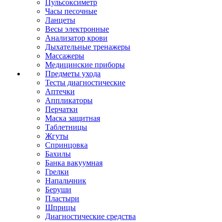
Пульсоксиметр
Часы песочные
Ланцеты
Весы электронные
Анализатор крови
Дыхательные тренажеры
Массажеры
Медицинские приборы
Предметы ухода
Тесты диагностические
Аптечки
Аппликаторы
Перчатки
Маска защитная
Таблетницы
Жгуты
Спринцовка
Бахилы
Банка вакуумная
Грелки
Напальчник
Беруши
Пластыри
Шприцы
Диагностические средства