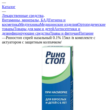
—
Каталог
—
Лекарственные средства
Витамины, минералы, БАД
Гигиена и
косметика
Медтехника
Медицинские изделия
Ортопедические
товары
Товары для мам и детей
Антисептики и
дезинфицирующие средства
Травы и фиточаи
Питание
—
Риностоп спрей назальный 0.1% 15мл /в комплекте с
актуатором с защитным колпачком/