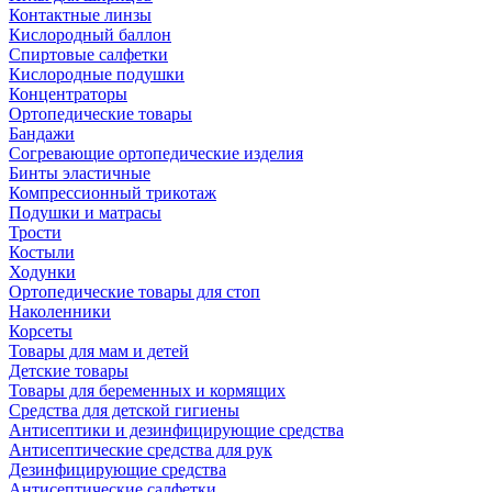
Контактные линзы
Кислородный баллон
Спиртовые салфетки
Кислородные подушки
Концентраторы
Ортопедические товары
Бандажи
Согревающие ортопедические изделия
Бинты эластичные
Компрессионный трикотаж
Подушки и матрасы
Трости
Костыли
Ходунки
Ортопедические товары для стоп
Наколенники
Корсеты
Товары для мам и детей
Детские товары
Товары для беременных и кормящих
Средства для детской гигиены
Антисептики и дезинфицирующие средства
Антисептические средства для рук
Дезинфицирующие средства
Антисептические салфетки