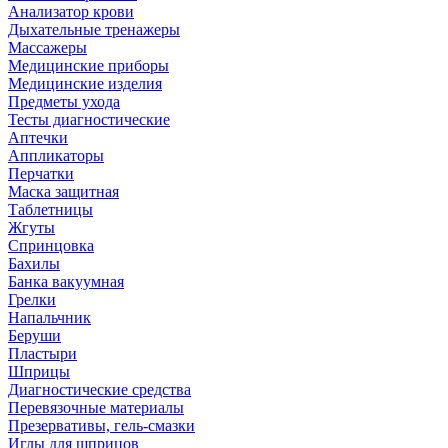
Анализатор крови
Дыхательные тренажеры
Массажеры
Медицинские приборы
Медицинские изделия
Предметы ухода
Тесты диагностические
Аптечки
Аппликаторы
Перчатки
Маска защитная
Таблетницы
Жгуты
Спринцовка
Бахилы
Банка вакуумная
Грелки
Напальчник
Беруши
Пластыри
Шприцы
Диагностические средства
Перевязочные материалы
Презервативы, гель-смазки
Иглы для шприцов