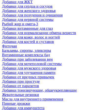
Добавки для ЖКТ
Добавки для сердца и сосудов
Добавки для женского здоровья
Добавки для похудения и очищения
Добавки для нервной системы
Рыбий жир и омега-3
Добавки витаминные для глаз
Добавки для нормализации обмена веществ
Добавки для кожи, волос и ногтей
Добавки для костей и суставов
Фиточаи
Бальзамы, сиропы, эликсиры
Витаминные комплексы бад
Добавки при заболевании вен
Добавки для мочеполовой системы
Добавки для мужского здоровья
Добавки для улучшения памяти
Добавки от вредных привычек
Добавки при простуде
Добавки от паразитов
Добавки тонизирующие, общеукрепляющие
Жевательные резинки
Масла для внутреннего применения
Пивные дрожжи
Добавки для иммунитета