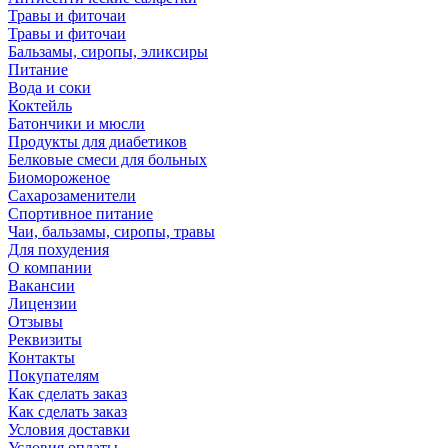
Травы и фиточаи
Травы и фиточаи
Бальзамы, сиропы, эликсиры
Питание
Вода и соки
Коктейль
Батончики и мюсли
Продукты для диабетиков
Белковые смеси для больных
Биомороженое
Сахарозаменители
Спортивное питание
Чаи, бальзамы, сиропы, травы
Для похудения
О компании
Вакансии
Лицензии
Отзывы
Реквизиты
Контакты
Покупателям
Как сделать заказ
Как сделать заказ
Условия доставки
Условия оплаты