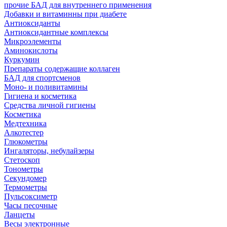
прочие БАД для внутреннего применения
Добавки и витаминны при диабете
Антиоксиданты
Антиоксидантные комплексы
Микроэлементы
Аминокислоты
Куркумин
Препараты содержащие коллаген
БАД для спортсменов
Моно- и поливитамины
Гигиена и косметика
Средства личной гигиены
Косметика
Медтехника
Алкотестер
Глюкометры
Ингаляторы, небулайзеры
Стетоскоп
Тонометры
Секундомер
Термометры
Пульсоксиметр
Часы песочные
Ланцеты
Весы электронные