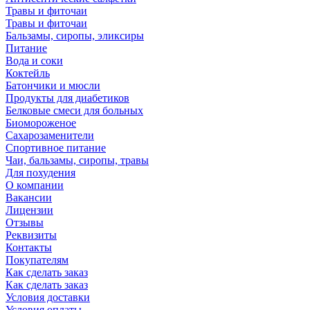
Травы и фиточаи
Травы и фиточаи
Бальзамы, сиропы, эликсиры
Питание
Вода и соки
Коктейль
Батончики и мюсли
Продукты для диабетиков
Белковые смеси для больных
Биомороженое
Сахарозаменители
Спортивное питание
Чаи, бальзамы, сиропы, травы
Для похудения
О компании
Вакансии
Лицензии
Отзывы
Реквизиты
Контакты
Покупателям
Как сделать заказ
Как сделать заказ
Условия доставки
Условия оплаты