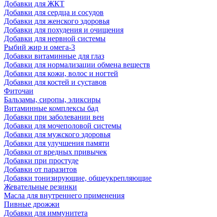
Добавки для ЖКТ
Добавки для сердца и сосудов
Добавки для женского здоровья
Добавки для похудения и очищения
Добавки для нервной системы
Рыбий жир и омега-3
Добавки витаминные для глаз
Добавки для нормализации обмена веществ
Добавки для кожи, волос и ногтей
Добавки для костей и суставов
Фиточаи
Бальзамы, сиропы, эликсиры
Витаминные комплексы бад
Добавки при заболевании вен
Добавки для мочеполовой системы
Добавки для мужского здоровья
Добавки для улучшения памяти
Добавки от вредных привычек
Добавки при простуде
Добавки от паразитов
Добавки тонизирующие, общеукрепляющие
Жевательные резинки
Масла для внутреннего применения
Пивные дрожжи
Добавки для иммунитета