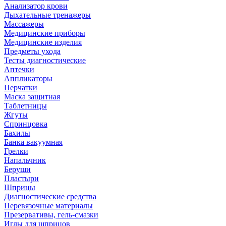
Анализатор крови
Дыхательные тренажеры
Массажеры
Медицинские приборы
Медицинские изделия
Предметы ухода
Тесты диагностические
Аптечки
Аппликаторы
Перчатки
Маска защитная
Таблетницы
Жгуты
Спринцовка
Бахилы
Банка вакуумная
Грелки
Напальчник
Беруши
Пластыри
Шприцы
Диагностические средства
Перевязочные материалы
Презервативы, гель-смазки
Иглы для шприцов