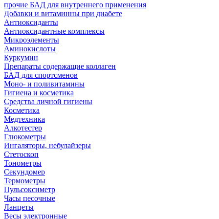
прочие БАД для внутреннего применения
Добавки и витаминны при диабете
Антиоксиданты
Антиоксидантные комплексы
Микроэлементы
Аминокислоты
Куркумин
Препараты содержащие коллаген
БАД для спортсменов
Моно- и поливитамины
Гигиена и косметика
Средства личной гигиены
Косметика
Медтехника
Алкотестер
Глюкометры
Ингаляторы, небулайзеры
Стетоскоп
Тонометры
Секундомер
Термометры
Пульсоксиметр
Часы песочные
Ланцеты
Весы электронные