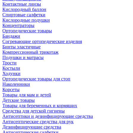
Контактные линзы
Кислородный баллон
Спиртовые салфетки
Кислородные подушки
Концентраторы
Ортопедические товары
Бандажи
Согревающие ортопедические изделия
Бинты эластичные
Компрессионный трикотаж
Подушки и матрасы
Трости
Костыли
Ходунки
Ортопедические товары для стоп
Наколенники
Корсеты
Товары для мам и детей
Детские товары
Товары для беременных и кормящих
Средства для детской гигиены
Антисептики и дезинфицирующие средства
Антисептические средства для рук
Дезинфицирующие средства
Антисептические салфетки