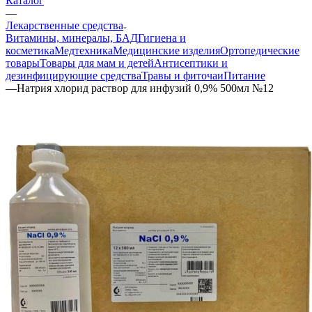
Каталог
—
Лекарственные средства
Витамины, минералы, БАД
Гигиена и
косметика
Медтехника
Медицинские изделия
Ортопедические
товары
Товары для мам и детей
Антисептики и
дезинфицирующие средства
Травы и фиточаи
Питание
—
Натрия хлорид раствор для инфузий 0,9% 500мл №12