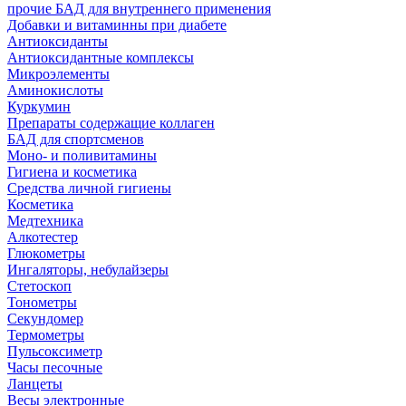
прочие БАД для внутреннего применения
Добавки и витаминны при диабете
Антиоксиданты
Антиоксидантные комплексы
Микроэлементы
Аминокислоты
Куркумин
Препараты содержащие коллаген
БАД для спортсменов
Моно- и поливитамины
Гигиена и косметика
Средства личной гигиены
Косметика
Медтехника
Алкотестер
Глюкометры
Ингаляторы, небулайзеры
Стетоскоп
Тонометры
Секундомер
Термометры
Пульсоксиметр
Часы песочные
Ланцеты
Весы электронные