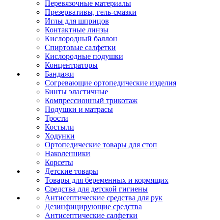
Перевязочные материалы
Презервативы, гель-смазки
Иглы для шприцов
Контактные линзы
Кислородный баллон
Спиртовые салфетки
Кислородные подушки
Концентраторы
Бандажи
Согревающие ортопедические изделия
Бинты эластичные
Компрессионный трикотаж
Подушки и матрасы
Трости
Костыли
Ходунки
Ортопедические товары для стоп
Наколенники
Корсеты
Детские товары
Товары для беременных и кормящих
Средства для детской гигиены
Антисептические средства для рук
Дезинфицирующие средства
Антисептические салфетки