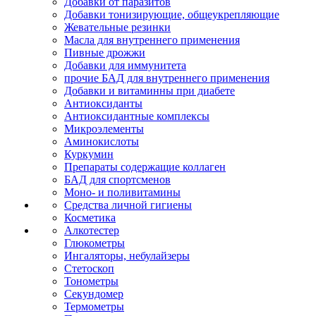
Добавки от паразитов
Добавки тонизирующие, общеукрепляющие
Жевательные резинки
Масла для внутреннего применения
Пивные дрожжи
Добавки для иммунитета
прочие БАД для внутреннего применения
Добавки и витаминны при диабете
Антиоксиданты
Антиоксидантные комплексы
Микроэлементы
Аминокислоты
Куркумин
Препараты содержащие коллаген
БАД для спортсменов
Моно- и поливитамины
Средства личной гигиены
Косметика
Алкотестер
Глюкометры
Ингаляторы, небулайзеры
Стетоскоп
Тонометры
Секундомер
Термометры