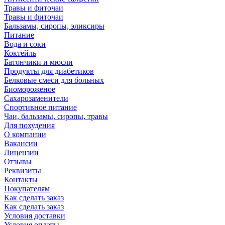
Травы и фиточаи
Травы и фиточаи
Бальзамы, сиропы, эликсиры
Питание
Вода и соки
Коктейль
Батончики и мюсли
Продукты для диабетиков
Белковые смеси для больных
Биомороженое
Сахарозаменители
Спортивное питание
Чаи, бальзамы, сиропы, травы
Для похудения
О компании
Вакансии
Лицензии
Отзывы
Реквизиты
Контакты
Покупателям
Как сделать заказ
Как сделать заказ
Условия доставки
Условия оплаты