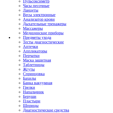
Пульсоксиметр
Часы песочные
Ланцеты
Весы электронные
Анализатор крови
Дыхательные тренажеры
Массажеры
Медицинские приборы
Предметы ухода
Тесты диагностические
Аптечки
Аппликаторы
Перчатки
Маска защитная
Таблетницы
Жгуты
Спринцовка
Бахилы
Банка вакуумная
Грелки
Напальчник
Беруши
Пластыри
Шприцы
Диагностические средства