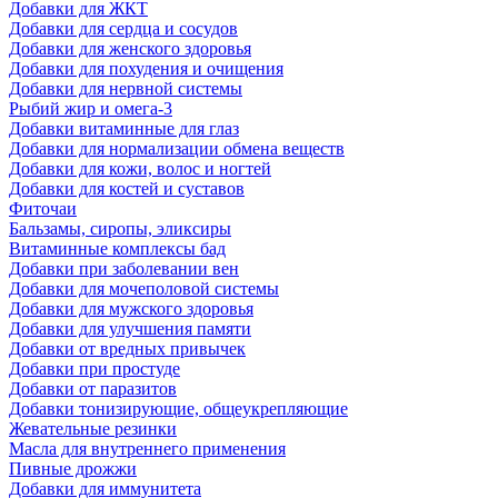
Добавки для ЖКТ
Добавки для сердца и сосудов
Добавки для женского здоровья
Добавки для похудения и очищения
Добавки для нервной системы
Рыбий жир и омега-3
Добавки витаминные для глаз
Добавки для нормализации обмена веществ
Добавки для кожи, волос и ногтей
Добавки для костей и суставов
Фиточаи
Бальзамы, сиропы, эликсиры
Витаминные комплексы бад
Добавки при заболевании вен
Добавки для мочеполовой системы
Добавки для мужского здоровья
Добавки для улучшения памяти
Добавки от вредных привычек
Добавки при простуде
Добавки от паразитов
Добавки тонизирующие, общеукрепляющие
Жевательные резинки
Масла для внутреннего применения
Пивные дрожжи
Добавки для иммунитета