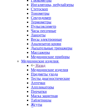
Глюкометры
Ингаляторы, небулайзеры
Стетоскоп
Тонометры
Секундомер
Термометры
Пульсоксиметр
Часы песочные
Ланцеты
Весы электронные
Анализатор крови
Дыхательные тренажеры
Массажеры
Медицинские приборы
Медицинские изделия
Назад
Медицинские изделия
Предметы ухода
Тесты диагностические
Аптечки
Аппликаторы
Перчатки
Маска защитная
Таблетницы
Жгуты