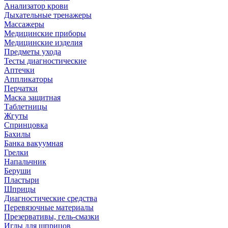
Анализатор крови
Дыхательные тренажеры
Массажеры
Медицинские приборы
Медицинские изделия
Предметы ухода
Тесты диагностические
Аптечки
Аппликаторы
Перчатки
Маска защитная
Таблетницы
Жгуты
Спринцовка
Бахилы
Банка вакуумная
Грелки
Напальчник
Беруши
Пластыри
Шприцы
Диагностические средства
Перевязочные материалы
Презервативы, гель-смазки
Иглы для шприцов