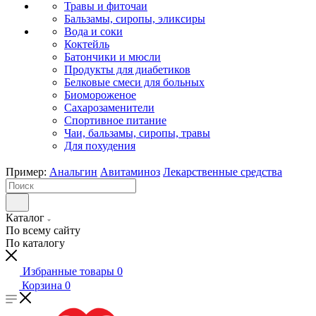
Травы и фиточаи
Бальзамы, сиропы, эликсиры
Вода и соки
Коктейль
Батончики и мюсли
Продукты для диабетиков
Белковые смеси для больных
Биомороженое
Сахарозаменители
Спортивное питание
Чаи, бальзамы, сиропы, травы
Для похудения
Пример:
Анальгин
Авитаминоз
Лекарственные средства
Каталог
По всему сайту
По каталогу
Избранные товары
0
Корзина
0