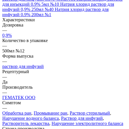
для инъекций 0.9% 5мл №10
Натрия хлорид раствор для
инфузий 0,9% 250мл №40
Натрия хлорид раствор для
инфузий 0.9% 200мл №1
Характеристики
Дозировка
—
0,9%
Количество в упаковке
—
500мл №12
Форма выпуска
—
раствор для инфузий
Рецептурный
—
Да
Производитель
—
ГЕМАТЕК ООО
Симптом
—
Обработка ран
,
Промывание ран
,
Раствор стерильный
,
Нарушение водного баланса
,
Раствор для инфузий
,
Растворитель лекарства
,
Нарушение электролитного баланса
Страна производства