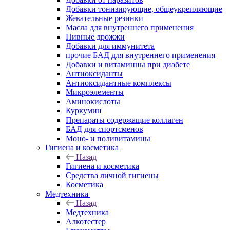
Добавки тонизирующие, общеукрепляющие
Жевательные резинки
Масла для внутреннего применения
Пивные дрожжи
Добавки для иммунитета
прочие БАД для внутреннего применения
Добавки и витаминны при диабете
Антиоксиданты
Антиоксидантные комплексы
Микроэлементы
Аминокислоты
Куркумин
Препараты содержащие коллаген
БАД для спортсменов
Моно- и поливитамины
Гигиена и косметика
Назад
Гигиена и косметика
Средства личной гигиены
Косметика
Медтехника
Назад
Медтехника
Алкотестер