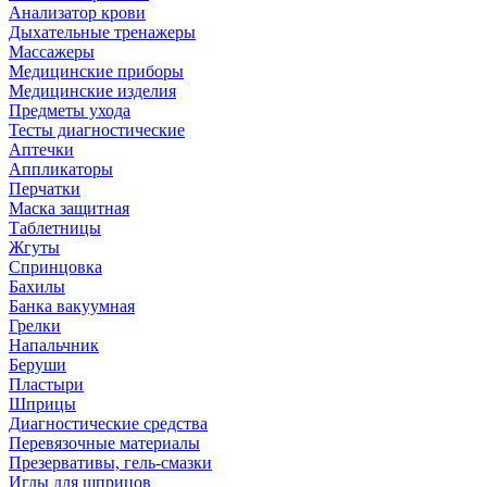
Анализатор крови
Дыхательные тренажеры
Массажеры
Медицинские приборы
Медицинские изделия
Предметы ухода
Тесты диагностические
Аптечки
Аппликаторы
Перчатки
Маска защитная
Таблетницы
Жгуты
Спринцовка
Бахилы
Банка вакуумная
Грелки
Напальчник
Беруши
Пластыри
Шприцы
Диагностические средства
Перевязочные материалы
Презервативы, гель-смазки
Иглы для шприцов