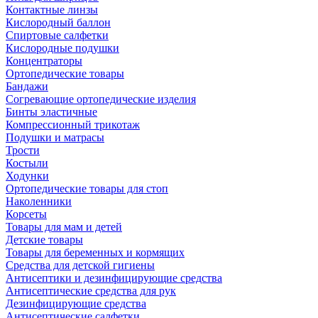
Контактные линзы
Кислородный баллон
Спиртовые салфетки
Кислородные подушки
Концентраторы
Ортопедические товары
Бандажи
Согревающие ортопедические изделия
Бинты эластичные
Компрессионный трикотаж
Подушки и матрасы
Трости
Костыли
Ходунки
Ортопедические товары для стоп
Наколенники
Корсеты
Товары для мам и детей
Детские товары
Товары для беременных и кормящих
Средства для детской гигиены
Антисептики и дезинфицирующие средства
Антисептические средства для рук
Дезинфицирующие средства
Антисептические салфетки