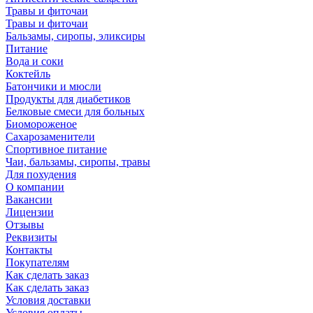
Травы и фиточаи
Травы и фиточаи
Бальзамы, сиропы, эликсиры
Питание
Вода и соки
Коктейль
Батончики и мюсли
Продукты для диабетиков
Белковые смеси для больных
Биомороженое
Сахарозаменители
Спортивное питание
Чаи, бальзамы, сиропы, травы
Для похудения
О компании
Вакансии
Лицензии
Отзывы
Реквизиты
Контакты
Покупателям
Как сделать заказ
Как сделать заказ
Условия доставки
Условия оплаты