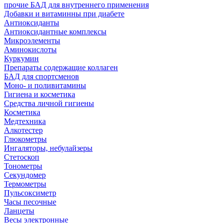
прочие БАД для внутреннего применения
Добавки и витаминны при диабете
Антиоксиданты
Антиоксидантные комплексы
Микроэлементы
Аминокислоты
Куркумин
Препараты содержащие коллаген
БАД для спортсменов
Моно- и поливитамины
Гигиена и косметика
Средства личной гигиены
Косметика
Медтехника
Алкотестер
Глюкометры
Ингаляторы, небулайзеры
Стетоскоп
Тонометры
Секундомер
Термометры
Пульсоксиметр
Часы песочные
Ланцеты
Весы электронные