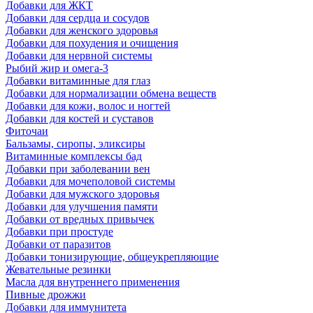
Добавки для ЖКТ
Добавки для сердца и сосудов
Добавки для женского здоровья
Добавки для похудения и очищения
Добавки для нервной системы
Рыбий жир и омега-3
Добавки витаминные для глаз
Добавки для нормализации обмена веществ
Добавки для кожи, волос и ногтей
Добавки для костей и суставов
Фиточаи
Бальзамы, сиропы, эликсиры
Витаминные комплексы бад
Добавки при заболевании вен
Добавки для мочеполовой системы
Добавки для мужского здоровья
Добавки для улучшения памяти
Добавки от вредных привычек
Добавки при простуде
Добавки от паразитов
Добавки тонизирующие, общеукрепляющие
Жевательные резинки
Масла для внутреннего применения
Пивные дрожжи
Добавки для иммунитета