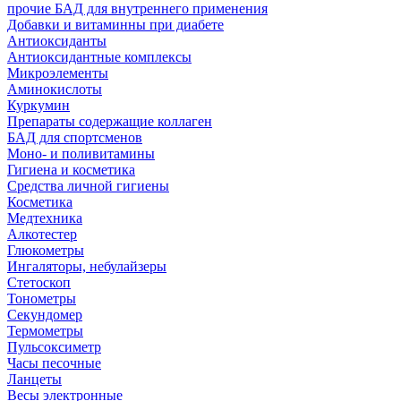
прочие БАД для внутреннего применения
Добавки и витаминны при диабете
Антиоксиданты
Антиоксидантные комплексы
Микроэлементы
Аминокислоты
Куркумин
Препараты содержащие коллаген
БАД для спортсменов
Моно- и поливитамины
Гигиена и косметика
Средства личной гигиены
Косметика
Медтехника
Алкотестер
Глюкометры
Ингаляторы, небулайзеры
Стетоскоп
Тонометры
Секундомер
Термометры
Пульсоксиметр
Часы песочные
Ланцеты
Весы электронные