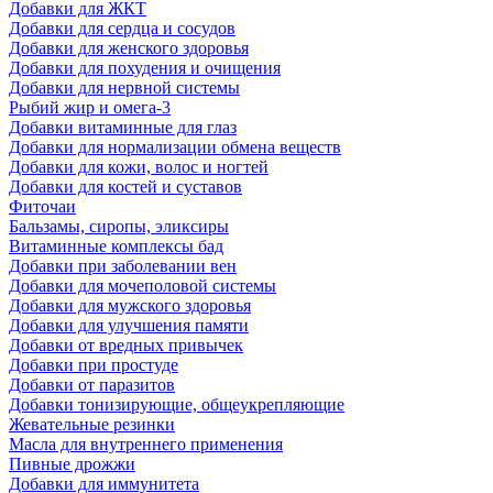
Добавки для ЖКТ
Добавки для сердца и сосудов
Добавки для женского здоровья
Добавки для похудения и очищения
Добавки для нервной системы
Рыбий жир и омега-3
Добавки витаминные для глаз
Добавки для нормализации обмена веществ
Добавки для кожи, волос и ногтей
Добавки для костей и суставов
Фиточаи
Бальзамы, сиропы, эликсиры
Витаминные комплексы бад
Добавки при заболевании вен
Добавки для мочеполовой системы
Добавки для мужского здоровья
Добавки для улучшения памяти
Добавки от вредных привычек
Добавки при простуде
Добавки от паразитов
Добавки тонизирующие, общеукрепляющие
Жевательные резинки
Масла для внутреннего применения
Пивные дрожжи
Добавки для иммунитета