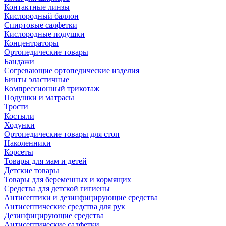
Контактные линзы
Кислородный баллон
Спиртовые салфетки
Кислородные подушки
Концентраторы
Ортопедические товары
Бандажи
Согревающие ортопедические изделия
Бинты эластичные
Компрессионный трикотаж
Подушки и матрасы
Трости
Костыли
Ходунки
Ортопедические товары для стоп
Наколенники
Корсеты
Товары для мам и детей
Детские товары
Товары для беременных и кормящих
Средства для детской гигиены
Антисептики и дезинфицирующие средства
Антисептические средства для рук
Дезинфицирующие средства
Антисептические салфетки