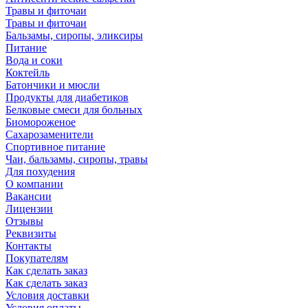
Травы и фиточаи
Травы и фиточаи
Бальзамы, сиропы, эликсиры
Питание
Вода и соки
Коктейль
Батончики и мюсли
Продукты для диабетиков
Белковые смеси для больных
Биомороженое
Сахарозаменители
Спортивное питание
Чаи, бальзамы, сиропы, травы
Для похудения
О компании
Вакансии
Лицензии
Отзывы
Реквизиты
Контакты
Покупателям
Как сделать заказ
Как сделать заказ
Условия доставки
Условия оплаты