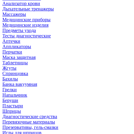
Анализатор крови
Дыхательные тренажеры
Массажеры
Медицинские приборы
Медицинские изделия
Предметы ухода
Тесты диагностические
Аптечки
Аппликаторы
Перчатки
Маска защитная
Таблетницы
Жгуты
Спринцовка
Бахилы
Банка вакуумная
Грелки
Напальчник
Беруши
Пластыри
Шприцы
Диагностические средства
Перевязочные материалы
Презервативы, гель-смазки
Иглы для шприцов