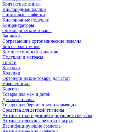
Контактные линзы
Кислородный баллон
Спиртовые салфетки
Кислородные подушки
Концентраторы
Ортопедические товары
Бандажи
Согревающие ортопедические изделия
Бинты эластичные
Компрессионный трикотаж
Подушки и матрасы
Трости
Костыли
Ходунки
Ортопедические товары для стоп
Наколенники
Корсеты
Товары для мам и детей
Детские товары
Товары для беременных и кормящих
Средства для детской гигиены
Антисептики и дезинфицирующие средства
Антисептические средства для рук
Дезинфицирующие средства
Антисептические салфетки