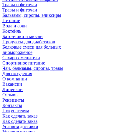
Травы и фиточаи
Травы и фиточаи
Бальзамы, сиропы, эликсиры
Питание
Вода и соки
Коктейль
Батончики и мюсли
Продукты для диабетиков
Белковые смеси для больных
Биомороженое
Сахарозаменители
Спортивное питание
Чаи, бальзамы, сиропы, травы
Для похудения
О компании
Вакансии
Лицензии
Отзывы
Реквизиты
Контакты
Покупателям
Как сделать заказ
Как сделать заказ
Условия доставки
Условия оплаты