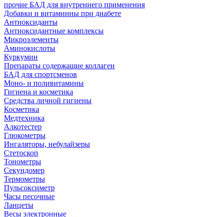
прочие БАД для внутреннего применения
Добавки и витаминны при диабете
Антиоксиданты
Антиоксидантные комплексы
Микроэлементы
Аминокислоты
Куркумин
Препараты содержащие коллаген
БАД для спортсменов
Моно- и поливитамины
Гигиена и косметика
Средства личной гигиены
Косметика
Медтехника
Алкотестер
Глюкометры
Ингаляторы, небулайзеры
Стетоскоп
Тонометры
Секундомер
Термометры
Пульсоксиметр
Часы песочные
Ланцеты
Весы электронные