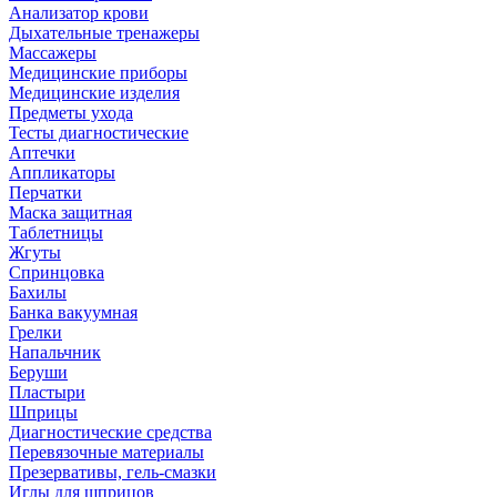
Анализатор крови
Дыхательные тренажеры
Массажеры
Медицинские приборы
Медицинские изделия
Предметы ухода
Тесты диагностические
Аптечки
Аппликаторы
Перчатки
Маска защитная
Таблетницы
Жгуты
Спринцовка
Бахилы
Банка вакуумная
Грелки
Напальчник
Беруши
Пластыри
Шприцы
Диагностические средства
Перевязочные материалы
Презервативы, гель-смазки
Иглы для шприцов