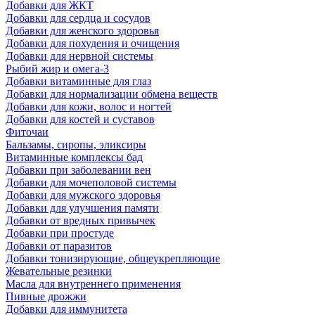
Добавки для ЖКТ
Добавки для сердца и сосудов
Добавки для женского здоровья
Добавки для похудения и очищения
Добавки для нервной системы
Рыбий жир и омега-3
Добавки витаминные для глаз
Добавки для нормализации обмена веществ
Добавки для кожи, волос и ногтей
Добавки для костей и суставов
Фиточаи
Бальзамы, сиропы, эликсиры
Витаминные комплексы бад
Добавки при заболевании вен
Добавки для мочеполовой системы
Добавки для мужского здоровья
Добавки для улучшения памяти
Добавки от вредных привычек
Добавки при простуде
Добавки от паразитов
Добавки тонизирующие, общеукрепляющие
Жевательные резинки
Масла для внутреннего применения
Пивные дрожжи
Добавки для иммунитета