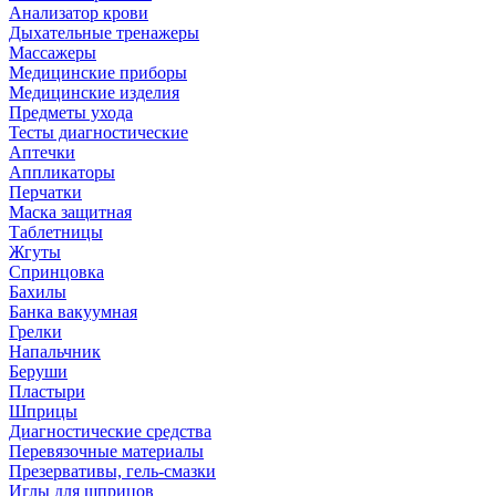
Анализатор крови
Дыхательные тренажеры
Массажеры
Медицинские приборы
Медицинские изделия
Предметы ухода
Тесты диагностические
Аптечки
Аппликаторы
Перчатки
Маска защитная
Таблетницы
Жгуты
Спринцовка
Бахилы
Банка вакуумная
Грелки
Напальчник
Беруши
Пластыри
Шприцы
Диагностические средства
Перевязочные материалы
Презервативы, гель-смазки
Иглы для шприцов