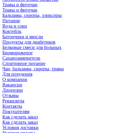
Травы и фиточаи
Травы и фиточаи
Бальзамы, сиропы, эликсиры
Питание
Вода и соки
Коктейль
Батончики и мюсли
Продукты для диабетиков
Белковые смеси для больных
Биомороженое
Сахарозаменители
Спортивное питание
Чаи, бальзамы, сиропы, травы
Для похудения
О компании
Вакансии
Лицензии
Отзывы
Реквизиты
Контакты
Покупателям
Как сделать заказ
Как сделать заказ
Условия доставки
Условия оплаты