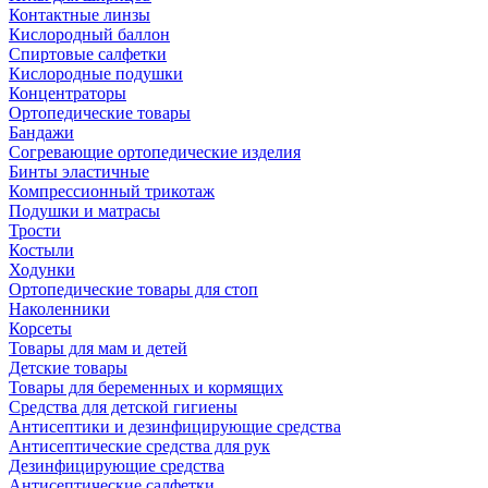
Контактные линзы
Кислородный баллон
Спиртовые салфетки
Кислородные подушки
Концентраторы
Ортопедические товары
Бандажи
Согревающие ортопедические изделия
Бинты эластичные
Компрессионный трикотаж
Подушки и матрасы
Трости
Костыли
Ходунки
Ортопедические товары для стоп
Наколенники
Корсеты
Товары для мам и детей
Детские товары
Товары для беременных и кормящих
Средства для детской гигиены
Антисептики и дезинфицирующие средства
Антисептические средства для рук
Дезинфицирующие средства
Антисептические салфетки