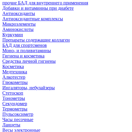
прочие БАД для внутреннего применения
Добавки и витаминны при диабете
Антиоксиданты
Антиоксидантные комплексы
Микроэлементы
Аминокислоты
Куркумин
Препараты содержащие коллаген
БАД для спортсменов
Моно- и поливитамины
Гигиена и косметика
Средства личной гигиены
Косметика
Медтехника
Алкотестер
Глюкометры
Ингаляторы, небулайзеры
Стетоскоп
Тонометры
Секундомер
Термометры
Пульсоксиметр
Часы песочные
Ланцеты
Весы электронные