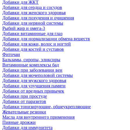
Добавки для ЖКТ
Добавки для сердца и сосудов
Добавки для женского здоровья
Добавки для похудения и очищения
Добавки для нервной системы
Рыбий жир и омега-3
Добавки витаминные для глаз
Добавки для нормализации обмена веществ
Добавки для кожи, волос и ногтей
Добавки для костей и суставов
Фиточаи
Бальзамы, сиропы, эликсиры
Витаминные комплексы бад
Добавки при заболевании вен
Добавки для мочеполовой системы
Добавки для мужского здоровья
Добавки для улучшения памяти
Добавки от вредных привычек
Добавки при простуде
Добавки от паразитов
Добавки тонизирующие, общеукрепляющие
Жевательные резинки
Масла для внутреннего применения
Пивные дрожжи
Добавки для иммунитета