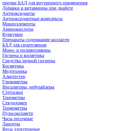
прочие БАД для внутреннего применения
Добавки и витаминны при диабете
Антиоксиданты
Антиоксидантные комплексы
Микроэлементы
Аминокислоты
Куркумин
Препараты содержащие коллаген
БАД для спортсменов
Моно- и поливитамины
Гигиена и косметика
Средства личной гигиены
Косметика
Медтехника
Алкотестер
Глюкометры
Ингаляторы, небулайзеры
Стетоскоп
Тонометры
Секундомер
Термометры
Пульсоксиметр
Часы песочные
Ланцеты
Весы электронные