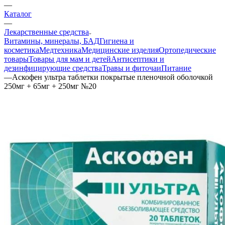
—
Каталог
—
Лекарственные средства
Витамины, минералы, БАД
Гигиена и
косметика
Медтехника
Медицинские изделия
Ортопедические
товары
Товары для мам и детей
Антисептики и
дезинфицирующие средства
Травы и фиточаи
Питание
—
Аскофен ультра таблетки покрытые пленочной оболочкой
250мг + 65мг + 250мг №20