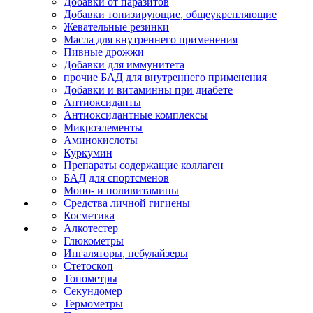
Добавки от паразитов
Добавки тонизирующие, общеукрепляющие
Жевательные резинки
Масла для внутреннего применения
Пивные дрожжи
Добавки для иммунитета
прочие БАД для внутреннего применения
Добавки и витаминны при диабете
Антиоксиданты
Антиоксидантные комплексы
Микроэлементы
Аминокислоты
Куркумин
Препараты содержащие коллаген
БАД для спортсменов
Моно- и поливитамины
Средства личной гигиены
Косметика
Алкотестер
Глюкометры
Ингаляторы, небулайзеры
Стетоскоп
Тонометры
Секундомер
Термометры