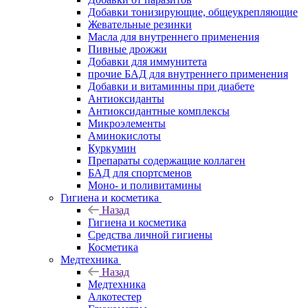
Добавки тонизирующие, общеукрепляющие
Жевательные резинки
Масла для внутреннего применения
Пивные дрожжи
Добавки для иммунитета
прочие БАД для внутреннего применения
Добавки и витаминны при диабете
Антиоксиданты
Антиоксидантные комплексы
Микроэлементы
Аминокислоты
Куркумин
Препараты содержащие коллаген
БАД для спортсменов
Моно- и поливитамины
Гигиена и косметика
Назад
Гигиена и косметика
Средства личной гигиены
Косметика
Медтехника
Назад
Медтехника
Алкотестер