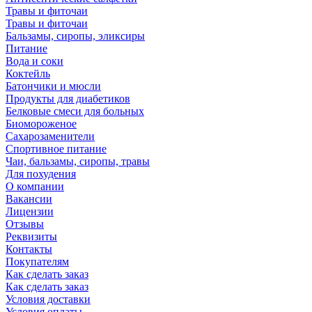
Травы и фиточаи
Травы и фиточаи
Бальзамы, сиропы, эликсиры
Питание
Вода и соки
Коктейль
Батончики и мюсли
Продукты для диабетиков
Белковые смеси для больных
Биомороженое
Сахарозаменители
Спортивное питание
Чаи, бальзамы, сиропы, травы
Для похудения
О компании
Вакансии
Лицензии
Отзывы
Реквизиты
Контакты
Покупателям
Как сделать заказ
Как сделать заказ
Условия доставки
Условия оплаты