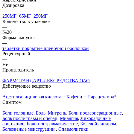
Дозировка
—
250МГ+65МГ+250МГ
Количество в упаковке
—
№20
Форма выпуска
—
таблетки покрытые пленочной оболочкой
Рецептурный
—
Нет
Производитель
—
ФАРМСТАНДАРТ-ЛЕКСРЕДСТВА ОАО
Действующее вещество
—
Ацетилсалициловая кислота + Кофеин + Парацетамол*
Симптом
—
Боли головные
,
Боль
,
Мигрень
,
Боли послеоперационные
,
Боль после травм и операц
,
Миалгия
,
Лихорадочные
состояния
,
Боли постравматические
,
Болевой синдром
,
Болезненые менструации
,
Спазмолитики