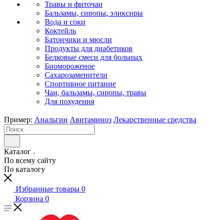
Травы и фиточаи
Бальзамы, сиропы, эликсиры
Вода и соки
Коктейль
Батончики и мюсли
Продукты для диабетиков
Белковые смеси для больных
Биомороженое
Сахарозаменители
Спортивное питание
Чаи, бальзамы, сиропы, травы
Для похудения
Пример:
Анальгин
Авитаминоз
Лекарственные средства
Каталог
По всему сайту
По каталогу
Избранные товары
0
Корзина
0