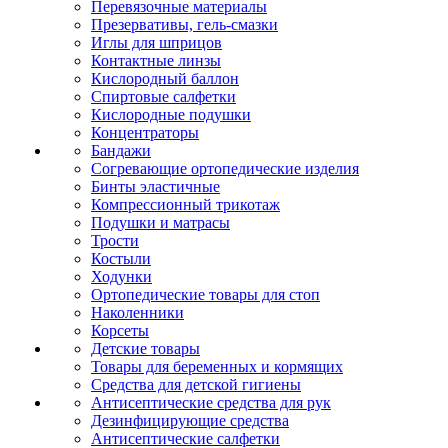
Перевязочные материалы
Презервативы, гель-смазки
Иглы для шприцов
Контактные линзы
Кислородный баллон
Спиртовые салфетки
Кислородные подушки
Концентраторы
Бандажи
Согревающие ортопедические изделия
Бинты эластичные
Компрессионный трикотаж
Подушки и матрасы
Трости
Костыли
Ходунки
Ортопедические товары для стоп
Наколенники
Корсеты
Детские товары
Товары для беременных и кормящих
Средства для детской гигиены
Антисептические средства для рук
Дезинфицирующие средства
Антисептические салфетки