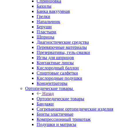
Спринцовка
Бахилы
Банка вакуумная
Грелки
Напальчник
Беруши
Пластыри
Шприцы
Диагностические средства
Перевязочные материалы
Презервативы, гель-смазки
Иглы для шприцов
Контактные линзы
Кислородный баллон
Спиртовые салфетки
Кислородные подушки
Концентраторы
Ортопедические товары
Назад
Ортопедические товары
Бандажи
Согревающие ортопедические изделия
Бинты эластичные
Компрессионный трикотаж
Подушки и матрасы