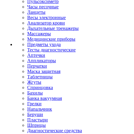
Пульсоксиметр
Часы песочные
Ланцеты
Весы электронные
Анализатор крови
Дыхательные тренажеры
Массажеры
Медицинские приборы
Предметы ухода
Тесты диагностические
Аптечки
Аппликаторы
Перчатки
Маска защитная
Таблетницы
Жгуты
Спринцовка
Бахилы
Банка вакуумная
Грелки
Напальчник
Беруши
Пластыри
Шприцы
Диагностические средства