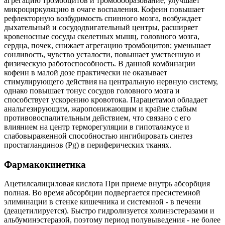
агрегацию тромбоцитов и тромбообразование, улучшает
микроциркуляцию в очаге воспаления. Кофеин повышает
рефлекторную возбудимость спинного мозга, возбуждает
дыхательный и сосудодвигательный центры, расширяет
кровеносные сосуды скелетных мышц, головного мозга,
сердца, почек, снижает агрегацию тромбоцитов; уменьшает
сонливость, чувство усталости, повышает умственную и
физическую работоспособность. В данной комбинации
кофеин в малой дозе практически не оказывает
стимулирующего действия на центральную нервную систему,
однако повышает тонус сосудов головного мозга и
способствует ускорению кровотока. Парацетамол обладает
анальгезирующим, жаропонижающим и крайне слабым
противовоспалительным действием, что связано с его
влиянием на центр терморегуляции в гипоталамусе и
слабовыраженной способностью ингибировать синтез
простагландинов (Pg) в периферических тканях.
Фармакокинетика
Ацетилсалициловая кислота При приеме внутрь абсорбция
полная. Во время абсорбции подвергается пресистемной
элиминации в стенке кишечника и системной - в печени
(деацетилируется). Быстро гидролизуется холинэстеразами и
альбуминэстеразой, поэтому период полувыведения - не более