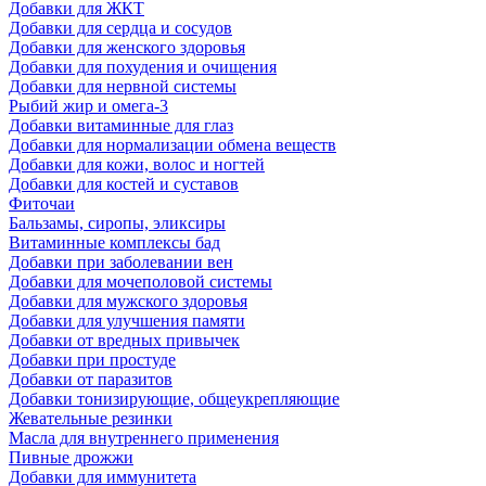
Добавки для ЖКТ
Добавки для сердца и сосудов
Добавки для женского здоровья
Добавки для похудения и очищения
Добавки для нервной системы
Рыбий жир и омега-3
Добавки витаминные для глаз
Добавки для нормализации обмена веществ
Добавки для кожи, волос и ногтей
Добавки для костей и суставов
Фиточаи
Бальзамы, сиропы, эликсиры
Витаминные комплексы бад
Добавки при заболевании вен
Добавки для мочеполовой системы
Добавки для мужского здоровья
Добавки для улучшения памяти
Добавки от вредных привычек
Добавки при простуде
Добавки от паразитов
Добавки тонизирующие, общеукрепляющие
Жевательные резинки
Масла для внутреннего применения
Пивные дрожжи
Добавки для иммунитета