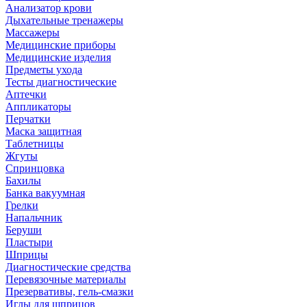
Анализатор крови
Дыхательные тренажеры
Массажеры
Медицинские приборы
Медицинские изделия
Предметы ухода
Тесты диагностические
Аптечки
Аппликаторы
Перчатки
Маска защитная
Таблетницы
Жгуты
Спринцовка
Бахилы
Банка вакуумная
Грелки
Напальчник
Беруши
Пластыри
Шприцы
Диагностические средства
Перевязочные материалы
Презервативы, гель-смазки
Иглы для шприцов